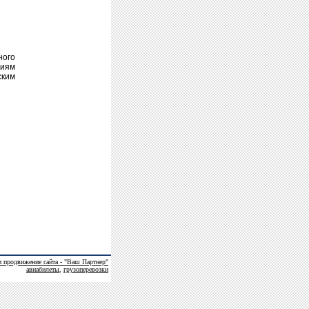
ного
гиям
ским
и продвижение сайта - "Ваш Партнер"
авиабилеты
,
грузоперевозки