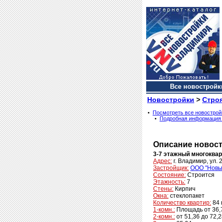
Все новостройки
Новостройки
>
Стро
•
Посмотреть все новострой
•
Подробная информация
Описание новос
3-7 этажный многоква
Адрес:
г. Владимир, ул. 
Застройщик:
ООО "Новы
Состояние:
Строится
Этажность:
7
Стены:
Кирпич
Окна:
cтеклопакет
Количество квартир:
84 
1-комн.:
Площадь от 36,79
2-комн.:
от 51,36 до 72,28