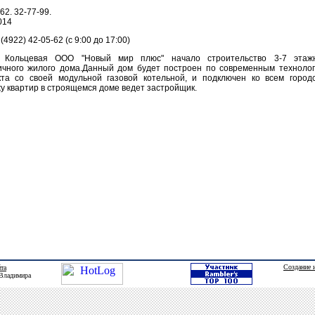
62. 32-77-99.
014
:
(4922) 42-05-62 (с 9:00 до 17:00)
я Кольцевая ООО "Новый мир плюс" начало строительство 3-7 этаж
пичного жилого дома.Данный дом будет построен по современным техноло
кта со своей модульной газовой котельной, и подключен ко всем город
у квартир в строящемся доме ведет застройщик.
Создание 
йта
 Владимира