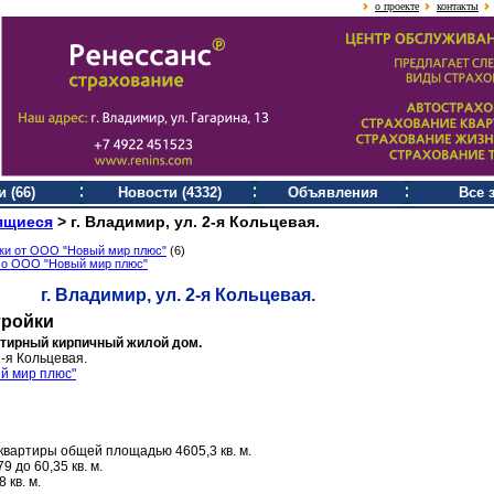
о проекте
контакты
 (66)
Новости (4332)
Объявления
Все 
ящиеся
>
г. Владимир, ул. 2-я Кольцевая.
ки от ООО "Новый мир плюс"
(6)
 о ООО "Новый мир плюс"
г. Владимир, ул. 2-я Кольцевая.
тройки
ртирный кирпичный жилой дом.
2-я Кольцевая.
й мир плюс"
квартиры общей площадью 4605,3 кв. м.
 до 60,35 кв. м.
 кв. м.