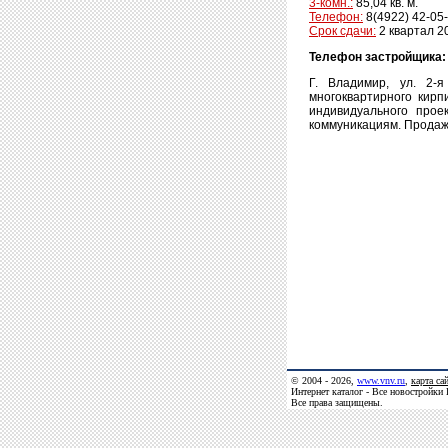
3-комн.:
85,04 кв. м.
Телефон:
8(4922) 42-05-
Срок сдачи:
2 квартал 2
Телефон застройщика
Г. Владимир, ул. 2-
многоквартирного кир
индивидуального прое
коммуникациям. Продаж
© 2004 - 2026,
www.vnv.ru
,
карта са
Интернет каталог - Все новостройки
Все права защищены.