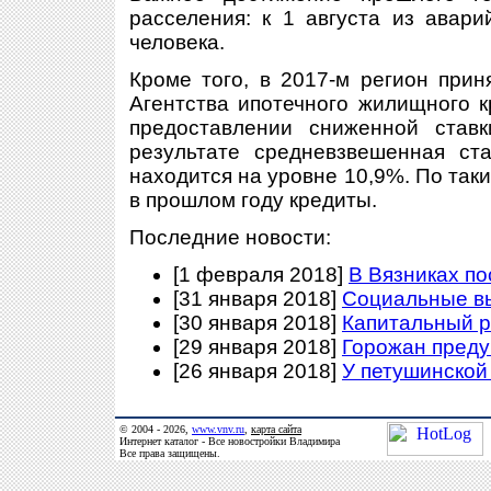
расселения: к 1 августа из авар
человека.
Кроме того, в 2017-м регион прин
Агентства ипотечного жилищного 
предоставлении сниженной став
результате средневзвешенная ст
находится на уровне 10,9%. По так
в прошлом году кредиты.
Последние новости:
[1 февраля 2018]
В Вязниках п
[31 января 2018]
Социальные в
[30 января 2018]
Капитальный р
[29 января 2018]
Горожан преду
[26 января 2018]
У петушинской
© 2004 - 2026,
www.vnv.ru
,
карта сайта
Интернет каталог - Все новостройки Владимира
Все права защищены.