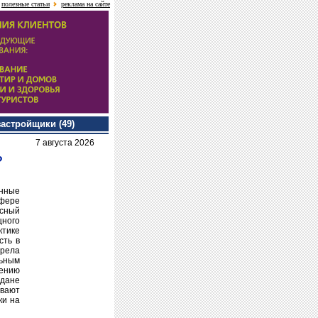
полезные статьи
реклама на сайте
застройщики (49)
7 августа 2026
?
енные
сфере
ксный
ного
ктике
сть в
зрела
льным
шению
ждане
ывают
ки на