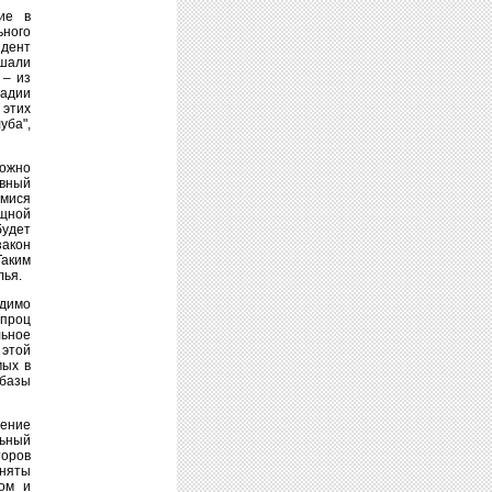
ие в
ьного
идент
шали
 – из
тадии
 этих
уба",
ожно
авный
имися
ищной
будет
закон
Таким
лья.
одимо
 проц
льное
 этой
мых в
 базы
чение
льный
оров
иняты
вом и