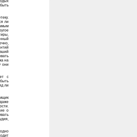
лодых
 быть
теку.
ся ли
самым
ругое
тиры,
енный
ечно,
антий
авший
ывать
ка на
у они
ет с
 быть
яд ли
емщик
 даже
сти.
ние о
ивать
удия,
одно
одит