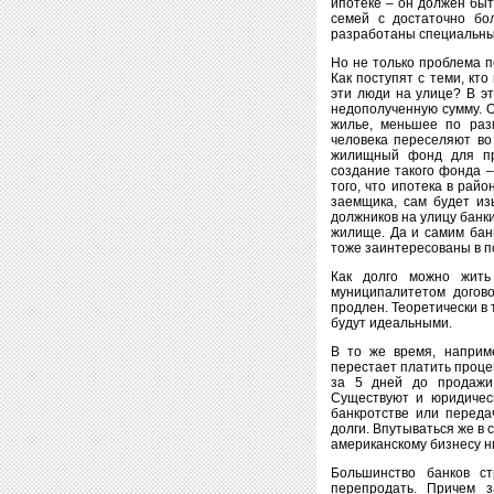
ипотеке – он должен быт
семей с достаточно бо
разработаны специальны
Но не только проблема п
Как поступят с теми, кт
эти люди на улице? В эт
недополученную сумму. О
жилье, меньшее по раз
человека переселяют во
жилищный фонд для пре
создание такого фонда –
того, что ипотека в рай
заемщика, сам будет из
должников на улицу банки
жилище. Да и самим банк
тоже заинтересованы в п
Как долго можно жить
муниципалитетом догов
продлен. Теоретически в
будут идеальными.
В то же время, наприм
перестает платить проце
за 5 дней до продажи 
Существуют и юридичес
банкротстве или переда
долги. Впутываться же в
американскому бизнесу ник
Большинство банков ст
перепродать. Причем з