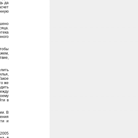
дь да
асчет
янную
ешено
сяца.
отека
нного
чтобы
ажем,
твие,
елить
илья,
Такое
то же
одить
Между
воему
йти в
ии. В
жения
сти и
 2005
на, в