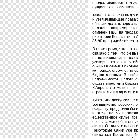
предоставляется только
аукционах и в собственно
Также Н.Косарева выдели
и увеличивающие права з
области должны сделать
налогов – например, ста
отменен НДС на продажу
риэлторов Константина А
85-90 проц идей эксперт
В то же время, закон о в
связано с тем, что он вы
на недвижимость в целом
усовершенствовать, чтоб
обычная семья. Основна
коттеджах огромной пло
бюджета города. В этой 
недвижимости. Налоги с
отдать в местный бюджет
К.Апрелев отметил, что
строительству офисов и 
Участники дискуссии не 
Большинство россиян, 
возрасту, предпочли бы 
ипотека не была закон
единственное жилье, тре
члены семьи собственник
сняты. О том, что новов
Некоторые банки уже пр
снижаться. Кроме того, 