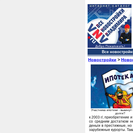
Все новостройки
Новостройки
>
Ново
Участника ипотеки - выкинут 
долги?
к 2003 г/, приобретение 
со средним достатком н
деньги в престижные, но
зарубежные курорты. Таки