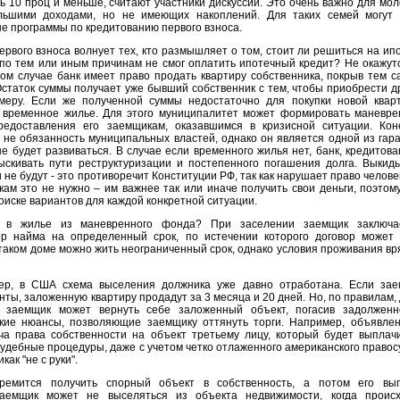
ь 10 проц и меньше, считают участники дискуссии. Это очень важно для мо
льшими доходами, но не имеющих накоплений. Для таких семей могут
е программы по кредитованию первого взноса.
ервого взноса волнует тех, кто размышляет о том, стоит ли решиться на ипо
о по тем или иным причинам не смог оплатить ипотечный кредит? Не окажут
ом случае банк имеет право продать квартиру собственника, покрыв тем 
статок суммы получает уже бывший собственник с тем, чтобы приобрести д
меру. Если же полученной суммы недостаточно для покупки новой квар
 временное жилье. Для этого муниципалитет может формировать маневр
доставления его заемщикам, оказавшимся в кризисной ситуации. Кон
 не обязанность муниципальных властей, однако он является одной из гар
оне будет развиваться. В случае если временного жилья нет, банк, кредитов
ыскивать пути реструктуризации и постепенного погашения долга. Выкид
 не будут - это противоречит Конституции РФ, так как нарушает право челове
ам это не нужно – им важнее так или иначе получить свои деньги, поэтом
оиске вариантов для каждой конкретной ситуации.
 в жилье из маневренного фонда? При заселении заемщик заключа
ор найма на определенный срок, по истечении которого договор может
 таком доме можно жить неограниченный срок, однако условия проживания вр
ер, в США схема выселения должника уже давно отработана. Если за
нты, заложенную квартиру продадут за 3 месяца и 20 дней. Но, по правилам,
заемщик может вернуть себе заложенный объект, погасив задолженно
кие нюансы, позволяющие заемщику оттянуть торги. Например, объявле
ча права собственности на объект третьему лицу, который будет выплач
 судебные процедуры, даже с учетом четко отлаженного американского правос
ак "не с руки".
ремится получить спорный объект в собственность, а потом его выг
аемщик может не выселяться из объекта недвижимости, когда происх