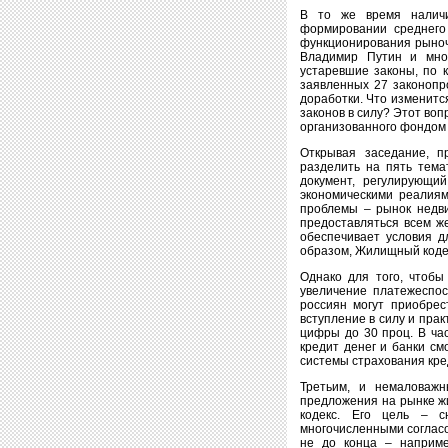
В то же время наличи
формировании среднего
функционирования рыночн
Владимир Путин и мно
устаревшие законы, по 
заявленных 27 законопр
доработки. Что изменитс
законов в силу? Этот воп
организованного фондом 
Открывая заседание, 
разделить на пять тема
документ, регулирующи
экономическими реалиям
проблемы – рынок недв
предоставляться всем ж
обеспечивает условия д
образом, Жилищный кодек
Однако для того, чтобы
увеличение платежеспос
россиян могут приобрес
вступление в силу и пра
цифры до 30 проц. В час
кредит денег и банки см
системы страхования кре
Третьим, и немаловажн
предложения на рынке ж
кодекс. Его цель – с
многочисленными согласо
не до конца – наприме