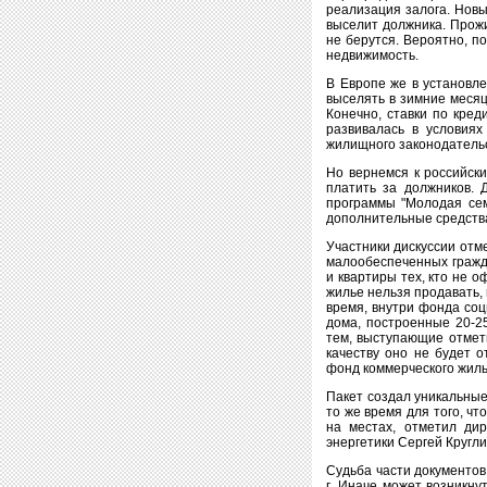
реализация залога. Новы
выселит должника. Прож
не берутся. Вероятно, п
недвижимость.
В Европе же в установл
выселять в зимние месяц
Конечно, ставки по кред
развивалась в условия
жилищного законодательс
Но вернемся к российски
платить за должников. 
программы "Молодая сем
дополнительные средства
Участники дискуссии отм
малообеспеченных гражда
и квартиры тех, кто не о
жилье нельзя продавать, 
время, внутри фонда соц
дома, построенные 20-2
тем, выступающие отмети
качеству оно не будет о
фонд коммерческого жилья
Пакет создал уникальные
то же время для того, ч
на местах, отметил ди
энергетики Сергей Кругли
Судьба части документов
г. Иначе может возникну