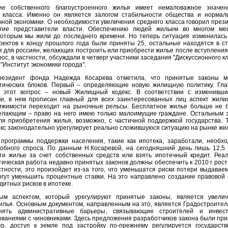
е собственного благоустроенного жилья имеет немаловажное значен
 класса. Именно он является залогом стабильности общества и нормал
ой экономики. О необходимости увеличения среднего класса говорил през
гие представители власти. Обеспечению людей жильем во многом ме
которым мы жили до последнего времени. Но теперь ситуация изменилась
оектов к концу прошлого года были приняты 25, остальные находятся в с
я для россиян, желающих построить или приобрести жилье после вступления
рос, в частности, обсуждали в четверг участники заседания "Дискуссионного кл
"Институт экономики города".
президент фонда Надежда Косарева отметила, что принятые законы м
тических блоков. Первый – определяющие новую жилищную политику. Гл
й этот вопрос – новый Жилищный кодекс. В соответствии с изменивш
и, в нем прописан главный для всех заинтересованных лиц аспект жил
ижимости переходит на рыночные рельсы. Бесплатное жилье больше не 
елающим – право на него имею только малоимущие граждане. Остальным 
ля приобретения жилья, возможно, с частичной поддержкой государства. 
с законодательно урегулирует реально сложившуюся ситуацию на рынке жи
 программы поддержки населения, такие как ипотека, заработали, необх
обного спроса. По данным Н.Косаревой, на сегодняшний день лишь 12,5
ти жилье за счет собственных средств или взять ипотечный кредит. Реа
ктическая работа недавно принятых законов должны обеспечить к 2010 г рост
тности, это произойдет из-за того, что уменьшатся риски потери выдавае
огут уменьшить процентные ставки. На это направлено создание правовой
дитных рисков в ипотеке.
ым аспектом, который урегулируют принятые законы, является увели
илья. Основным документом, направленным на это, является Градостроите
нять административные барьеры, связывающие строителей и инвест
ваниями с чиновниками. Здесь предложения разработчиков закона были пр
р, доступ к земле под застройку по-прежнему регулируется государст