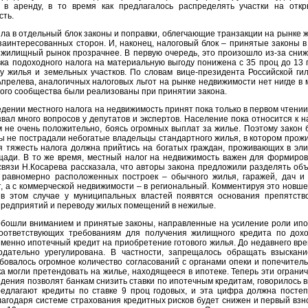
 в аренду, в то время как предлагалось распределять участки на отк
сть.
ла в отдельный блок законы и поправки, облегчающие транзакции на рынке 
аинтересованных сторон. И, наконец, налоговый блок – принятые законы в
 жилищный рынок прозрачнее. В первую очередь, это произошло из-за сни
вка подоходного налога на материальную выгоду понижена с 35 проц до 13 
 жилья и земельных участков. По словам вице-президента Российской ги
прелева, аналогичных налоговых льгот на рынке недвижимости нет нигде в 
ного сообщества были реализованы при принятии закона.
ведении местного налога на недвижимость принят пока только в первом чтении
звал много вопросов у депутатов и экспертов. Население пока относится к н
 не очень положительно, боясь огромных выплат за жилье. Поэтому закон 
ы не пострадали небогатые владельцы стандартного жилья, в котором прож
я тяжесть налога должна прийтись на богатых граждан, проживающих в эл
щади. В то же время, местный налог на недвижимость важен для формиро
связи Н.Косарева рассказала, что авторы закона предложили разделять об
 равномерно расположенных построек – обычного жилья, гаражей, дач и
, а с коммерческой недвижимости – в региональный. Комментируя это новше
 в этом случае у муниципальных властей появятся основания препятств
предприятий и переводу жилых помещений в нежилые.
обошли вниманием и принятые законы, направленные на усиление роли ипо
соответствующих требованиям для получения жилищного кредита по дох
именно ипотечный кредит на приобретение готового жилья. До недавнего вр
одательно урегулирована. В частности, запрещалось обращать взыскан
бовалось огромное количество согласований с органами опеки и попечитель
а могли претендовать на жилье, находящееся в ипотеке. Теперь эти ограни
ведения позволят банкам снизить ставки по ипотечным кредитам, говорилось 
едлагают кредиты по ставке 9 проц годовых, и эта цифра должна посте
благодаря системе страхования кредитных рисков будет снижен и первый взн