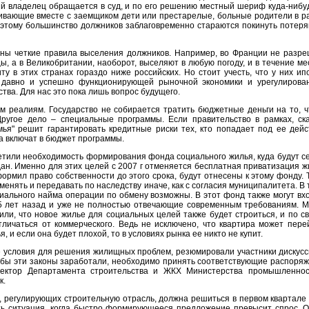
й владелец обращается в суд, и по его решению местный шериф куда-нибу
ивающие вместе с заемщиком дети или престарелые, больные родители в р
оэтому большинство должников заблаговременно стараются покинуть потер
ены четкие правила выселения должников. Например, во Франции не разр
ы, а в Великобритании, наоборот, выселяют в любую погоду, и в течение ме
иту в этих странах гораздо ниже российских. Но стоит учесть, что у них ип
х давно и успешно функционирующей рыночной экономики и урегулирова
тва. Для нас это пока лишь вопрос будущего.
м реалиям. Государство не собирается тратить бюджетные деньги на то, 
Другое дело – специальные программы. Если правительство в рамках, ск
ья" решит гарантировать кредитные риски тех, кто попадает под ее дейс
 включат в бюджет программы.
етили необходимость формирования фонда социального жилья, куда будут с
н. Именно для этих целей с 2007 г отменяется бесплатная приватизация ж
формил право собственности до этого срока, будут отнесены к этому фонду. 
менять и передавать по наследству иначе, как с согласия муниципалитета. В 
иального найма операции по обмену возможны. В этот фонд также могут вх
5 лет назад и уже не полностью отвечающие современным требованиям. 
ли, что новое жилье для социальных целей также будет строиться, и по с
тличаться от коммерческого. Ведь не исключено, что квартира может пере
, и если она будет плохой, то в условиях рынка ее никто не купит.
 условия для решения жилищных проблем, резюмировали участники дискусс
тобы эти законы заработали, необходимо принять соответствующие распоря
ректор Департамента строительства и ЖКХ Министерства промышленно
к.
, регулирующих строительную отрасль, должна решиться в первом квартале
ть ситуация, когда быстро формирующееся предложение превысит спрос. О