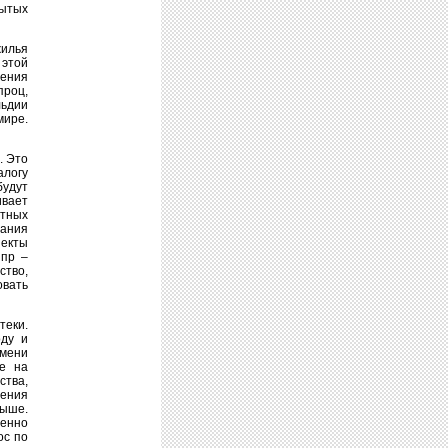
рытых
жилья
 этой
жения
проц,
льдии
мире.
. Это
алогу
будут
ивает
итных
вания
ъекты
 пр –
ство,
овать
теки.
оду и
емени
ие на
ства,
чения
выше.
пенно
ос по