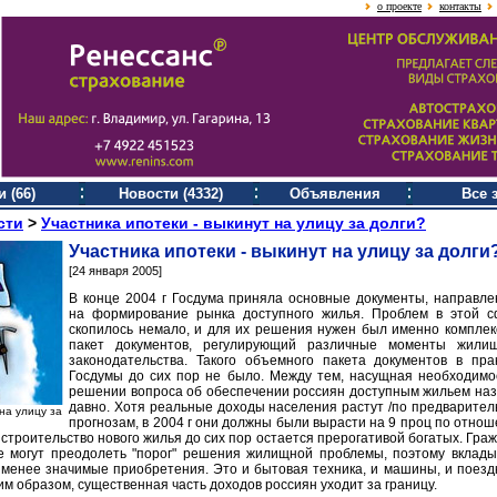
о проекте
контакты
 (66)
Новости (4332)
Объявления
Все 
сти
>
Участника ипотеки - выкинут на улицу за долги?
Участника ипотеки - выкинут на улицу за долги
[24 января 2005]
В конце 2004 г Госдума приняла основные документы, направл
на формирование рынка доступного жилья. Проблем в этой 
скопилось немало, и для их решения нужен был именно компле
пакет документов, регулирующий различные моменты жилищ
законодательства. Такого объемного пакета документов в пра
Госдумы до сих пор не было. Между тем, насущная необходимо
решении вопроса об обеспечении россиян доступным жильем на
давно. Хотя реальные доходы населения растут /по предварите
на улицу за
прогнозам, в 2004 г они должны были вырасти на 9 проц по отно
и строительство нового жилья до сих пор остается прерогативой богатых. Гра
е могут преодолеть "порог" решения жилищной проблемы, поэтому вклад
 менее значимые приобретения. Это и бытовая техника, и машины, и поезд
м образом, существенная часть доходов россиян уходит за границу.