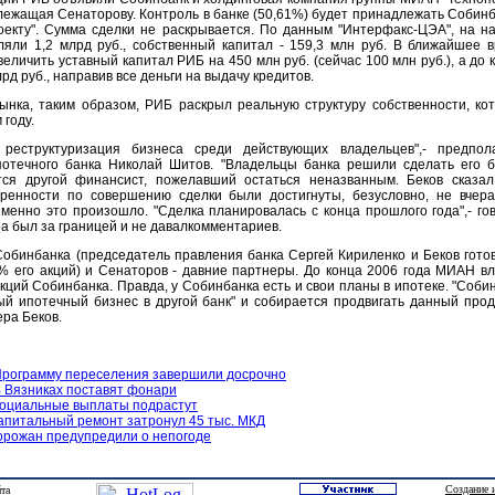
лежащая Сенаторову. Контроль в банке (50,61%) будет принадлежать Собинб
оекту". Сумма сделки не раскрывается. По данным "Интерфакс-ЦЭА", на н
ляли 1,2 млрд руб., собственный капитал - 159,3 млн руб. В ближайшее 
еличить уставный капитал РИБ на 450 млн руб. (сейчас 100 млн руб.), а до 
лрд руб., направив все деньги на выдачу кредитов.
ынка, таким образом, РИБ раскрыл реальную структуру собственности, ко
 году.
 реструктуризация бизнеса среди действующих владельцев",- предпол
потечного банка Николай Шитов. "Владельцы банка решили сделать его 
тся другой финансист, пожелавший остаться неназванным. Беков сказал
ренности по совершению сделки были достигнуты, безусловно, не вчера
 именно это произошло. "Сделка планировалась с конца прошлого года",- го
ра был за границей и не давалкомментариев.
обинбанка (председатель правления банка Сергей Кириленко и Беков гото
% его акций) и Сенаторов - давние партнеры. До конца 2006 года МИАН в
ций Собинбанка. Правда, у Собинбанка есть и свои планы в ипотеке. "Соби
й ипотечный бизнес в другой банк" и собирается продвигать данный прод
ра Беков.
рограмму переселения завершили досрочно
 Вязниках поставят фонари
оциальные выплаты подрастут
апитальный ремонт затронул 45 тыс. МКД
орожан предупредили о непогоде
Создание 
йта