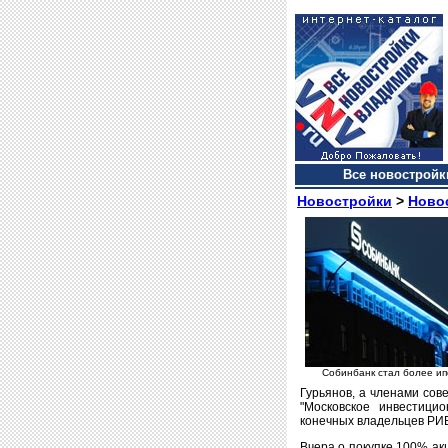
Все новостройки
Новостройки
>
Ново
Собинбанк стал более и
Гурьянов, а членами сов
"Московское инвестици
конечных владельцев РИБ
Вчера о покупке 100% ак