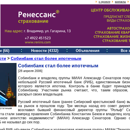
о проекте
контакты
 (66)
Новости (4332)
Объявления
Все 
сти
>
Собинбанк стал более ипотечным
Собинбанк стал более ипотечным
[28 апреля 2006]
Собинбанк и владелец группы МИАН Александр Сенаторов пок
небольшой Русский ипотечный банк (РИБ), единственным биз
которого является ипотека. Контроль в банке будет принадл
Собинбанку. Участники рынка считают, что, таким образом
раскрыл своих владельцев.
Русский ипотечный банк (ранее Сибирский крестьянский банк) 
на рынок в прошлом году. Три месяца назад его совет дирек
потечным
возглавил бывший финансовый директор группы "Рольф" Се
ета стали зампред правления Собинбанка Константин Беков и владелец хол
онное агентство недвижимости" (МИАН) Александр Сенаторов. Однако 
 не называл до сих пор.
ций РИБ объявили Собинбанк и холдинговая компания группы МИАН "Техноп