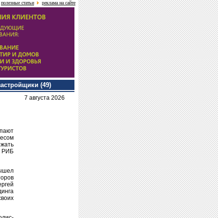
полезные статьи
реклама на сайте
застройщики (49)
7 августа 2026
упают
несом
ежать
, РИБ
вышел
торов
ргей
динга
своих
олис-