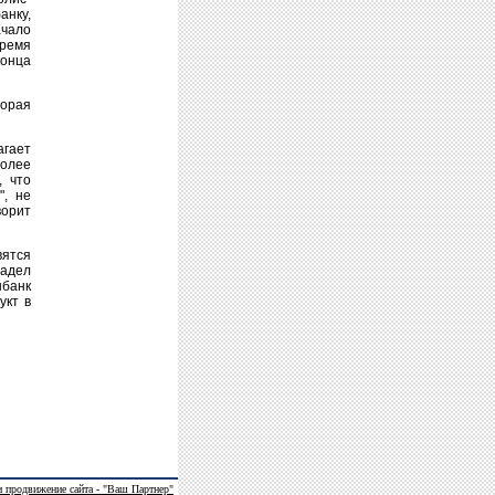
анку,
ачало
время
конца
торая
агает
более
, что
", не
ворит
вятся
ладел
нбанк
укт в
и продвижение сайта - "Ваш Партнер"