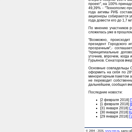
проект", на 100% принад
49,39% - "Технополис-пр
года активы РИБ состав
акционеры собираются ув
года довести его до 1,7 м
По мнению участников р
сложилась уже в прошлом
"Возможно, происходит
президент Городского и
прозрачным",- соглашае
"принципиальные догово
уточнив, впрочем, когда
Гурьянов. Сенаторов вче
Основные совладельцы С
оформить на себя по 28
миноритарным пакетом ак
не переводит собственны
дальнейшем, сообщил вче
Последние новости:
[2 февраля 2018]
П
[1 февраля 2018]
В
[31 января 2018]
С
[30 января 2018]
К
[29 января 2018]
Г
© 2004 - 2026,
www.vnv.ru
,
карта са