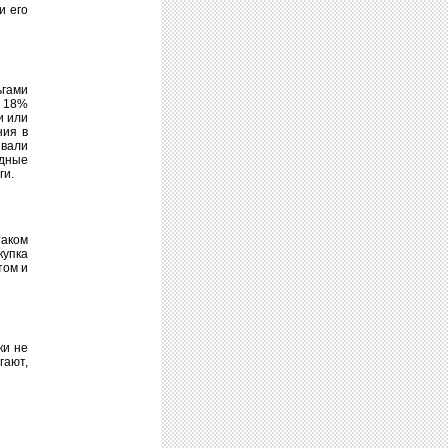
и его
ьгами
о 18%
и или
ния в
вали
одные
ги.
аком
купка
том и
ки не
гают,