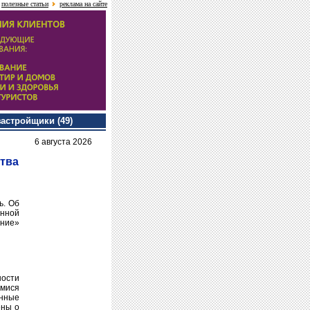
полезные статьи
реклама на сайте
застройщики (49)
6 августа 2026
тва
ь. Об
нной
ение»
ности
имися
нные
ены о