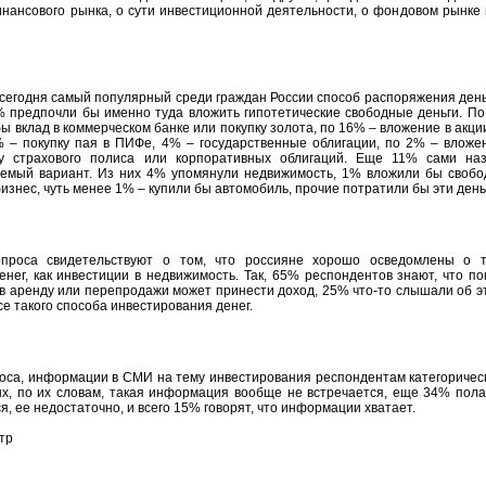
ансового рынка, о сути инвестиционной деятельности, о фондовом рынке 
сегодня самый популярный среди граждан России способ распоряжения ден
% предпочли бы именно туда вложить гипотетические свободные деньги. П
 вклад в коммерческом банке или покупку золота, по 16% – вложение в акци
% – покупку пая в ПИФе, 4% – государственные облигации, по 2% – вложе
 страхового полиса или корпоративных облигаций. Еще 11% сами наз
емый вариант. Из них 4% упомянули недвижимость, 1% вложили бы своб
изнес, чуть менее 1% – купили бы автомобиль, прочие потратили бы эти день
проса свидетельствуют о том, что россияне хорошо осведомлены о т
нег, как инвестиции в недвижимость. Так, 65% респондентов знают, что по
в аренду или перепродажи может принести доход, 25% что-то слышали об э
е такого способа инвестирования денег.
оса, информации в СМИ на тему инвестирования респондентам категоричес
х, по их словам, такая информация вообще не встречается, еще 34% пола
ся, ее недостаточно, и всего 15% говорят, что информации хватает.
тр