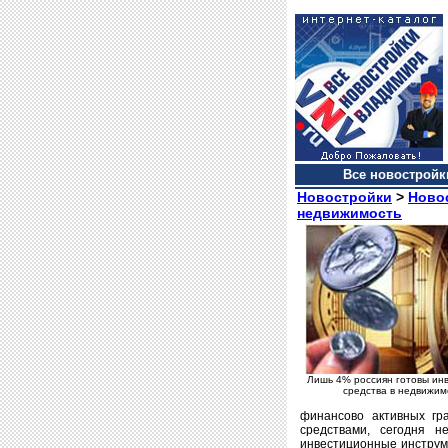
Все новостройки
Новостройки
>
Ново
недвижимость
Лишь 4% россиян готовы ин
средства в недвижим
финансово активных гр
средствами, сегодня 
инвестиционные инструме