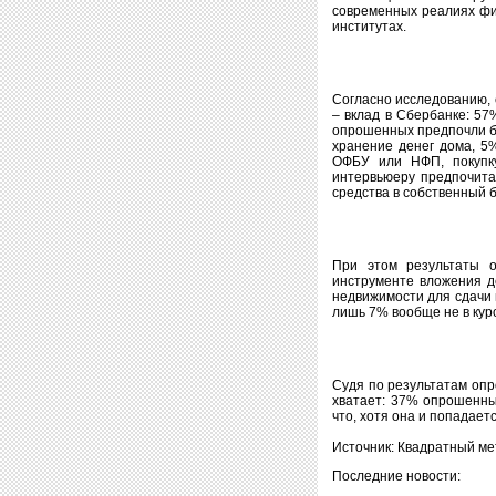
современных реалиях фин
институтах.
Согласно исследованию, 
– вклад в Сбербанке: 57
опрошенных предпочли бы
хранение денег дома, 5
ОФБУ или НФП, покупку
интервьюеру предпочита
средства в собственный б
При этом результаты о
инструменте вложения де
недвижимости для сдачи 
лишь 7% вообще не в курс
Судя по результатам опр
хватает: 37% опрошенны
что, хотя она и попадает
Источник: Квадратный ме
Последние новости: