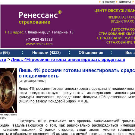
о проекте
контакты
 (66)
Новости (4332)
Объявления
Все 
сти
>
Лишь 4% россиян готовы инвестировать средства в
Лишь 4% россиян готовы инвестировать средс
в недвижимость
[20 декабря 2007]
Лишь 4% россиян готовы инвестировать средства в недвижимост
этом свидетельствуют результаты исследования инвестицио
культуры населения, проведенного Фондом «Общественное мн
(ФОМ) по заказу Фондовой биржи ММВБ.
вестировать
ость
Эксперты ФОМ отмечают, что уровень экономической грамот
аждан, задумывающихся о том, как рационально распорядиться имеющ
не слишком высокий. С одной стороны, люди знают многие традицио
нты и «базовые» сведения об акциях, а с другой, граждане мало осведомл