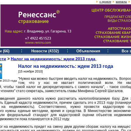
о проекте
контакты
 (66)
Новости (4332)
Объявления
Все 
сти
>
Налог на недвижимость: ждем 2013 года
Налог на недвижимость: ждем 2013 года
[15 ноября 2010]
"Нужно как можно быстрее вводить налог на недвижимость. Вопрос
м 2013 года
том, что у нас не хватает политической воли. Не хва
, чтобы такой налог не дискредитировать с самого начала", - такое сооб
х чтениях" статс-секретарь, заместитель главы Минфина Сергей Шаталов.
ведения данного налога нужно рассчитать налогооблагаемую базу. Для 
ь Единый кадастр недвижимости, причем сделать это к 2013 году (планир
 на недвижимость). Соответственно, нужно провести кадастровую оц
ого нужны единые методики, время и средства. В Министерстве экономиче
али федеральный стандарт для кадастровой оценки объектов недвижим
вижимости пока планируется в 2012 году.
ог на недвижимость придет на смену двум другим сборам: налогу на имущес
считываться налог на недвижимость должен по прогрессивной шкале. По с