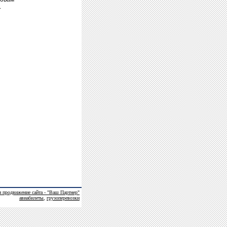
.
и продвижение сайта - "Ваш Партнер"
авиабилеты
,
грузоперевозки