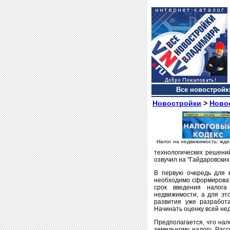
Все новостройки
Новостройки
>
Ново
Налог на недвижимость: жде
технологических решений
озвучил на "Гайдаровски
В первую очередь для в
необходимо сформироват
срок введения налога
недвижимости, а для эт
развития уже разработ
Начинать оценку всей нед
Предполагается, что нал
земельному налогу. Рас