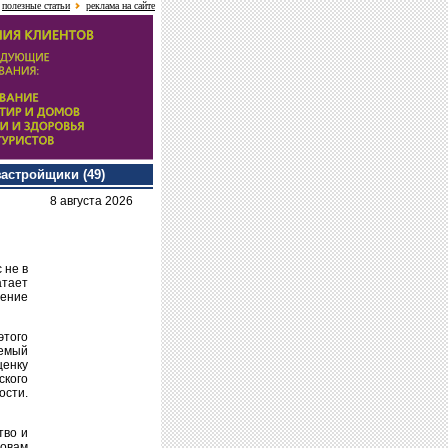
полезные статьи
реклама на сайте
застройщики (49)
8 августа 2026
 не в
тает
щение
этого
уемый
енку
ского
ости.
тво и
ловам