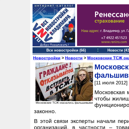
Все новостройки (66)
Новости (43
Новостройки
>
Новости
>
Московские ТСЖ о
Москов
фальши
[11 июля 2012]
Московская 
чтобы жилищ
Московские ТСЖ оказались фальшивыми
функциониро
законно.
В этой связи эксперты начали пер
организаций, в частности – това