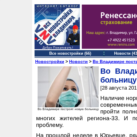
Все новостройки (66)
Новости (43
Новостройки
>
Новости
>
Во Владимире пост
Во Влад
больницу
[28 августа 201
Наличие нор
современным
Во Владимире построят новую больницу
пройти полн
многих жителей региона-33. И п
проблему.
На прошлой неделе в Юрьевце, ря