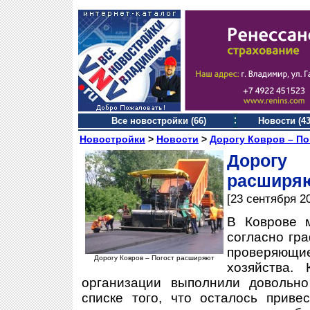
Все новостройки (66)
Новости (43
Новостройки
>
Новости
>
Дорогу Ковров – П
Дорогу
расширя
[23 сентября 2
В Коврове 
согласно гр
проверяющи
Дорогу Ковров – Погост расширяют
хозяйства.
организации выполнили довольн
списке того, что осталось приве