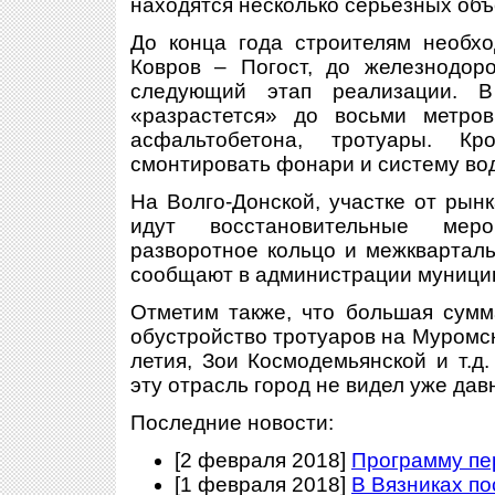
находятся несколько серьезных объ
До конца года строителям необхо
Ковров – Погост, до железнодор
следующий этап реализации. В
«разрастется» до восьми метров
асфальтобетона, тротуары. Кр
смонтировать фонари и систему во
На Волго-Донской, участке от рын
идут восстановительные меро
разворотное кольцо и межквартал
сообщают в администрации муници
Отметим также, что большая сумм
обустройство тротуаров на Муромск
летия, Зои Космодемьянской и т.д
эту отрасль город не видел уже дав
Последние новости:
[2 февраля 2018]
Программу пе
[1 февраля 2018]
В Вязниках п