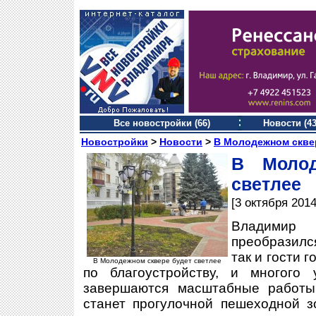
Все новостройки (66)
Новости (43
Новостройки
>
Новости
>
В Молодежном скве
В Молод
светлее
[3 октября 2014
Владими
преобразилс
так и гости 
В Молодежном сквере будет светлее
по благоустройству, и многого 
завершаются масштабные работы
станет прогулочной пешеходной з