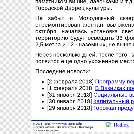
памятником вишне, лавочками и т.
Городской Дворец культуры.
Не забыт и Молодежный сквер 
отремонтирован фонтан, выложена 
октября, началась установка све
территорию будут освещать 36 фон
2,5 метра и 12 - наземных, не выше
Через несколько дней, после того, 
появится еще одно ухоженное мест
Последние новости:
[2 февраля 2018]
Программу пе
[1 февраля 2018]
В Вязниках п
[31 января 2018]
Социальные в
[30 января 2018]
Капитальный р
[29 января 2018]
Горожан преду
© 2004 - 2026,
www.vnv.ru
,
карта сайта
Интернет каталог - Все новостройки Владимира
Все права защищены.