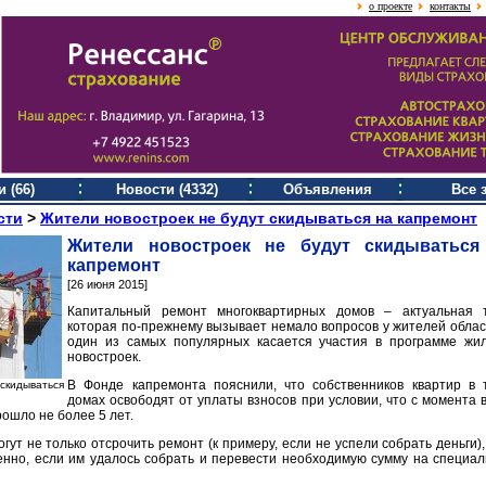
о проекте
контакты
 (66)
Новости (4332)
Объявления
Все 
сти
>
Жители новостроек не будут скидываться на капремонт
Жители новостроек не будут скидываться
капремонт
[26 июня 2015]
Капитальный ремонт многоквартирных домов – актуальная т
которая по-прежнему вызывает немало вопросов у жителей облас
один из самых популярных касается участия в программе жи
новостроек.
В Фонде капремонта пояснили, что собственников квартир в 
скидываться
домах освободят от уплаты взносов при условии, что с момента 
ошло не более 5 лет.
гут не только отсрочить ремонт (к примеру, если не успели собрать деньги),
венно, если им удалось собрать и перевести необходимую сумму на специа