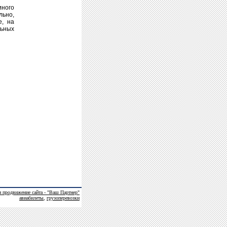
иного
льно,
е, на
льных
и продвижение сайта - "Ваш Партнер"
авиабилеты
,
грузоперевозки