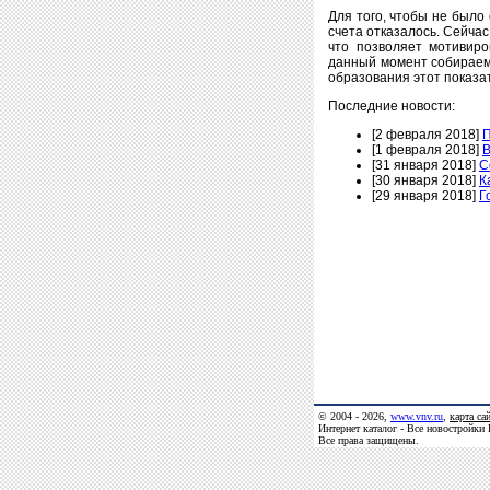
Для того, чтобы не было
счета отказалось. Сейча
что позволяет мотивиро
данный момент собираемо
образования этот показа
Последние новости:
[2 февраля 2018]
П
[1 февраля 2018]
В
[31 января 2018]
С
[30 января 2018]
К
[29 января 2018]
Г
© 2004 - 2026,
www.vnv.ru
,
карта са
Интернет каталог - Все новостройки
Все права защищены.