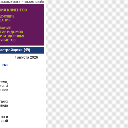
полезные статьи
реклама на сайте
застройщики (49)
7 августа 2026
 на
ема,
ти. И
льцов
таких
ввода
 но и
льный