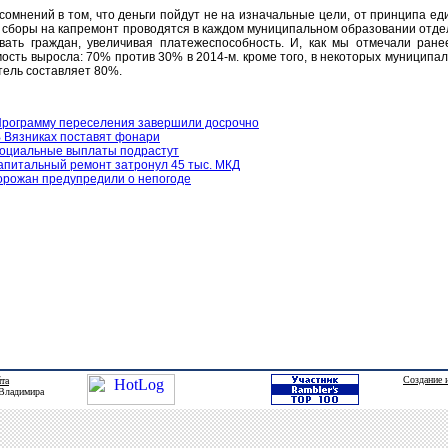
 сомнений в том, что деньги пойдут не на изначальные цели, от принципа ед
с сборы на капремонт проводятся в каждом муниципальном образовании отде
вать граждан, увеличивая платежеспособность. И, как мы отмечали ране
сть выросла: 70% против 30% в 2014-м. кроме того, в некоторых муниципа
тель составляет 80%.
рограмму переселения завершили досрочно
 Вязниках поставят фонари
оциальные выплаты подрастут
апитальный ремонт затронул 45 тыс. МКД
орожан предупредили о непогоде
Создание 
йта
 Владимира