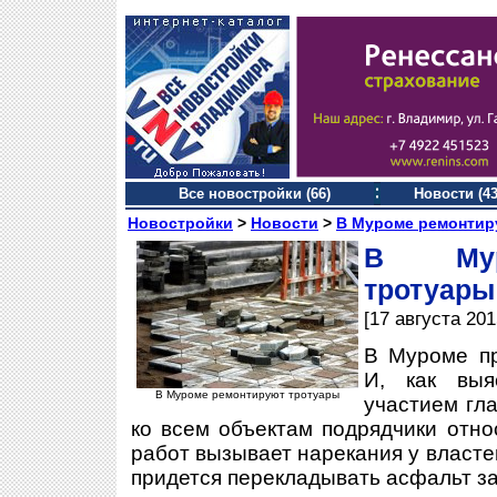
Все новостройки (66)
Новости (43
Новостройки
>
Новости
>
В Муроме ремонтир
В Мур
тротуары
[17 августа 201
В Муроме пр
И, как выя
В Муроме ремонтируют тротуары
участием гл
ко всем объектам подрядчики отно
работ вызывает нарекания у власте
придется перекладывать асфальт за