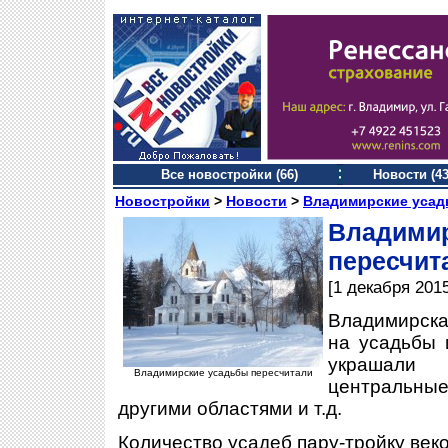
Все новостройки (66)
Новости (43
Новостройки
>
Новости
>
Владимирские усад
Влади
пересчит
[1 декабря 2015
Владимирска
на усадьбы 
украшали
Владимирские усадьбы пересчитали
центральны
другими областями и т.д.
Количество усадеб пару-тройку век