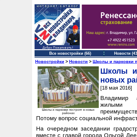
Все новостройки (66)
Новости (43
Новостройки
>
Новости
>
Школы и парковки п
Школы и
новых ра
[18 мая 2016]
Владимир 
жилыми 
Школы и парковки построят в новых
преимуществ
районах
Потому вопрос социальной инфраст
На очередном заседании градостр
вместе с главой города Ольгой Дее