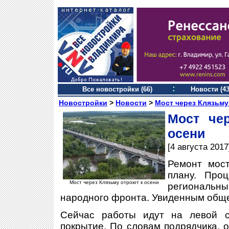
Все новостройки (66)
Новости (43
Новостройки
>
Новости
>
Мост через Клязьму
Мост че
осени
[4 августа 2017
Ремонт мост
плану. Проц
Мост через Клязьму отроют к осени
региональ
народного фронта. Увиденным обще
Сейчас работы идут на левой с
покрытие. По словам подрядчика, 