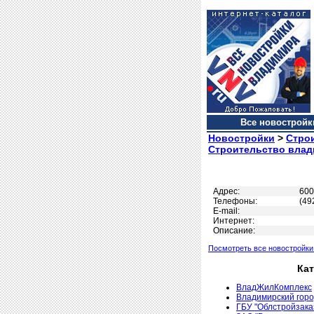
Все новостройки
Новостройки
>
Стро
Строительство влад
Адрес:
600
Телефоны:
(49
Е-mail:
Интернет:
Описание:
Посмотреть все новостройки
Ка
ВладЖилКомплекс
Владимирский гор
ГБУ "Облстройзака