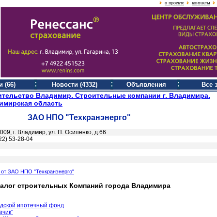
о проекте
контакты
 (66)
Новости (4332)
Объявления
Все 
ительство Владимир. Строительные компании г. Владимира.
имирская область
ЗАО НПО "Техкранэнерго"
009, г. Владимир, ул. П. Осипенко, д.66
22) 53-28-04
 от ЗАО НПО "Техкранэнерго"
талог строительных Компаний города Владимира
одской ипотечный фонд
зчик"