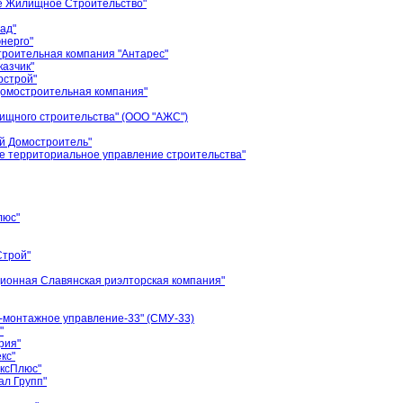
е Жилищное Строительство"
ад"
нерго"
роительная компания "Антарес"
азчик"
рстрой"
Домостроительная компания"
ищного строительства" (ООО "АЖС")
й Домостроитель"
 территориальное управление строительства"
люс"
трой"
ционная Славянская риэлторская компания"
-монтажное управление-33" (СМУ-33)
"
рия"
кс"
ксПлюс"
л Групп"