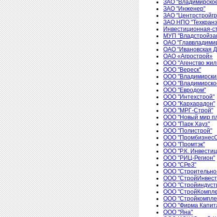
ЗАО "Владимирско
ЗАО "Инженер"
ЗАО "Центрстройгр
ЗАО НПО "Техкранэ
Инвестиционная-ст
МУП "Владстройзак
ОАО "Главвладими
ОАО "Ивановская 
ОАО «Агрострой»
ООО "Агенство жил
ООО "Вереск"
ООО "Владимирски
ООО "Владимирское
ООО "Евродом"
ООО "Интехстрой"
ООО "Кархарадон"
ООО "МРГ-Строй"
ООО "Новый мир п
ООО "Парк Хауз"
ООО "Полистрой"
ООО "ПромбизнесС
ООО "Промтэк"
ООО "Р.К. Инвести
ООО "РИЦ-Регион"
ООО "СРеЗ"
ООО "Строительно
ООО "СтройИнвест
ООО "Стройиндуст
ООО "СтройКомпле
ООО "Стройкомпле
ООО "Фирма Капита
ООО "Яна"