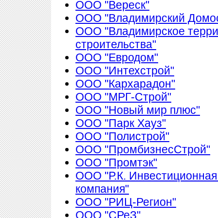
ООО "Вереск"
ООО "Владимирский Домос
ООО "Владимирское терри
строительства"
ООО "Евродом"
ООО "Интехстрой"
ООО "Кархарадон"
ООО "МРГ-Строй"
ООО "Новый мир плюс"
ООО "Парк Хауз"
ООО "Полистрой"
ООО "ПромбизнесСтрой"
ООО "Промтэк"
ООО "Р.К. Инвестиционная
компания"
ООО "РИЦ-Регион"
ООО "СРеЗ"