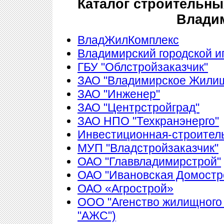
Каталог строительны
Влади
ВладЖилКомплекс
Владимирский городской 
ГБУ "Облстройзаказчик"
ЗАО "Владимирское Жилищ
ЗАО "Инженер"
ЗАО "Центрстройград"
ЗАО НПО "Техкранэнерго"
Инвестиционная-строитель
МУП "Владстройзаказчик"
ОАО "Главвладимирстрой"
ОАО "Ивановская Домостр
ОАО «Агрострой»
ООО "Агенство жилищного
"АЖС")