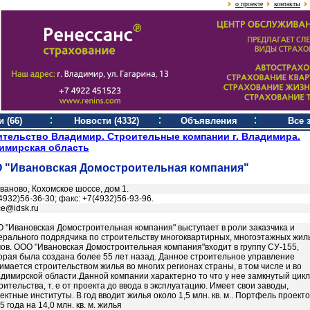
о проекте
контакты
 (66)
Новости (4332)
Объявления
Все 
ительство Владимир. Строительные компании г. Владимира.
имирская область
 "Ивановская Домостроительная компания"
Иваново, Кохомское шоссе, дом 1.
4932)56-36-30; факс: +7(4932)56-93-96.
ice@idsk.ru
 "Ивановская Домостроительная компания" выступает в роли заказчика и
ерального подрядчика по строительству многоквартирных, многоэтажных жил
ов. ООО "Ивановская Домостроительная компания"входит в группу СУ-155,
орая была создана более 55 лет назад. Данное строительное управление
имается строительством жилья во многих регионах страны, в том числе и во
димирской области.Данной компании характерно то что у нее замкнутый цикл
оительства, т. е от проекта до ввода в эксплуатацию. Имеет свои заводы,
ектные институты. В год вводит жилья около 1,5 млн. кв. м.. Портфель проекто
5 года на 14,0 млн. кв. м. жилья