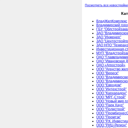
Посмотреть все новостройки
Ка
ВладЖилКомплекс
Владимирский гор
ГБУ "Облстройзака
ЗАО "Владимирско
ЗАО "Инженер"
ЗАО "Центрстройгр
ЗАО НПО "Техкранэ
Инвестиционная-ст
МУП "Владстройзак
ОАО "Главвладими
ОАО "Ивановская 
ОАО «Агрострой»
ООО "Агенство жил
ООО "Вереск"
ООО "Владимирски
ООО "Владимирское
ООО "Евродом"
ООО "Интехстрой"
ООО "Кархарадон"
ООО "МРГ-Строй"
ООО "Новый мир п
ООО "Парк Хауз"
ООО "Полистрой"
ООО "ПромбизнесС
ООО "Промтэк"
ООО "Р.К. Инвести
ООО "РИЦ-Регион"