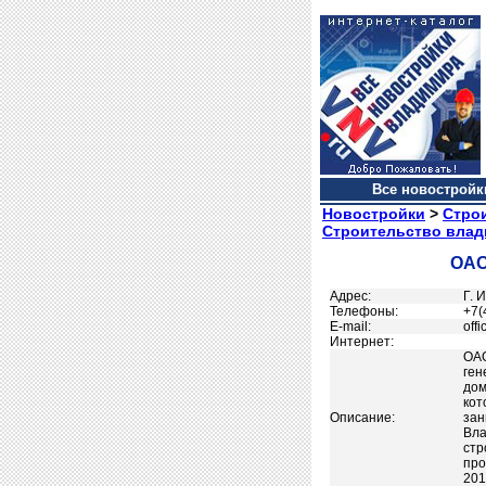
Все новостройки
Новостройки
>
Стро
Строительство влад
ОАО
Адрес:
Г. 
Телефоны:
+7(
Е-mail:
off
Интернет:
ОАО
ген
дом
кот
Описание:
зан
Вла
стр
про
201