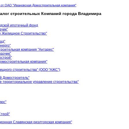
 от ОАО "Ивановская Домостроительная компания"
талог строительных Компаний города Владимира
одской ипотечный фонд
зчик"
е Жилищное Строительство"
ад"
нерго"
роительная компания "Антарес"
азчик"
рстрой"
Домостроительная компания"
ищного строительства" (ООО "АЖС")
й Домостроитель"
 территориальное управление строительства"
люс"
трой"
ционная Славянская риэлторская компания"