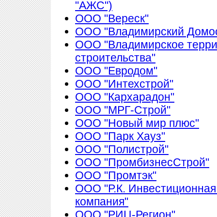
"АЖС")
ООО "Вереск"
ООО "Владимирский Домос
ООО "Владимирское терри
строительства"
ООО "Евродом"
ООО "Интехстрой"
ООО "Кархарадон"
ООО "МРГ-Строй"
ООО "Новый мир плюс"
ООО "Парк Хауз"
ООО "Полистрой"
ООО "ПромбизнесСтрой"
ООО "Промтэк"
ООО "Р.К. Инвестиционная
компания"
ООО "РИЦ-Регион"