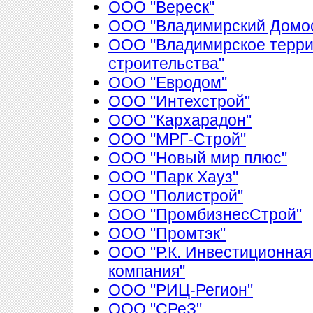
ООО "Вереск"
ООО "Владимирский Домос
ООО "Владимирское терри
строительства"
ООО "Евродом"
ООО "Интехстрой"
ООО "Кархарадон"
ООО "МРГ-Строй"
ООО "Новый мир плюс"
ООО "Парк Хауз"
ООО "Полистрой"
ООО "ПромбизнесСтрой"
ООО "Промтэк"
ООО "Р.К. Инвестиционная
компания"
ООО "РИЦ-Регион"
ООО "СРеЗ"