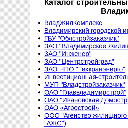
Каталог строительны
Влади
ВладЖилКомплекс
Владимирский городской 
ГБУ "Облстройзаказчик"
ЗАО "Владимирское Жилищ
ЗАО "Инженер"
ЗАО "Центрстройград"
ЗАО НПО "Техкранэнерго"
Инвестиционная-строитель
МУП "Владстройзаказчик"
ОАО "Главвладимирстрой"
ОАО "Ивановская Домостр
ОАО «Агрострой»
ООО "Агенство жилищного
"АЖС")