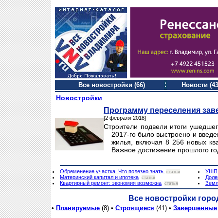
Все новостройки (66)
Новости (43
Новостройки
Программу переселения зав
[2 февраля 2018]
Строители подвели итоги ушедшег
2017-го было выстроено и введен
жилья, включая 8 256 новых кв
Важное достижение прошлого го
Обременение участка. Что полезно знать
УШП.
статья
Материнский капитал и ипотека
Доле
статья
Квартирный ремонт: экономия возможна
Земл
статья
Все новостройки горо
•
Планируемые
(8) •
Строящиеся
(41) •
Завершенные