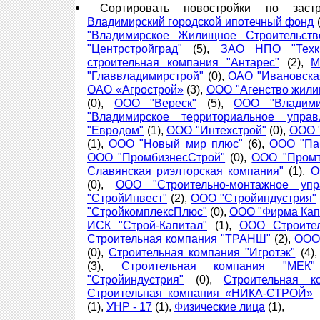
Сортировать новостройки по зас
Владимирский городской ипотечный фонд
(
"Владимирское Жилищное Строительств
"Центрстройград"
(5),
ЗАО НПО "Техкр
строительная компания "Антарес"
(2),
М
"Главвладимирстрой"
(0),
ОАО "Ивановска
ОАО «Агрострой»
(3),
ООО "Агенство жили
(0),
ООО "Вереск"
(5),
ООО "Владими
"Владимирское территориальное управ
"Евродом"
(1),
ООО "Интехстрой"
(0),
ООО 
(1),
ООО "Новый мир плюс"
(6),
ООО "Па
ООО "ПромбизнесСтрой"
(0),
ООО "Промт
Славянская риэлторская компания"
(1),
О
(0),
ООО "Строительно-монтажное упра
"СтройИнвест"
(2),
ООО "Стройиндустрия"
"СтройкомплексПлюс"
(0),
ООО "Фирма Кап
ИСК "Строй-Капитал"
(1),
ООО Строител
Строительная компания "ТРАНШ"
(2),
ООО
(0),
Строительная компания "Игротэк"
(4)
(3),
Строительная компания "МЕК"
"Стройиндустрия"
(0),
Строительная 
Строительная компания «НИКА-СТРОЙ»
(1),
УНР - 17
(1),
Физические лица
(1),