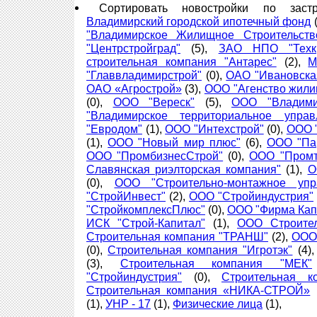
Сортировать новостройки по зас
Владимирский городской ипотечный фонд
(
"Владимирское Жилищное Строительств
"Центрстройград"
(5),
ЗАО НПО "Техкр
строительная компания "Антарес"
(2),
М
"Главвладимирстрой"
(0),
ОАО "Ивановска
ОАО «Агрострой»
(3),
ООО "Агенство жили
(0),
ООО "Вереск"
(5),
ООО "Владими
"Владимирское территориальное управ
"Евродом"
(1),
ООО "Интехстрой"
(0),
ООО 
(1),
ООО "Новый мир плюс"
(6),
ООО "Па
ООО "ПромбизнесСтрой"
(0),
ООО "Промт
Славянская риэлторская компания"
(1),
О
(0),
ООО "Строительно-монтажное упра
"СтройИнвест"
(2),
ООО "Стройиндустрия"
"СтройкомплексПлюс"
(0),
ООО "Фирма Кап
ИСК "Строй-Капитал"
(1),
ООО Строител
Строительная компания "ТРАНШ"
(2),
ООО
(0),
Строительная компания "Игротэк"
(4)
(3),
Строительная компания "МЕК"
"Стройиндустрия"
(0),
Строительная 
Строительная компания «НИКА-СТРОЙ»
(1),
УНР - 17
(1),
Физические лица
(1),