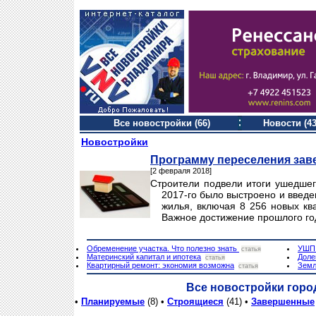
Все новостройки (66)
Новости (43
Новостройки
Программу переселения зав
[2 февраля 2018]
Строители подвели итоги ушедшег
2017-го было выстроено и введен
жилья, включая 8 256 новых кв
Важное достижение прошлого го
Обременение участка. Что полезно знать
УШП.
статья
Материнский капитал и ипотека
Доле
статья
Квартирный ремонт: экономия возможна
Земл
статья
Все новостройки горо
•
Планируемые
(8) •
Строящиеся
(41) •
Завершенные