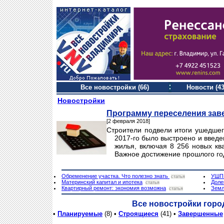
Все новостройки (66)
Новости (43
Новостройки
Программу переселения зав
[2 февраля 2018]
Строители подвели итоги ушедшег
2017-го было выстроено и введен
жилья, включая 8 256 новых кв
Важное достижение прошлого го
Обременение участка. Что полезно знать
УШП.
статья
Материнский капитал и ипотека
Доле
статья
Квартирный ремонт: экономия возможна
Земл
статья
Все новостройки горо
•
Планируемые
(8) •
Строящиеся
(41) •
Завершенные