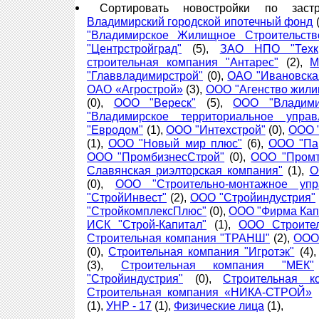
Сортировать новостройки по зас
Владимирский городской ипотечный фонд
(
"Владимирское Жилищное Строительств
"Центрстройград"
(5),
ЗАО НПО "Техкр
строительная компания "Антарес"
(2),
М
"Главвладимирстрой"
(0),
ОАО "Ивановска
ОАО «Агрострой»
(3),
ООО "Агенство жили
(0),
ООО "Вереск"
(5),
ООО "Владими
"Владимирское территориальное управ
"Евродом"
(1),
ООО "Интехстрой"
(0),
ООО 
(1),
ООО "Новый мир плюс"
(6),
ООО "Па
ООО "ПромбизнесСтрой"
(0),
ООО "Промт
Славянская риэлторская компания"
(1),
О
(0),
ООО "Строительно-монтажное упра
"СтройИнвест"
(2),
ООО "Стройиндустрия"
"СтройкомплексПлюс"
(0),
ООО "Фирма Кап
ИСК "Строй-Капитал"
(1),
ООО Строител
Строительная компания "ТРАНШ"
(2),
ООО
(0),
Строительная компания "Игротэк"
(4)
(3),
Строительная компания "МЕК"
"Стройиндустрия"
(0),
Строительная 
Строительная компания «НИКА-СТРОЙ»
(1),
УНР - 17
(1),
Физические лица
(1),