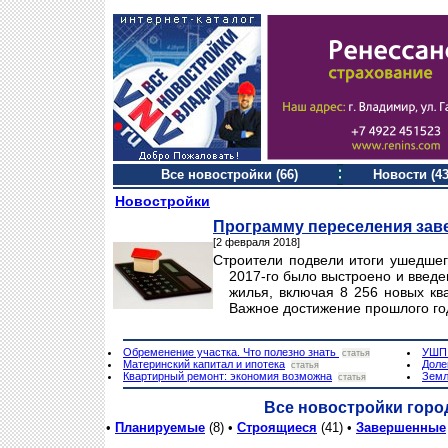
Все новостройки (66)
Новости (43
Новостройки
Программу переселения зав
[2 февраля 2018]
Строители подвели итоги ушедшег
2017-го было выстроено и введен
жилья, включая 8 256 новых кв
Важное достижение прошлого го
Обременение участка. Что полезно знать
УШП.
статья
Материнский капитал и ипотека
Доле
статья
Квартирный ремонт: экономия возможна
Земл
статья
Все новостройки горо
•
Планируемые
(8) •
Строящиеся
(41) •
Завершенные