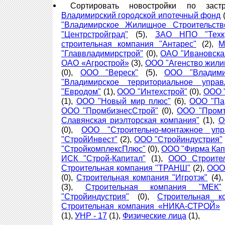
Сортировать новостройки по зас
Владимирский городской ипотечный фонд
(
"Владимирское Жилищное Строительств
"Центрстройград"
(5),
ЗАО НПО "Техкр
строительная компания "Антарес"
(2),
М
"Главвладимирстрой"
(0),
ОАО "Ивановска
ОАО «Агрострой»
(3),
ООО "Агенство жили
(0),
ООО "Вереск"
(5),
ООО "Владими
"Владимирское территориальное управ
"Евродом"
(1),
ООО "Интехстрой"
(0),
ООО 
(1),
ООО "Новый мир плюс"
(6),
ООО "Па
ООО "ПромбизнесСтрой"
(0),
ООО "Промт
Славянская риэлторская компания"
(1),
О
(0),
ООО "Строительно-монтажное упра
"СтройИнвест"
(2),
ООО "Стройиндустрия"
"СтройкомплексПлюс"
(0),
ООО "Фирма Кап
ИСК "Строй-Капитал"
(1),
ООО Строител
Строительная компания "ТРАНШ"
(2),
ООО
(0),
Строительная компания "Игротэк"
(4)
(3),
Строительная компания "МЕК"
"Стройиндустрия"
(0),
Строительная 
Строительная компания «НИКА-СТРОЙ»
(1),
УНР - 17
(1),
Физические лица
(1),