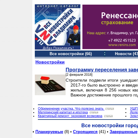
Все новостройки (66)
Новости (43
Новостройки
Программу переселения зав
[2 февраля 2018]
Строители подвели итоги ушедшег
2017-го было выстроено и введен
жилья, включая 8 256 новых кв
Важное достижение прошлого го
Обременение участка. Что полезно знать
УШП.
статья
Материнский капитал и ипотека
Доле
статья
Квартирный ремонт: экономия возможна
Земл
статья
Все новостройки горо
•
Планируемые
(8) •
Строящиеся
(41) •
Завершенные