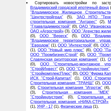
Сортировать новостройки по зас
Владимирский городской ипотечный фонд
(
"Владимирское Жилищное Строительств
"Центрстройград"
(5),
ЗАО НПО "Техкр
строительная компания "Антарес"
(2),
М
"Главвладимирстрой"
(0),
ОАО "Ивановска
ОАО «Агрострой»
(3),
ООО "Агенство жили
(0),
ООО "Вереск"
(5),
ООО "Владими
"Владимирское территориальное управ
"Евродом"
(1),
ООО "Интехстрой"
(0),
ООО 
(1),
ООО "Новый мир плюс"
(6),
ООО "Па
ООО "ПромбизнесСтрой"
(0),
ООО "Промт
Славянская риэлторская компания"
(1),
О
(0),
ООО "Строительно-монтажное упра
"СтройИнвест"
(2),
ООО "Стройиндустрия"
"СтройкомплексПлюс"
(0),
ООО "Фирма Кап
ИСК "Строй-Капитал"
(1),
ООО Строител
Строительная компания "ТРАНШ"
(2),
ООО
(0),
Строительная компания "Игротэк"
(4)
(3),
Строительная компания "МЕК"
"Стройиндустрия"
(0),
Строительная 
Строительная компания «НИКА-СТРОЙ»
(1),
УНР - 17
(1),
Физические лица
(1),