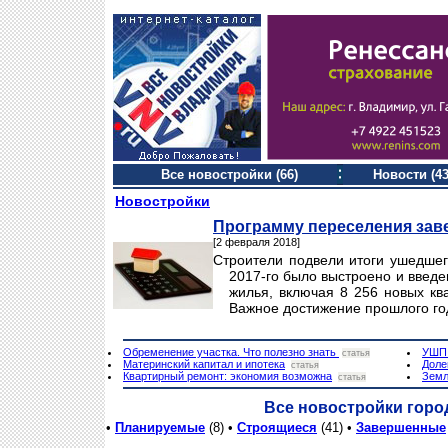
Все новостройки (66)
Новости (43
Новостройки
Программу переселения зав
[2 февраля 2018]
Строители подвели итоги ушедшег
2017-го было выстроено и введен
жилья, включая 8 256 новых кв
Важное достижение прошлого го
Обременение участка. Что полезно знать
УШП.
статья
Материнский капитал и ипотека
Доле
статья
Квартирный ремонт: экономия возможна
Земл
статья
Все новостройки горо
•
Планируемые
(8) •
Строящиеся
(41) •
Завершенные