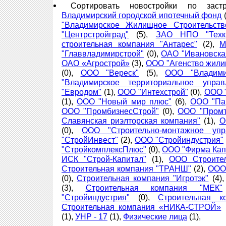
Сортировать новостройки по зас
Владимирский городской ипотечный фонд
(
"Владимирское Жилищное Строительств
"Центрстройград"
(5),
ЗАО НПО "Техкр
строительная компания "Антарес"
(2),
М
"Главвладимирстрой"
(0),
ОАО "Ивановска
ОАО «Агрострой»
(3),
ООО "Агенство жили
(0),
ООО "Вереск"
(5),
ООО "Владими
"Владимирское территориальное управ
"Евродом"
(1),
ООО "Интехстрой"
(0),
ООО 
(1),
ООО "Новый мир плюс"
(6),
ООО "Па
ООО "ПромбизнесСтрой"
(0),
ООО "Промт
Славянская риэлторская компания"
(1),
О
(0),
ООО "Строительно-монтажное упра
"СтройИнвест"
(2),
ООО "Стройиндустрия"
"СтройкомплексПлюс"
(0),
ООО "Фирма Кап
ИСК "Строй-Капитал"
(1),
ООО Строител
Строительная компания "ТРАНШ"
(2),
ООО
(0),
Строительная компания "Игротэк"
(4)
(3),
Строительная компания "МЕК"
"Стройиндустрия"
(0),
Строительная 
Строительная компания «НИКА-СТРОЙ»
(1),
УНР - 17
(1),
Физические лица
(1),