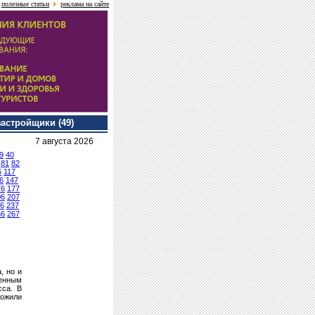
полезные статьи
реклама на сайте
застройщики (49)
7 августа 2026
9
40
81
82
6
117
6
147
76
177
06
207
6
237
66
267
, но и
венным
сса. В
ложили