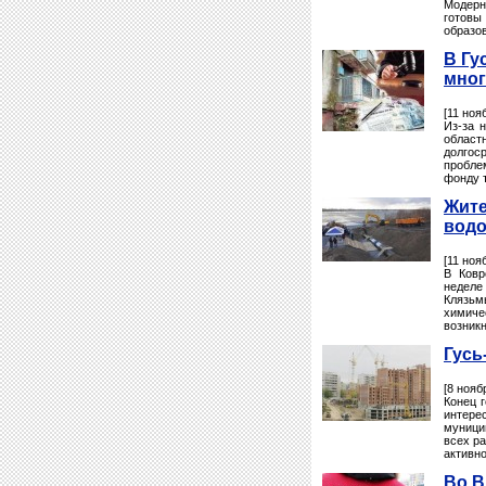
Модерн
готовы
образов
В Гу
мног
[11 ноя
Из-за 
област
долгоср
пробле
фонду 
Жите
вод
[11 ноя
В Ковр
неделе
Клязьм
химиче
возник
Гусь
[8 нояб
Конец г
интер
муници
всех ра
активно
Во В