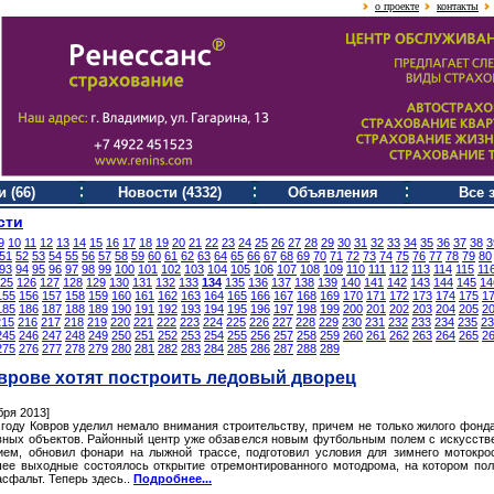
о проекте
контакты
 (66)
Новости (4332)
Объявления
Все 
сти
9
10
11
12
13
14
15
16
17
18
19
20
21
22
23
24
25
26
27
28
29
30
31
32
33
34
35
36
37
38
3
51
52
53
54
55
56
57
58
59
60
61
62
63
64
65
66
67
68
69
70
71
72
73
74
75
76
77
78
79
80
93
94
95
96
97
98
99
100
101
102
103
104
105
106
107
108
109
110
111
112
113
114
115
11
25
126
127
128
129
130
131
132
133
134
135
136
137
138
139
140
141
142
143
144
145
14
155
156
157
158
159
160
161
162
163
164
165
166
167
168
169
170
171
172
173
174
175
1
185
186
187
188
189
190
191
192
193
194
195
196
197
198
199
200
201
202
203
204
205
2
215
216
217
218
219
220
221
222
223
224
225
226
227
228
229
230
231
232
233
234
235
23
245
246
247
248
249
250
251
252
253
254
255
256
257
258
259
260
261
262
263
264
265
2
275
276
277
278
279
280
281
282
283
284
285
286
287
288
289
врове хотят построить ледовый дворец
бря 2013]
 году Ковров уделил немало внимания строительству, причем не только жилого фонда
вных объектов. Районный центр уже обзавелся новым футбольным полем с искусст
ием, обновил фонари на лыжной трассе, подготовил условия для зимнего мотокро
ее выходные состоялось открытие отремонтированного мотодрома, на котором по
сфальт. Теперь здесь..
Подробнее...