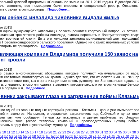
пальной целевой программы «Социальное жилье на 2011-2015 годы»). В декабре 2012
ало известно, все помещения были внесены в специальный реестр. Осталось
ть с заявителями договора ..
Подробнее...
ри ребенка-инвалида чиновники выдали жилье
ря 2013]
я одной нуждающейся жительницы области решился квартирный вопрос. 27-летняя
ывающая трехлетнего ребенка-инвалида, смогла переехать в благоустроенную квар
ики вручили ей ключи. До этого женщина занимала муниципальный дом, находящи
е Новоалександровского сельского поселения. Однако ни о каких нормальных услови
оворить не приходилось..
Подробнее...
вляющая компания Владимира получила 150 заявок на
нт кровли
ря 2013]
з самых многочисленных обращений, которые получают коммунальщики от насе
ся состояния многоквартирных домов. Однако для тех, кто относится к ЖРЭП №8, п
ктивно после того, как в организации сменилось руководство. За несколько недель, н
та, специалисты смогли подрезать деревья, которые мешали жителям на улице Белоко
 в порядок и п..
Подробнее...
вники закрывают глаза на загрязнение поймы Клязьм
ря 2013]
ние одной из главных водных «артерий» региона – Клязьмы – давно уже вызывает оп
лей и экологов. Напомним, о серьезных загрязнениях под Собинкой и кучах пес
ами мы уже сообщали. Теперь же вскрылась и другая проблема: во Владими
шленной зоне (около тепловых компаний и производственных цехов) пойма
тилась в одну большую помойку: мусор зд..
Подробнее...
9
10
11
12
13
14
15
16
17
18
19
20
21
22
23
24
25
26
27
28
29
30
31
32
33
34
35
36
37
38
3
51
52
53
54
55
56
57
58
59
60
61
62
63
64
65
66
67
68
69
70
71
72
73
74
75
76
77
78
79
80