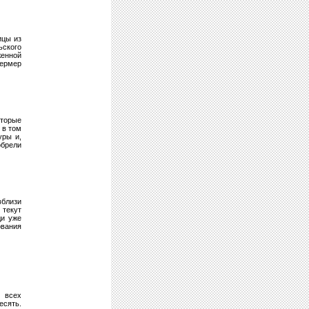
ицы из
ского
женной
фермер
оторые
 в том
уры и,
брели
вблизи
 текут
ди уже
ования
я всех
есять.