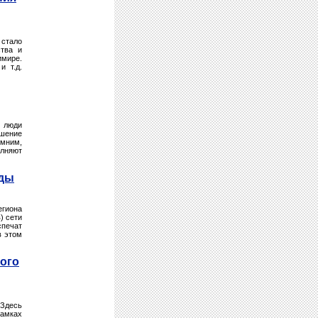
 стало
ства и
имире.
и т.д.
й люди
ошение
омним,
олняют
рды
егиона
) сети
спечат
в этом
ого
 Здесь
рамках