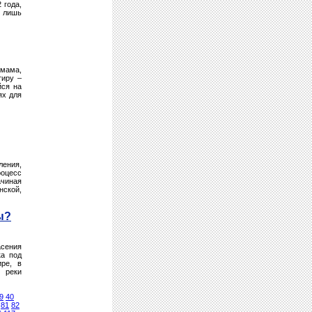
 года,
 лишь
 мама,
тиру –
йся на
ях для
ления,
роцесс
ачиная
нской,
ы?
асения
ка под
ре, в
 реки
9
40
81
82