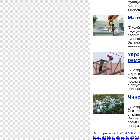
муници
как ст
заключи
Мате
[7 нояб
Еще дл
воспит
чиновн
баланс
жизни г
Упра
ремо
[6 нояб
Одни и
касают
пошел а
с авгус
привели
Чино
[6 нояб
Состоя
у жите
Вязник
промы
превра
Все страницы:
1
2
3
4
5
6
7
8
41
42
43
44
45
46
47
48
49
50