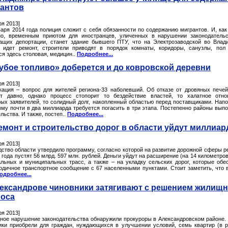
антов
ря 2013]
варя 2014 года полиция сложит с себя обязанности по содержанию мигрантов. И, как
но, временным приютом для иностранцев, уличенных в нарушении законодатель
ащих депортации, станет здание бывшего ПТУ, что на Электрозаводской во Влад
 идет ремонт, строители приводят в порядок комнаты, коридоры, санузлы, пол 
ся здесь столовая, медицин..
Подробнее...
убое топливо» доберется и до ковровской деревни
ря 2013]
кация – вопрос для жителей региона-33 наболевший. Об отказе от дровяных пече
т давно, однако процесс стопорит то бездействие властей, то халатное отн
рых заявителей, то солидный долг, накопленный областью перед поставщиками. Нап
мму почти в два миллиарда требуется погасить в три этапа. Постепенно районы вып
льства. И также, постеп..
Подробнее...
емонт и строительство дорог в области уйдут миллиа
ря 2013]
дство области утвердило программу, согласно которой на развитие дорожной сферы р
 года пустят 56 млрд. 597 млн. рублей. Деньги уйдут на расширение (на 14 километров
альных и муниципальных трасс, а также – на укладку сельских дорог, которые обе
годичное транспортное сообщение с 67 населенными пунктами. Стоит заметить, что 
одробнее...
ександрове чиновники затягивают с решением жилищн
оса
ря 2013]
ное нарушение законодательства обнаружили прокуроры в Александровском районе.
ики приобрели для граждан, нуждающихся в улучшении условий, семь квартир (в 