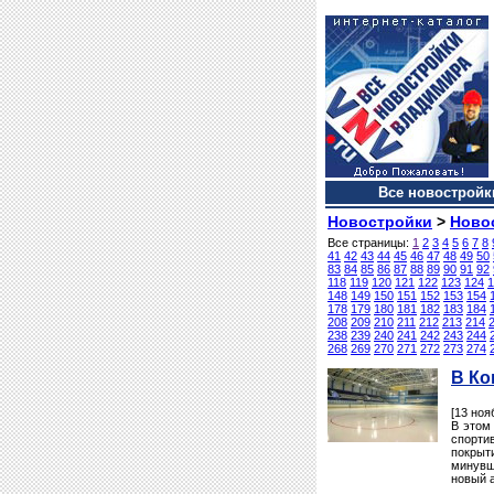
Все новостройки
Новостройки
>
Ново
Все страницы:
1
2
3
4
5
6
7
8
41
42
43
44
45
46
47
48
49
50
83
84
85
86
87
88
89
90
91
92
118
119
120
121
122
123
124
1
148
149
150
151
152
153
154
178
179
180
181
182
183
184
208
209
210
211
212
213
214
238
239
240
241
242
243
244
268
269
270
271
272
273
274
В Ко
[13 ноя
В этом
спорти
покрыт
минувш
новый а