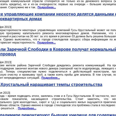
изация коммунальной отрасли стопорится не только из-за денежного вопроса (
 взять кредиты), но и из-за очередности: первые на очереди – большие муницип
ания. Сорогужино же к так..
Подробнее...
се управляющие компании неохотно делятся данными 
оквартирных домах
бря 2013]
нерасторопности некоторых управляющих компаний Гусь-Хрустальный может не поп
ную программу капитального ремонта многоквартирных домов. Напомним, что 
очный и рассчитан на 30 лет: за это время в регионе-33 должна быть решена большая
м. Однако выяснилось, что в городе стеклоделов процесс сбора информации по 
тормозит нерасторопность..
Подробнее...
ли Заречной Слободки в Коврове получат нормальны
опровод
бря 2013]
ове жители района Заречной Слободки дождались ремонта коммуникаций. На п
 подрядчик закончил монтаж нового дюкера (напорной части водопровода, лежащего 
ы). Теперь специалистам нужно подключиться к действующей магистрали, про
скую очистку и промывку труб, а также взять пробы для анализа. В том случае, е
нет непредвиденных ситуаций..
Подробнее...
-Хрустальный наращивает темпы строительства
ря 2013]
ода – время подводить итоги, занялись этим и в Гусь-Хрустальном. В частности, экс
есовали показатели, касающиеся строительства. Стоит заметить, что нех
пального (для многодетных, сирот и т.д.) и социального жилья ощущается практиче
йонах области. Однако именно в городе стеклоделов эта проблема стала в последнее
 решаться. ..
Подробнее...
ладимире ремонтируют бывшее училище для содержа