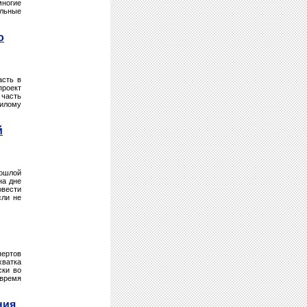
многие
альные
о
асть в
проект
 часть
жилому
й
рошлой
на дне
вести
сли не
пертов
ватка
ски во
 время
ния