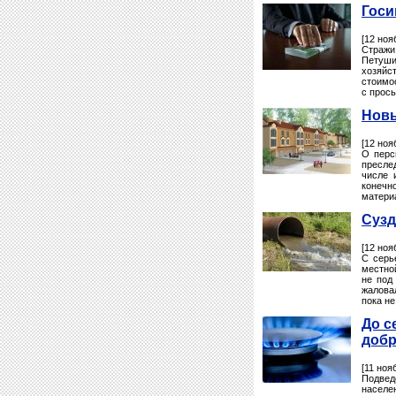
Госи
[12 ноя
Стражи
Петуши
хозяйс
стоимо
с прось
Новы
[12 ноя
О перс
преслед
числе 
конечн
матери
Сузд
[12 ноя
С серь
местно
не под
жалова
пока не
До с
добр
[11 ноя
Подвед
населе