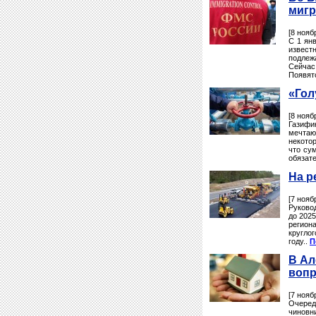
мигр
[8 нояб
С 1 ян
извест
подлеж
Сейчас
Появят
«Гол
[8 нояб
Газифи
мечтаю
некото
что су
обязате
На р
[7 нояб
Руково
до 2025
регион
кругло
году..
П
В Ал
вопр
[7 нояб
Очеред
чиновн