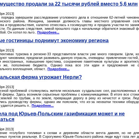
мущество продали за 22 тысячи рублей вместо 5,6 млн
бря 2013]
 порядка завершили расследование уголовного дела в отношении 62-летней чиновн
нского района. Женщина, занимая должность главы местного управления сель
тва и продовольствия, халатно отнеслась к госимуществу и продала участки по зани
сти. По данным следствия, зимой прошлого года к начальнице обратился знакомый 
бой. Он хотел по льго..
Подробнее...
е гостиницы поднимут экономику региона
бря 2013]
пективах туризма в регионе-33 представители власти уже много говорили. Цели, к
уют чиновники, предлагая развивать данную отрасль, очевидны: привлечение гостей,
и иностранных, повышение престижа, сохранение памятников культуры и архитект
о же, пополнение бюджета. Однако пока все эти идеи и предложения не о
ального воплощения, област..
Подробнее...
альская ферма угрожает Нерли?
бря 2013]
езной проблемой столкнулись жители нескольких суздальских сел, расположенных 
й фермы. Здесь возникли серьезные проблемы с коммуникациями. В итоге все стоки
 землей по трубам, а по земле, превращая дорогу в реку из нечистот и грязи. Лю
лись руководству фермы, однако им пояснили, что из-за нехватки техники оборуд
 удается решить п..
Подробнее...
ела под Юрьев-Польским газификация может и не
аться
бря 2013]
ение «голубого топлива» к селам и деревням области мечта давняя, но не дл
нных пунктов реальная. В Сорогужино Юрьев-Польского района люди ждут газа лет д