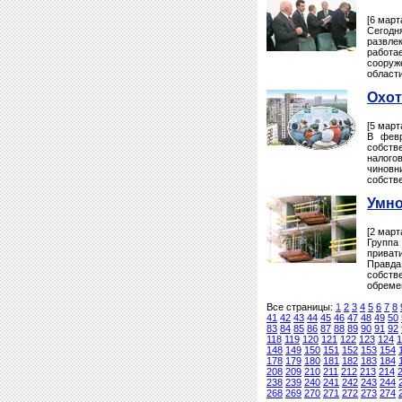
[6 март
Сегодн
развле
работа
сооруж
области
Охот
[5 март
В февр
собств
налогов
чиновн
собстве
Умно
[2 март
Группа
приват
Правда
собств
обреме
Все страницы:
1
2
3
4
5
6
7
8
41
42
43
44
45
46
47
48
49
50
83
84
85
86
87
88
89
90
91
92
118
119
120
121
122
123
124
1
148
149
150
151
152
153
154
178
179
180
181
182
183
184
208
209
210
211
212
213
214
238
239
240
241
242
243
244
268
269
270
271
272
273
274