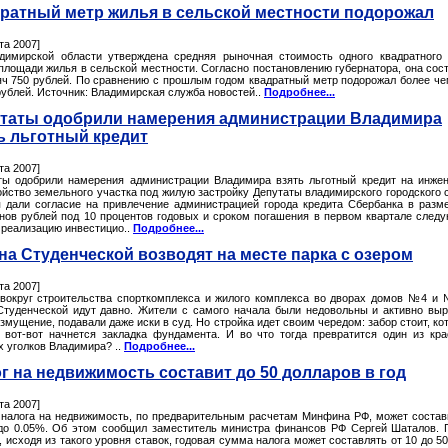
ратный метр жилья в сельской местности подорожал
та 2007]
димирской области утверждена средняя рыночная стоимость одного квадратного
площади жилья в сельской местности. Согласно постановлению губернатора, она сос
яч 750 рублей. По сравнению с прошлым годом квадратный метр подорожал более че
рублей. Источник: Владимирская служба новостей..
Подробнее...
таты одобрили намерения администрации Владимира
ь льготный кредит
та 2007]
ты одобрили намерения администрации Владимира взять льготный кредит на инже
ойство земельного участка под жилую застройку Депутаты владимирского городского 
я дали согласие на привлечение администрацией города кредита Сбербанка в разм
нов рублей под 10 процентов годовых и сроком погашения в первом квартале след
 реализацию инвестицио..
Подробнее...
на Студенческой возводят на месте парка с озером
та 2007]
вокруг строительства спорткомплекса и жилого комплекса во дворах домов №4 и
Студенческой идут давно. Жители с самого начала были недовольны и активно вы
змущение, подавали даже иски в суд. Но стройка идет своим чередом: забор стоит, ко
, вот-вот начнется закладка фундамента. И во что тогда превратится один из кр
х уголков Владимира? ..
Подробнее...
г на недвижимость составит до 50 долларов в год
та 2007]
 налога на недвижимость, по предварительным расчетам Минфина РФ, может состав
до 0.05%. Об этом сообщил заместитель министра финансов РФ Сергей Шаталов. 
 исходя из такого уровня ставок, годовая сумма налога может составлять от 10 до 50