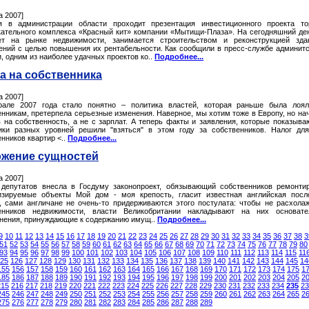
а 2007]
я в администрации области проходит презентация инвестиционного проекта то
кательного комплекса «Красный кит» компании «Мытищи-Плаза». На сегодняшний де
ет на рынке недвижимости, занимается строительством и реконструкцией зда
ений с целью повышения их рентабельности. Как сообщили в пресс-службе админит
, одним из наиболее удачных проектов ко..
Подробнее...
а на собственника
а 2007]
але 2007 года стало понятно – политика властей, которая раньше была лоял
енникам, претерпела серьезные изменения. Наверное, мы хотим тоже в Европу, но на
 на собственность, а не с зарплат. А теперь факты и заявления, которые показываю
ики разных уровней решили "взяться" в этом году за собственников. Налог дл
нников квартир <..
Подробнее...
жение сущностей
а 2007]
 депутатов внесла в Госдуму законопроект, обязывающий собственников ремонти
изируемые объекты Мой дом - моя крепость, гласит известная английская посл
, сами англичане не очень-то придерживаются этого постулата: чтобы не расхола
енников недвижимости, власти Великобритании накладывают на них основате
нения, принуждающие к содержанию имущ..
Подробнее...
9
10
11
12
13
14
15
16
17
18
19
20
21
22
23
24
25
26
27
28
29
30
31
32
33
34
35
36
37
38
3
51
52
53
54
55
56
57
58
59
60
61
62
63
64
65
66
67
68
69
70
71
72
73
74
75
76
77
78
79
80
93
94
95
96
97
98
99
100
101
102
103
104
105
106
107
108
109
110
111
112
113
114
115
11
25
126
127
128
129
130
131
132
133
134
135
136
137
138
139
140
141
142
143
144
145
14
155
156
157
158
159
160
161
162
163
164
165
166
167
168
169
170
171
172
173
174
175
1
185
186
187
188
189
190
191
192
193
194
195
196
197
198
199
200
201
202
203
204
205
2
215
216
217
218
219
220
221
222
223
224
225
226
227
228
229
230
231
232
233
234
235
23
245
246
247
248
249
250
251
252
253
254
255
256
257
258
259
260
261
262
263
264
265
2
275
276
277
278
279
280
281
282
283
284
285
286
287
288
289