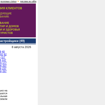
полезные статьи
реклама на сайте
застройщики (49)
8 августа 2026
9
40
81
82
6
117
6
147
76
177
06
207
6
237
66
267
ько на
ишатся
льная
 земли