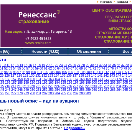
о проекте
контакты
 (66)
Новости (4332)
Объявления
Все 
сти
9
10
11
12
13
14
15
16
17
18
19
20
21
22
23
24
25
26
27
28
29
30
31
32
33
34
35
36
37
38
3
51
52
53
54
55
56
57
58
59
60
61
62
63
64
65
66
67
68
69
70
71
72
73
74
75
76
77
78
79
80
93
94
95
96
97
98
99
100
101
102
103
104
105
106
107
108
109
110
111
112
113
114
115
11
25
126
127
128
129
130
131
132
133
134
135
136
137
138
139
140
141
142
143
144
145
14
155
156
157
158
159
160
161
162
163
164
165
166
167
168
169
170
171
172
173
174
175
1
185
186
187
188
189
190
191
192
193
194
195
196
197
198
199
200
201
202
203
204
205
2
215
216
217
218
219
220
221
222
223
224
225
226
227
228
229
230
231
232
233
234
235
23
245
246
247
248
249
250
251
252
253
254
255
256
257
258
259
260
261
262
263
264
265
2
275
276
277
278
279
280
281
282
283
284
285
286
287
288
289
шь новый офис – иди на аукцион
та 2007]
лы обяжут местные власти распределять землю под коммерческое строительство тол
нах. В противном случае чиновники заплатят штраф, а "блатные" застройщики л
ов. Соответствующие поправки в Земельный кодекс подготовила Федера
нопольная служба РФ. Поправки в Земельный кодекс, ужесточающие распределение
оительство, могут быть приняты в этом г..
Подробнее...