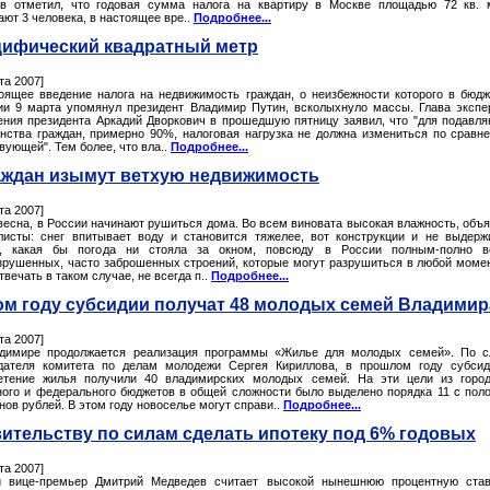
в отметил, что годовая сумма налога на квартиру в Москве площадью 72 кв. 
ют 3 человека, в настоящее вре..
Подробнее...
ифический квадратный метр
та 2007]
оящее введение налога на недвижимость граждан, о неизбежности которого в бюд
ии 9 марта упомянул президент Владимир Путин, всколыхнуло массы. Глава экспе
ения президента Аркадий Дворкович в прошедшую пятницу заявил, что "для подавл
нства граждан, примерно 90%, налоговая нагрузка не должна измениться по сравн
ующей". Тем более, что вла..
Подробнее...
аждан изымут ветхую недвижимость
та 2007]
 весна, в России начинают рушиться дома. Во всем виновата высокая влажность, объ
листы: снег впитывает воду и становится тяжелее, вот конструкции и не выдерж
, какая бы погода ни стояла за окном, повсюду в России полным-полно ве
зрушенных, часто заброшенных строений, которые могут разрушиться в любой момен
твечать в таком случае, не всегда п..
Подробнее...
ом году субсидии получат 48 молодых семей Владимир
та 2007]
димире продолжается реализация программы «Жилье для молодых семей». По с
дателя комитета по делам молодежи Сергея Кириллова, в прошлом году субси
етение жилья получили 40 владимирских молодых семей. На эти цели из город
ного и федерального бюджетов в общей сложности было выделено порядка 11 с пол
ов рублей. В этом году новоселье могут справи..
Подробнее...
ительству по силам сделать ипотеку под 6% годовых
та 2007]
 вице-премьер Дмитрий Медведев считает высокой нынешнюю процентную став