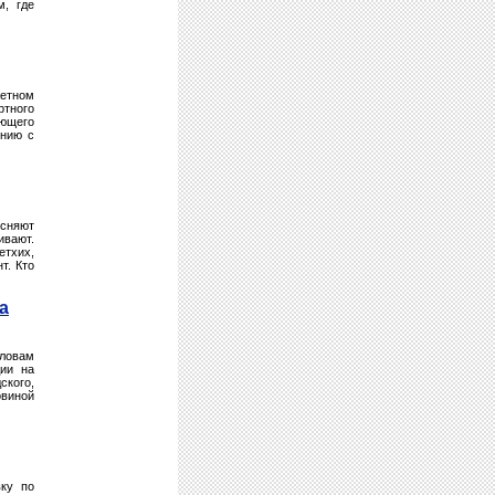
м, где
жетном
ртного
яющего
ению с
ясняют
ивают.
тхих,
т. Кто
а
ловам
дии на
ского,
овиной
ку по