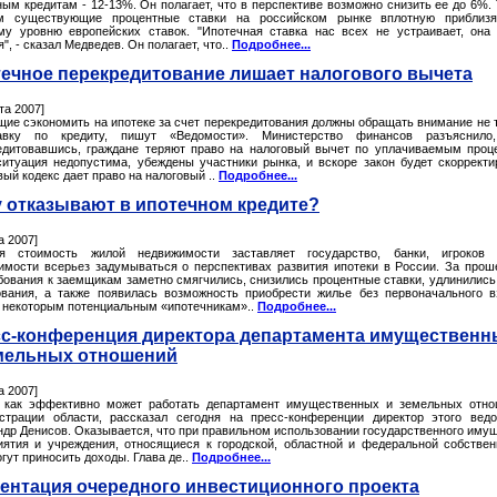
ным кредитам - 12-13%. Он полагает, что в перспективе возможно снизить ее до 6%.
м существующие процентные ставки на российском рынке вплотную приблизя
му уровню европейских ставок. "Ипотечная ставка нас всех не устраивает, она
", - сказал Медведев. Он полагает, что..
Подробнее...
ечное перекредитование лишает налогового вычета
та 2007]
ие сэкономить на ипотеке за счет перекредитования должны обращать внимание не 
авку по кредиту, пишут «Ведомости». Министерство финансов разъяснило,
едитовавшись, граждане теряют право на налоговый вычет по уплачиваемым проц
ситуация недопустима, убеждены участники рынка, и вскоре закон будет скорректи
ый кодекс дает право на налоговый ..
Подробнее...
 отказывают в ипотечном кредите?
а 2007]
я стоимость жилой недвижимости заставляет государство, банки, игроков 
имости всерьез задумываться о перспективах развития ипотеки в России. За про
ебования к заемщикам заметно смягчились, снизились процентные ставки, удлинились
ования, а также появилась возможность приобрести жилье без первоначального в
 некоторым потенциальным «ипотечникам»..
Подробнее...
с-конференция директора департамента имущественн
мельных отношений
а 2007]
 как эффективно может работать департамент имущественных и земельных отн
страции области, рассказал сегодня на пресс-конференции директор этого вед
ндр Денисов. Оказывается, что при правильном использовании государственного иму
иятия и учреждения, относящиеся к городской, областной и федеральной собствен
гут приносить доходы. Глава де..
Подробнее...
ентация очередного инвестиционного проекта