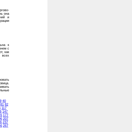
ргово-
нь она
ний и
срации
ьна к
чнем с
т, как
я всех
ровать
овица.
живать
льные
9
40
81
82
6
117
6
147
76
177
06
207
6
237
66
267