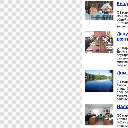
Квад
[23 мар
Во Вла
общей 
16 тыс
тысяч 
Депу
взят
[22 мар
Депута
обустр
сегодн
миллио
года на
Дом 
[21 мар
Споры 
улице 
свое во
копают
зелены
Нало
[20 мар
Ставка
0.01% 
словам,