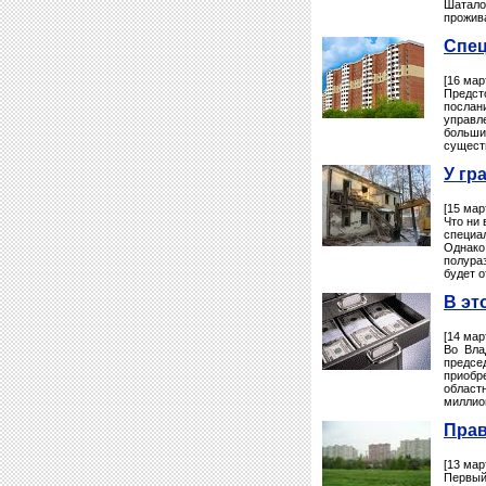
Шатало
прожива
Спец
[16 мар
Предст
послан
управл
больши
существ
У гр
[15 мар
Что ни
специа
Однако
полура
будет о
В эт
[14 мар
Во Вла
предсе
приобр
област
миллион
Прав
[13 мар
Первый