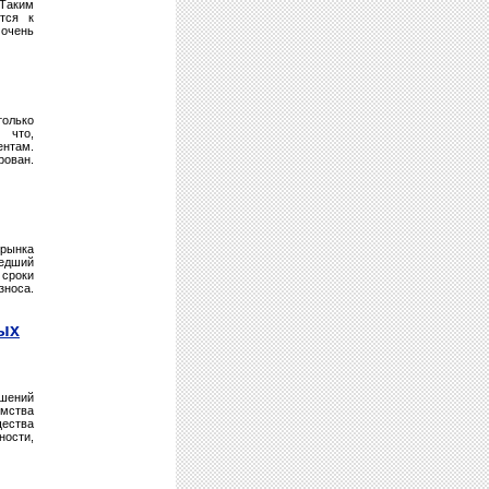
 Таким
тся к
 очень
только
 что,
ентам.
рован.
рынка
шедший
 сроки
зноса.
ых
ошений
омства
щества
ности,