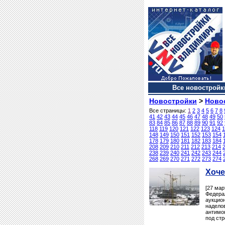
Все новостройки
Новостройки
>
Ново
Все страницы:
1
2
3
4
5
6
7
8
41
42
43
44
45
46
47
48
49
50
83
84
85
86
87
88
89
90
91
92
118
119
120
121
122
123
124
1
148
149
150
151
152
153
154
178
179
180
181
182
183
184
208
209
210
211
212
213
214
238
239
240
241
242
243
244
268
269
270
271
272
273
274
Хоче
[27 мар
Федера
аукцио
надел
антимо
под стр