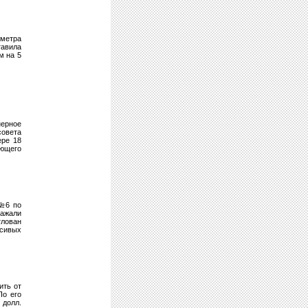
 метра
тавила
м на 5
нерное
совета
ере 18
ующего
 №6 по
ражали
тлован
асивых
ить от
По его
 долл.