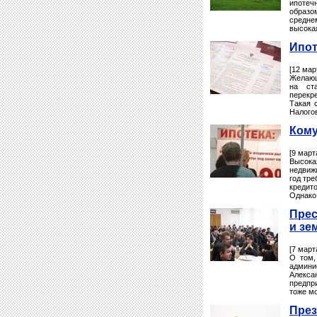
ипотеч
образо
средне
высокая
Ипот
[12 мар
Желающ
на ст
перекр
Такая 
Налогов
Кому
[9 март
Высока
недвиж
год тр
кредит
Однако
Прес
и зе
[7 март
О том,
админи
Алекса
предпр
тоже мо
През