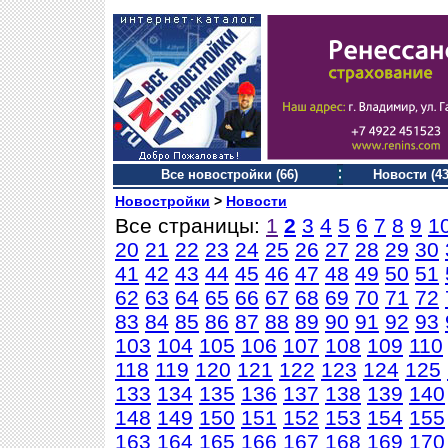
Все новостройки (66)
Новости (43
Новостройки
>
Новости
Все страницы:
1
2
3
4
5
6
7
8
9
1
20
21
22
23
24
25
26
27
28
29
30
41
42
43
44
45
46
47
48
49
50
51
62
63
64
65
66
67
68
69
70
71
72
83
84
85
86
87
88
89
90
91
92
93
103
104
105
106
107
108
109
110
118
119
120
121
122
123
124
125
133
134
135
136
137
138
139
140
148
149
150
151
152
153
154
155
163
164
165
166
167
168
169
170