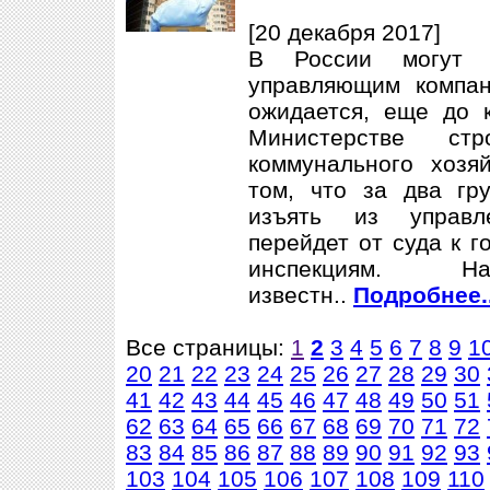
[20 декабря 2017]
В России могут у
управляющим компан
ожидается, еще до 
Министерстве ст
коммунального хозя
том, что за два г
изъять из управл
перейдет от суда к 
инспекциям.
известн..
Подробнее..
Все страницы:
1
2
3
4
5
6
7
8
9
1
20
21
22
23
24
25
26
27
28
29
30
41
42
43
44
45
46
47
48
49
50
51
62
63
64
65
66
67
68
69
70
71
72
83
84
85
86
87
88
89
90
91
92
93
103
104
105
106
107
108
109
110