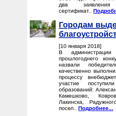
два заявлен
сертификат..
Подробн
Городам выде
благоустройс
[10 января 2018]
В администрации
прошлогоднего конк
назвали победите
качественно выполни
процессу внебюдже
участие поступи
образований: Алексан
Камешково, Ковров
Лакинска, Радужног
посел..
Подробнее...