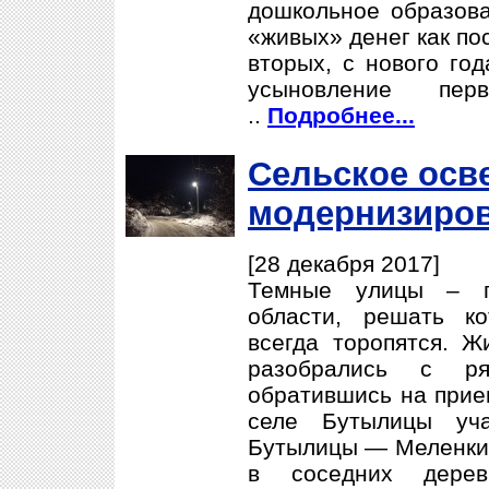
дошкольное образова
«живых» денег как по
вторых, с нового го
усыновление пер
..
Подробнее...
Сельское осв
модернизиро
[28 декабря 2017]
Темные улицы – п
области, решать к
всегда торопятся. Ж
разобрались с ря
обратившись на прием
селе Бутылицы уч
Бутылицы — Меленки»
в соседних дере