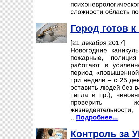
психоневрологическ
сложности область по
Город готов 
[21 декабря 2017]
Новогодние каникулы
пожарные, полици
работают в усиленн
период «повышенной
три недели – с 25 де
оставить людей без в
тепла и пр.), чинов
проверить ис
жизнедеятельнос
..
Подробнее...
Контроль за У