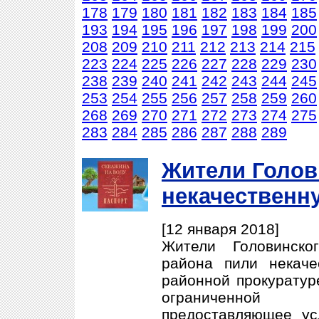
178
179
180
181
182
183
184
185
193
194
195
196
197
198
199
200
208
209
210
211
212
213
214
215
223
224
225
226
227
228
229
230
238
239
240
241
242
243
244
245
253
254
255
256
257
258
259
260
268
269
270
271
272
273
274
275
283
284
285
286
287
288
289
Жители Голов
некачественн
[12 января 2018]
Жители Головинско
района пили некаче
районной прокуратуре
ограниченной
предоставляющее ус