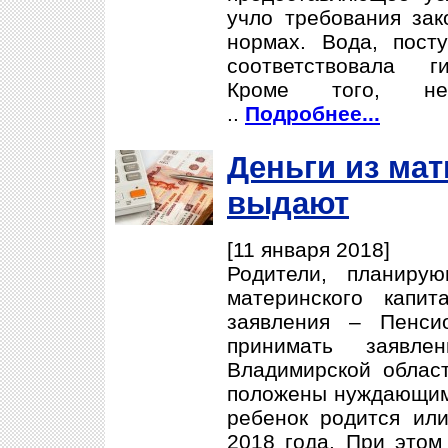
учло требования зак
нормах. Вода, пос
соответствовала г
Кроме того, не
..
Подробнее...
Деньги из мат
выдают
[11 января 2018]
Родители, планиру
материнского капит
заявления – Пенси
принимать заявл
Владимирской облас
положены нуждающимс
ребенок родится ил
2018 года. При это