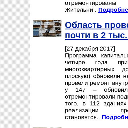
отремонтир
Жительни..
Подробнее
Область пров
почти в 2 тыс
[27 декабря 2017]
Программа капиталь
четыре года пр
многоквартирных д
плоскую) обновили н
провели ремонт внут
у 147 – обнови
отремонтировали подв
того, в 112 здания
реализации про
становятся..
Подробне