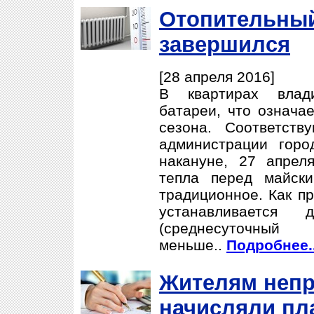
Отопительный
завершился
[28 апреля 2016]
В квартирах влад
батареи, что означа
сезона. Соответств
администрации гор
накануне, 27 апрел
тепла перед майск
традиционное. Как пр
устанавливается 
(среднесуточн
меньше..
Подробнее..
Жителям неп
начисляли пла