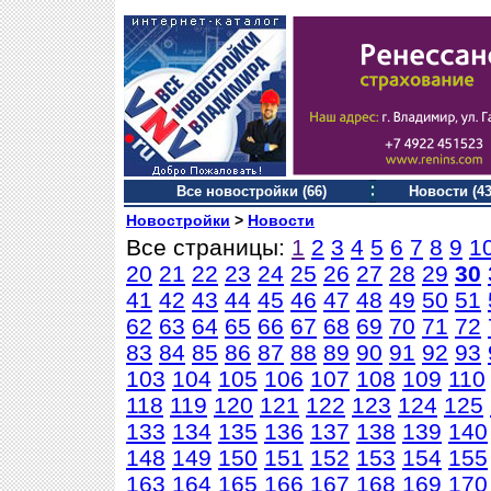
Все новостройки (66)
Новости (43
Новостройки
>
Новости
Все страницы:
1
2
3
4
5
6
7
8
9
1
20
21
22
23
24
25
26
27
28
29
30
41
42
43
44
45
46
47
48
49
50
51
62
63
64
65
66
67
68
69
70
71
72
83
84
85
86
87
88
89
90
91
92
93
103
104
105
106
107
108
109
110
118
119
120
121
122
123
124
125
133
134
135
136
137
138
139
140
148
149
150
151
152
153
154
155
163
164
165
166
167
168
169
170