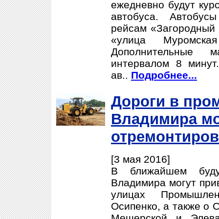
ежедневно будут кур
автобуса. Автобус
рейсам «Загородный 
«улица Муромска
Дополнительные 
интервалом 8 минут
ав..
Подробнее...
Дороги в про
Владимира мо
отремонтиров
[3 мая 2016]
В ближайшем буд
Владимира могут прив
улицах Промышл
Осипенко, а также о 
Мещерской и Элева