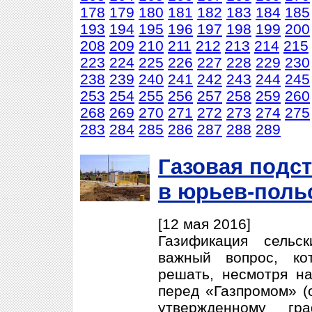
178
179
180
181
182
183
184
185
193
194
195
196
197
198
199
200
208
209
210
211
212
213
214
215
223
224
225
226
227
228
229
230
238
239
240
241
242
243
244
245
253
254
255
256
257
258
259
260
268
269
270
271
272
273
274
275
283
284
285
286
287
288
289
Газовая подс
в юрьев-поль
[12 мая 2016]
Газификация сельс
важный вопрос, ко
решать, несмотря н
перед «Газпромом» (
утвержденному гр