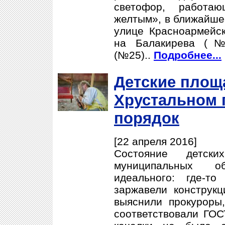
светофор, работа
желтым», в ближайшее
улице Красноармейс
на Балакирева (№
(№25)..
Подробнее...
Детские площа
Хрустальном 
порядок
[22 апреля 2016]
Состояние детск
муниципальных о
идеального: где-то
заржавели конструкц
выяснили прокуроры
соответствовали ГОС