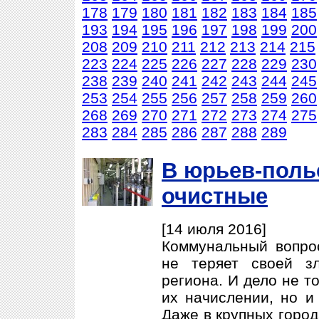
178
179
180
181
182
183
184
185
193
194
195
196
197
198
199
200
208
209
210
211
212
213
214
215
223
224
225
226
227
228
229
230
238
239
240
241
242
243
244
245
253
254
255
256
257
258
259
260
268
269
270
271
272
273
274
275
283
284
285
286
287
288
289
В юрьев-поль
очистные
[14 июля 2016]
Коммунальный вопро
не теряет своей з
региона. И дело не т
их начислении, но и
Даже в крупных город