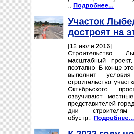
..
Подробнее...
Участок Лыбе
достроят на э
[12 июля 2016]
Строительство Л
масштабный проект,
поэтапно. В конце эт
выполнит услови
строительство участк
Октябрьского про
озвучивают местны
представителей гора
дни строителям
обустр..
Подробнее...
К 2022 году н