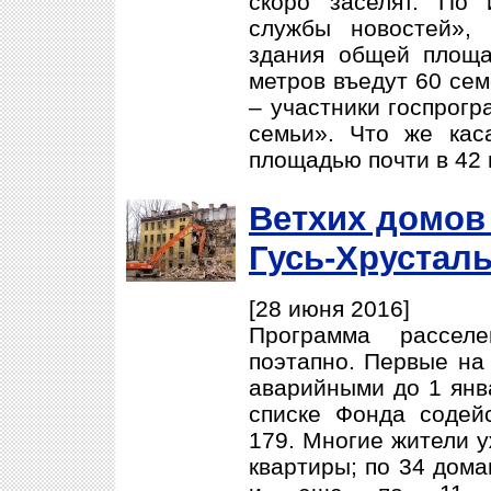
скоро заселят. По
службы новостей»,
здания общей площа
метров въедут 60 сем
– участники госпрог
семьи». Что же кас
площадью почти в 42 г
Ветхих домов
Гусь-Хрустал
[28 июня 2016]
Программа рассел
поэтапно. Первые на
аварийными до 1 янва
списке Фонда соде
179. Многие жители у
квартиры; по 34 дома