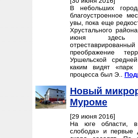
[30 июня 2016]
В небольших город
благоустроенное ме
увы, пока еще редкос
Хрустального района
июня здесь о
отреставрирован
преображение тер
Уршельской средне
каким видят «парк
процесса был Э..
Под
Новый микрор
Муроме
[29 июня 2016]
На юге области, в
слобода» и первые 