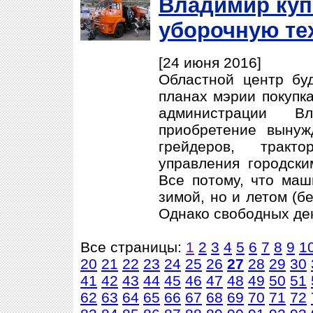
Владимир куп
уборочную те
[24 июня 2016]
Областной центр бу
планах мэрии покупка
администрации В
приобретение вынуж
грейдеров, тракто
управления городски
Все потому, что маш
зимой, но и летом (б
Однако свободных де
Все страницы:
1
2
3
4
5
6
7
8
9
1
20
21
22
23
24
25
26
27
28
29
30
41
42
43
44
45
46
47
48
49
50
51
62
63
64
65
66
67
68
69
70
71
72