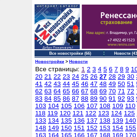
Все новостройки (66)
Новости (43
Новостройки
>
Новости
Все страницы:
1
2
3
4
5
6
7
8
9
1
20
21
22
23
24
25
26
27
28
29
30
41
42
43
44
45
46
47
48
49
50
51
62
63
64
65
66
67
68
69
70
71
72
83
84
85
86
87
88
89
90
91
92
93
103
104
105
106
107
108
109
110
118
119
120
121
122
123
124
125
133
134
135
136
137
138
139
140
148
149
150
151
152
153
154
155
163
164
165
166
167
168
169
170