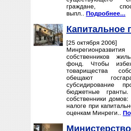
граждане, спо
выпл..
Подробнее...
Капитальное 
[25 октября 2006]
Минрегионразвития
собственников жил
фонд. Чтобы избеж
товарищества соб
обещают госга
субсидирование п
бюджетные гранты
собственники домов:
налоге при капитальн
оценкам Минреги..
По
Министерство