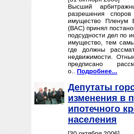
Высший арбитражн
разрешения споров
имущество Пленум 
(ВАС) принял постано
подсудности дел по и
имущество, тем самы
где должны рассма
недвижимости. Отны
предписано рас
о..
Подробнее...
Депутаты горс
изменения в 
ипотечного к
населения
[30 октября 2006]