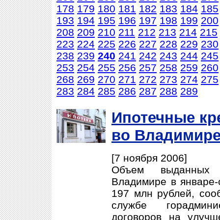
178
179
180
181
182
183
184
185
193
194
195
196
197
198
199
200
208
209
210
211
212
213
214
215
223
224
225
226
227
228
229
230
238
239
240
241
242
243
244
245
253
254
255
256
257
258
259
260
268
269
270
271
272
273
274
275
283
284
285
286
287
288
289
Ипотечные кр
во Владимир
[7 ноября 2006]
Объем выданных 
Владимире в январе-
197 млн рублей, соо
службе горадмин
договоров на улуч