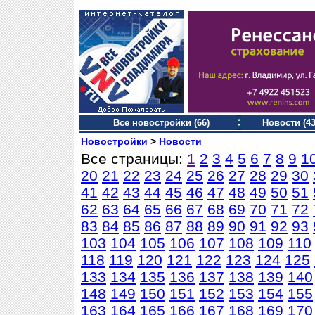
Все новостройки (66)
Новости (43
Новостройки
>
Новости
Все страницы:
1
2
3
4
5
6
7
8
9
1
20
21
22
23
24
25
26
27
28
29
30
41
42
43
44
45
46
47
48
49
50
51
62
63
64
65
66
67
68
69
70
71
72
83
84
85
86
87
88
89
90
91
92
93
103
104
105
106
107
108
109
110
118
119
120
121
122
123
124
125
133
134
135
136
137
138
139
140
148
149
150
151
152
153
154
155
163
164
165
166
167
168
169
170