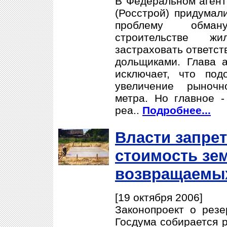
В Федеральном агент
(Росстрой) придумали
проблему обман
строительстве жи
застраховать ответст
дольщиками. Глава а
исключает, что по
увеличение рыночн
метра. Но главное -
реа..
Подробнее...
Власти запре
стоимость зе
возвращаемых
[19 октября 2006]
Законопроект о резе
Госдума собирается р