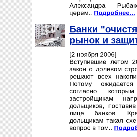
Александра Рыба
церем..
Подробнее...
Банки "очист
рынок и защи
[2 ноября 2006]
Вступившие летом 2
закон о долевом стр
решают всех накопи
Потому ожидается
согласно которым
застройщикам нап
дольщиков, постави
лице банков. Кр
дольщикам такая схе
вопрос в том..
Подроб