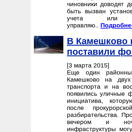
чиновники доводят д
быть вызван устано
учета или р
управляю..
Подробнее
В Камешково 
поставили фо
[3 марта 2015]
Еще один районны
Камешково на двух
транспорта и на во
появились уличные 
инициатива, котор
после прокурорск
разбирательства. Про
вечером и ноч
инфраструктуры могу