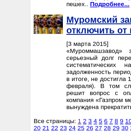
пешех..
Подробнее...
Муромский за
отключить от 
[3 марта 2015]
«Муроммашзавод» з
серьезный долг пере
систематических н
задолженность период
в итоге, не достигла 
февраля). В том сл
решит вопрос с оп
компания «Газпром м
вынуждена прекратит
Все страницы:
1
2
3
4
5
6
7
8
9
1
20
21
22
23
24
25
26
27
28
29
30