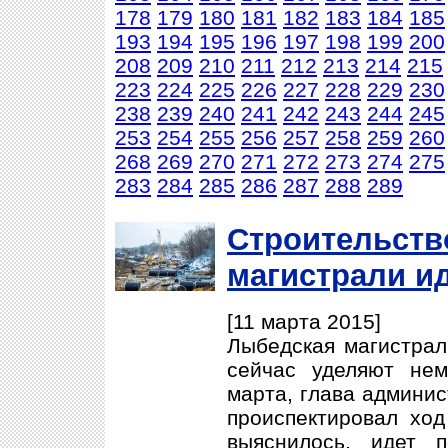
178
179
180
181
182
183
184
185
193
194
195
196
197
198
199
200
208
209
210
211
212
213
214
215
223
224
225
226
227
228
229
230
238
239
240
241
242
243
244
245
253
254
255
256
257
258
259
260
268
269
270
271
272
273
274
275
283
284
285
286
287
288
289
Строительств
магистрали и
[11 марта 2015]
Лыбедская магистрал
сейчас уделяют нем
марта, глава админи
происпектировал ход
выяснилось, идет 