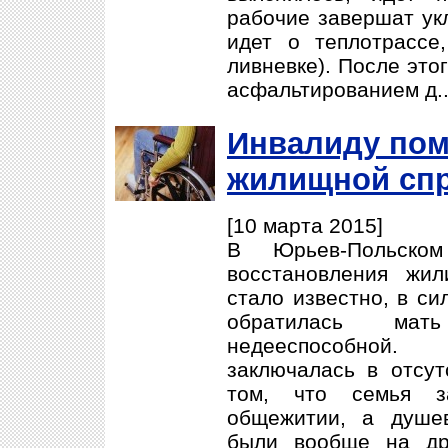
рабочие завершат ук
идет о теплотрассе,
ливневке). После это
асфальтированием д.
Инвалиду пом
жилищной сп
[10 марта 2015]
В Юрьев-Польском
восстановления жи
стало известно, в с
обратилась мат
недееспособной
заключалась в отсут
том, что семья з
общежитии, а душе
были вообще на др