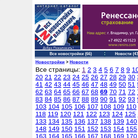
Все новостройки (66)
Новости (43
Новостройки
>
Новости
Все страницы:
1
2
3
4
5
6
7
8
9
1
20
21
22
23
24
25
26
27
28
29
30
41
42
43
44
45
46
47
48
49
50
51
62
63
64
65
66
67
68
69
70
71
72
83
84
85
86
87
88
89
90
91
92
93
103
104
105
106
107
108
109
110
118
119
120
121
122
123
124
125
133
134
135
136
137
138
139
140
148
149
150
151
152
153
154
155
163
164
165
166
167
168
169
170