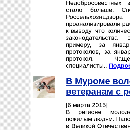
Недобросовестных 
стало больше. Сп
Россельхознадзора
проанализировали раб
к выводу, что количе
законодательства 
примеру, за янв
протоколов, за янв
протокол. Ча
специалисты..
Подроб
В Муроме вол
ветеранам с 
[6 марта 2015]
В регионе молоде
пожилым людям. Напо
в Великой Отечествен