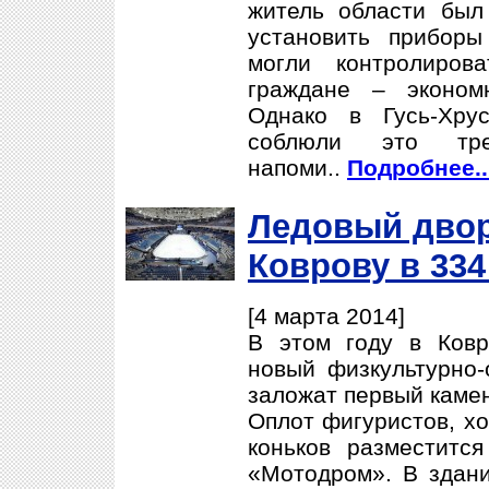
житель области был
установить приборы
могли контролиров
граждане – эконом
Однако в Гусь-Хру
соблюли это тре
напоми..
Подробнее..
Ледовый двор
Коврову в 334
[4 марта 2014]
В этом году в Ковр
новый физкультурно-
заложат первый камен
Оплот фигуристов, хо
коньков разместитс
«Мотодром». В здании