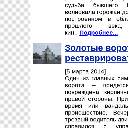
судьба бывшего Ц
волновала горожан до
построенном в обл
прошлого века,
кин..
Подробнее...
Золотые воро
реставрирова
[5 марта 2014]
Один из главных си
ворота – придетс
повреждена кирпич
правой стороны. При
время или вандалы
происшествие. Веч
трезвый водитель дви
справился с упр