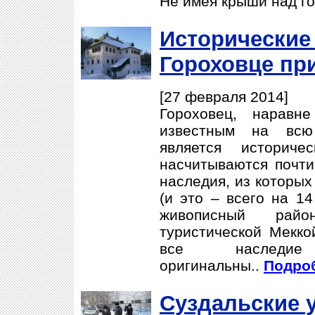
Не имея крыши над г
Исторические
Гороховце пр
[27 февраля 2014]
Гороховец, наравн
известным на всю
является историче
насчитываются почти
наследия, из которых
(и это – всего на 1
живописный рай
туристической Меккой
все наследие
оригинальны..
Подроб
Суздальские 