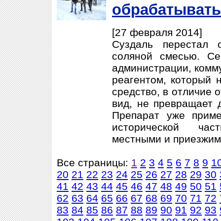
обрабатывать
[27 февраля 2014]
Суздаль перестал 
соляной смесью. Се
администрации, комм
реагентом, который 
средство, в отличие 
вид, не превращает 
Препарат уже прим
исторической час
местными и приезжими
Все страницы:
1
2
3
4
5
6
7
8
9
1
20
21
22
23
24
25
26
27
28
29
30
41
42
43
44
45
46
47
48
49
50
51
62
63
64
65
66
67
68
69
70
71
72
83
84
85
86
87
88
89
90
91
92
93