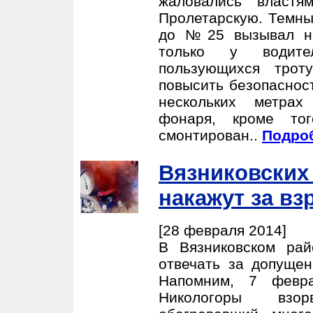
жаловались властя
Пролетарскую. Темны
до №25 вызывал не
только у водит
пользующихся трот
повысить безопасност
нескольких метрах
фонаря, кроме тог
смонтирован..
Подроб
Вязниковских
накажут за вз
[28 февраля 2014]
В Вязниковском ра
отвечать за допущен
Напомним, 7 февра
Никологоры взо