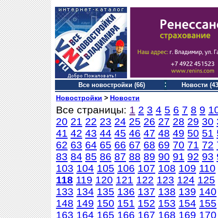
Все новостройки (66)
Новости (43
Новостройки
>
Новости
Все страницы:
1
2
3
4
5
6
7
8
9
1
20
21
22
23
24
25
26
27
28
29
30
41
42
43
44
45
46
47
48
49
50
51
62
63
64
65
66
67
68
69
70
71
72
83
84
85
86
87
88
89
90
91
92
93
103
104
105
106
107
108
109
110
118
119
120
121
122
123
124
125
133
134
135
136
137
138
139
140
148
149
150
151
152
153
154
155
163
164
165
166
167
168
169
170