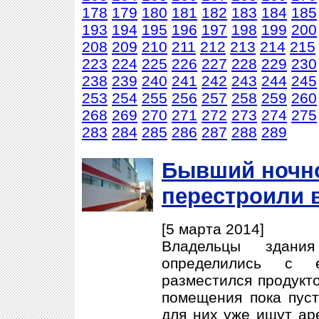
178
179
180
181
182
183
184
185
193
194
195
196
197
198
199
200
208
209
210
211
212
213
214
215
223
224
225
226
227
228
229
230
238
239
240
241
242
243
244
245
253
254
255
256
257
258
259
260
268
269
270
271
272
273
274
275
283
284
285
286
287
288
289
Бывший ночн
перестроили 
[5 марта 2014]
Владельцы здани
определились с е
разместился продукт
помещения пока пусту
для них уже ищут аре