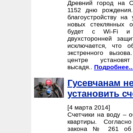
Древний город на О
1152 дню рождения
благоустройству на
новых стеклянных о
будет с Wi-Fi и
двухсторонней защ
исключается, что о
экстренного вызов
центре установ
высадя..
Подробнее..
Гусевчанам н
установить сч
[4 марта 2014]
Счетчики на воду – 
квартиры. Согласн
закона № 261 об э