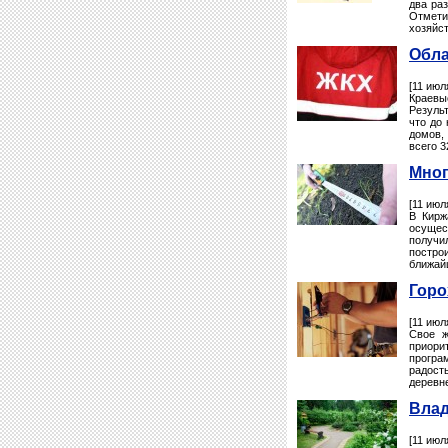
два ра
Отмет
хозяйс
Обла
[11 июл
Краевы
Резуль
что до
домов,
всего 3
Мног
[11 июл
В Кирж
осущес
получи
постро
ближайш
Горо
[11 июл
Свое ж
приори
програ
радост
деревн
Влад
[11 июл