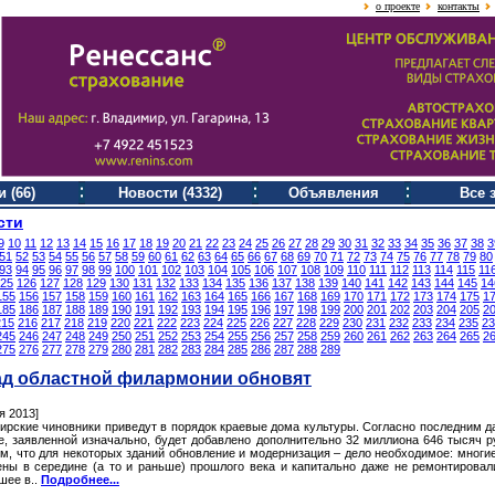
о проекте
контакты
 (66)
Новости (4332)
Объявления
Все 
сти
9
10
11
12
13
14
15
16
17
18
19
20
21
22
23
24
25
26
27
28
29
30
31
32
33
34
35
36
37
38
3
51
52
53
54
55
56
57
58
59
60
61
62
63
64
65
66
67
68
69
70
71
72
73
74
75
76
77
78
79
80
93
94
95
96
97
98
99
100
101
102
103
104
105
106
107
108
109
110
111
112
113
114
115
11
25
126
127
128
129
130
131
132
133
134
135
136
137
138
139
140
141
142
143
144
145
14
155
156
157
158
159
160
161
162
163
164
165
166
167
168
169
170
171
172
173
174
175
1
185
186
187
188
189
190
191
192
193
194
195
196
197
198
199
200
201
202
203
204
205
2
215
216
217
218
219
220
221
222
223
224
225
226
227
228
229
230
231
232
233
234
235
23
245
246
247
248
249
250
251
252
253
254
255
256
257
258
259
260
261
262
263
264
265
2
275
276
277
278
279
280
281
282
283
284
285
286
287
288
289
д областной филармонии обновят
я 2013]
ирские чиновники приведут в порядок краевые дома культуры. Согласно последним 
е, заявленной изначально, будет добавлено дополнительно 32 миллиона 646 тысяч р
м, что для некоторых зданий обновление и модернизация – дело необходимое: многи
ены в середине (а то и раньше) прошлого века и капитально даже не ремонтировал
шее в..
Подробнее...