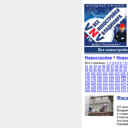
Все новостройки
Новостройки
>
Ново
Все страницы:
1
2
3
4
5
6
7
8
41
42
43
44
45
46
47
48
49
50
83
84
85
86
87
88
89
90
91
92
118
119
120
121
122
123
124
1
148
149
150
151
152
153
154
178
179
180
181
182
183
184
208
209
210
211
212
213
214
238
239
240
241
242
243
244
268
269
270
271
272
273
274
Фаса
[15 июл
Владим
к сумм
Отмети
постро
ближай