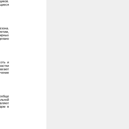
щиков.
щиеся
езона.
метим,
тирных
делано
хоть и
частки
лагают
ечение
ообще
альной
авляют
 дом в