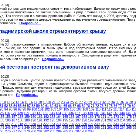
 2013]
рный вопрос для владимирских сирот – тема наболевшая. Далеко не сразу они стан
енниками положенных по закону помещений. В ряде случаев свои права люди отст
уд. Так произошло и в Александровском районе. Семь лет назад, в 2006, девочку-под
 из семьи и направили в детское учреждение до наступления совершеннолетия. При э
реплялась ..
Подробнее...
ладимирской школе отремонтируют крышу
 2013]
№38, расположенная в микрорайоне Доброе областного центра, нуждается в с
е. Точнее, не все здание, а лишь крыша над спортивным залом. Из-за сильных 
ли многочисленные протечки, негативно повлиявшие на состояние перекрытий. Да 
 которую уже не раз латали, пришла в негодность. Сотрудники и родители переживаю
ачалом или во время уче..
Подробнее...
й ресторан построят на декоративном валу
 2013]
у года в областном центре должно появиться еще одно развлекательно-питейное заве
 на улице Осьмова, рядом с супермаркетом бытовой техники, идут активные зе
. Правда, поначалу деятельность подрядчика вызвала волнения среди жителей Влад
е решили: будущий ресторан, из-за которого срезают склон, погубит древний Иван
нако спе..
Подробнее...
9
10
11
12
13
14
15
16
17
18
19
20
21
22
23
24
25
26
27
28
29
30
31
32
33
34
35
36
37
38
3
51
52
53
54
55
56
57
58
59
60
61
62
63
64
65
66
67
68
69
70
71
72
73
74
75
76
77
78
79
80
93
94
95
96
97
98
99
100
101
102
103
104
105
106
107
108
109
110
111
112
113
114
115
11
25
126
127
128
129
130
131
132
133
134
135
136
137
138
139
140
141
142
143
144
145
14
155
156
157
158
159
160
161
162
163
164
165
166
167
168
169
170
171
172
173
174
175
1
185
186
187
188
189
190
191
192
193
194
195
196
197
198
199
200
201
202
203
204
205
2
215
216
217
218
219
220
221
222
223
224
225
226
227
228
229
230
231
232
233
234
235
23
245
246
247
248
249
250
251
252
253
254
255
256
257
258
259
260
261
262
263
264
265
2
275
276
277
278
279
280
281
282
283
284
285
286
287
288
289