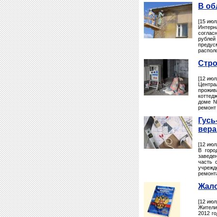
В об
[15 июл
Интерн
соглас
рублей
предус
распол
Стро
[12 июл
Центра
прожив
коттед
доме №
ремонт 
Гусь
вер
[12 июл
В горо
заведе
часть 
учрежд
ремонт
Жало
[12 июл
Жители
2012 г