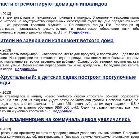
ласти отремонтируют дома для инвалидов
я 2013]
аты для инвалидов и пенсионеров приведут в порядок. В регионе утверждена прог
но которой на обустройство социальных учреждений будет пущено порядка 29 мил
 – из резервов краевого бюджета и Пенсионного фонда РФ. Реализация пр
матривает капитальную реконструкцию и техническое обновление пяти объе
оженных в разных районах области. В спи..
Подробнее...
ители не завершили капремонт ветхого дома
я 2013]
льная часть Владимира – излюбленное место для прогулок, и престижное – для посто
ания. На территории исторического ядра периодически появляются большие совре
жи, постепенно вытесняя деревенские избушки. Однако собственники нескольких ква
3 по улице Вознесенская переселения так и не дождались. Последний раз капит
в старо..
Подробнее...
-Хрустальный: в детских садах построят прогулочные
анды
я 2013]
де стеклоделов к началу нового учебного сезона строители обновят образоват
ния. На эти цели из бюджета уйдет почти 22 миллиона рублей. Согласно смете, б
средств достанется школам – 14 млн 429 тысяч руб., затем идут садики – 6,5 
ения дополнительного обучения (656 000 руб). Одни из самых крупных трат ка
а крыш и учебных корпусов в С..
Подробнее...
бы владимирцев на коммунальщиков увеличились
я 2013]
 региона по-прежнему не питают доверия к своим управляющим компаниям. По сравн
одом количество жалоб, поступающих в Государственную жилищную инспекцию, возр