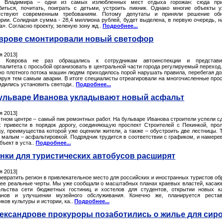
ы Владимира – одни из самых излюбленных мест отдыха горожан: сюда при
биться, почитать, поиграть с детьми, устроить пикник. Однако многие объекты 
тствуют современным требованиям. Потому депутаты и приняли решение обн
ории. Солидная сумма - 28,4 миллиона рублей, будет выделена, в первую очередь, н
». Согласно проекту, зеленую зону жд..
Подробнее...
врове смонтировали новый светофор
я 2013]
и Коврова не раз обращались к сотрудникам автоинспекции и представи
алитета с просьбой организовать в центральной части города регулируемый переход.
но плотного потока машин людям приходилось порой нарушать правила, перебегая до
ируя тем самым аварии. В итоге специалисты отреагировали на многочисленные про
ядились установить светоди..
Подробнее...
ульваре Иванова укладывают новый асфальт
я 2013]
стном центре – самый пик ремонтных работ. На бульваре Иванова строители успели с
: привести в порядок дорогу, соединяющую проспект Строителей с Пекинкой, про
ку, преимущества которой уже оценили жители, а также – обустроить две лестницы. 
а малым – асфальтировкой. Подрядчик трудится в соответствии с графиком, и намере
бъект в уста..
Подробнее...
нки для туристических автобусов расширят
я 2013]
евратить регион в привлекательное место для российских и иностранных туристов об
лее реальные черты. Мы уже сообщали о масштабных планах краевых властей, каса
ельства сети бюджетных гостиниц и хостелов для студентов, открытии новых 
анов и улучшении музейного обслуживания. Конечно же, планируется рестав
ков культуры и истории, ка..
Подробнее...
ександрове прокуроры позаботились о жилье для сир