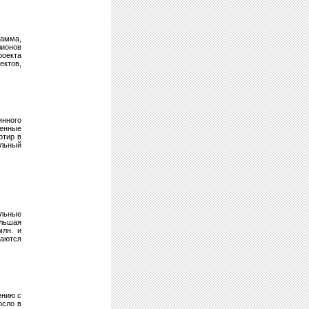
рамма,
лионов
оекта
ктов,
янного
менные
ртир в
альный
ельные
ольшая
млн. и
саются
ению с
осло в