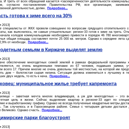
за. И треть от всех обращений касается «засекреченности» деятельности коммуналь
им, согласно постановлению Правительства РФ, все организации, занимаю
твенной деятельностью, должн..
Подробнее...
сть готова к зиме всего на 30%
я 2013]
е специалисты от ЖКХ провели совещание по вопросам грядущего отопительного с
таты, как выяснилось, не самые утешительные: регион-33 готов к зиме на треть. От
 начала холодов коммунальщикам необходимо привести в порядок 46 780 многоквар
 чья общая площадь составляет почти 25 000 кв. метров. Однако к середине лета с
2,9% от необходи..
Подробнее...
одетным семьям в Киржаче выделят землю
я 2013]
аче обеспечение многодетных семей землей в рамках федеральной программы 
твляется, но очень медленными темпами: из 67 человек, подавших заявки, у
ли всего 17. Причем многие не очень довольны той местностью, на которой им пред
ить дом – болотистая сырая низина. Ситуация должна измениться к лучшему в т
их двух недель, то есть к нача..
Подробнее...
ховец: муниципальное жилье требует капремонта
я 2013]
илище – заветная мечта многих владимирцев, а уж для многодетных – это в
тетная цель в жизни. Сейчас выделение квартир в регионе-33 идет по специ
мме и выработанному графику. Однако не всегда полученные квадратные метры дост
ь. Так случилось и в Гороховецком районе. Семье с четырьмя детьми достался
е Великово. Однако счасть..
Подробнее...
имирские парки благоустроят
я 2013]