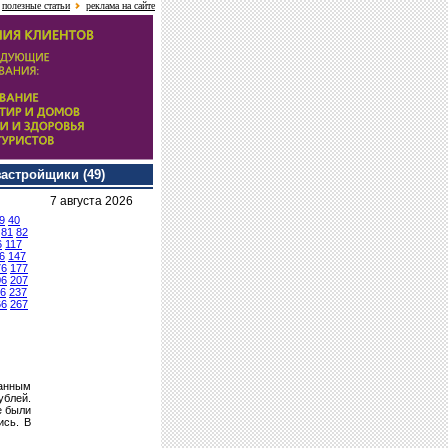
полезные статьи
реклама на сайте
застройщики (49)
7 августа 2026
9
40
81
82
6
117
6
147
76
177
06
207
6
237
66
267
данным
ублей.
е были
ись. В