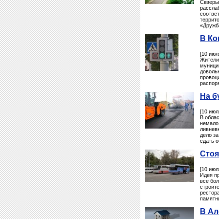
Сквер
рассла
соотве
террит
«Дружба
В Ко
[10 июл
Жител
муницип
доволь
провоц
распор
На б
[10 июл
В обла
немало
ливнев
дело з
сдать о
Стоя
[10 июл
Идея пр
все бо
строит
рестор
памятни
В Ал