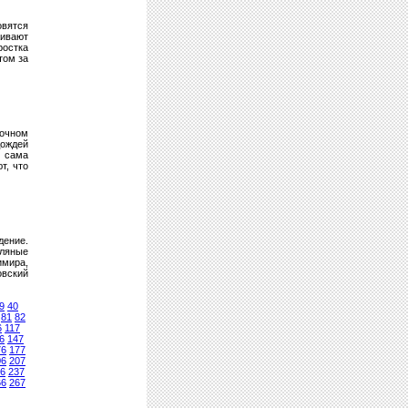
овятся
аивают
ростка
том за
рочном
дождей
и сама
т, что
дение.
мляные
имира,
овский
9
40
81
82
6
117
6
147
76
177
06
207
6
237
66
267