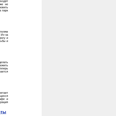
ходят
уже не
овить
а парк
телям
 Из-за
рогу и
сьбы и
делать
ложить
Теперь
вается
ретает
ющихся
кафе и
рация
оты