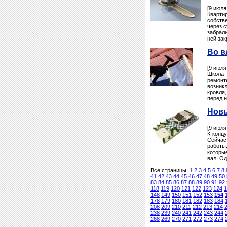
[9 июля
Кварти
собств
через с
забрали
ней зак
Во в
[9 июля
Школа 
ремонт
возник
кровля,
перед н
Новы
[9 июля
К конц
Сейчас
работы
которы
вал. Од
Все страницы:
1
2
3
4
5
6
7
8
41
42
43
44
45
46
47
48
49
50
83
84
85
86
87
88
89
90
91
92
118
119
120
121
122
123
124
1
148
149
150
151
152
153
154
178
179
180
181
182
183
184
208
209
210
211
212
213
214
238
239
240
241
242
243
244
268
269
270
271
272
273
274