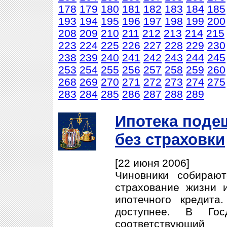
178
179
180
181
182
183
184
185
193
194
195
196
197
198
199
200
208
209
210
211
212
213
214
215
223
224
225
226
227
228
229
230
238
239
240
241
242
243
244
245
253
254
255
256
257
258
259
260
268
269
270
271
272
273
274
275
283
284
285
286
287
288
289
Ипотека поде
без страховки
[22 июня 2006]
Чиновники собирают
страхование жизни 
ипотечного кредита
доступнее. В Го
соответствующий