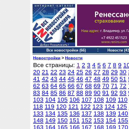
Все новостройки (66)
Новости (43
Новостройки
>
Новости
Все страницы:
1
2
3
4
5
6
7
8
9
1
20
21
22
23
24
25
26
27
28
29
30
41
42
43
44
45
46
47
48
49
50
51
62
63
64
65
66
67
68
69
70
71
72
83
84
85
86
87
88
89
90
91
92
93
103
104
105
106
107
108
109
110
118
119
120
121
122
123
124
125
133
134
135
136
137
138
139
140
148
149
150
151
152
153
154
155
163
164
165
166
167
168
169
170