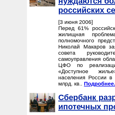
нуждаются бо
российских с
[3 июня 2006]
Перед 61% российск
жилищная проблем
полномочного предс
Николай Макаров за
совета руководи
самоуправления обла
ЦФО по реализаци
«Доступное жиль
населения России в 
млрд. кв..
Подробнее.
Сбербанк раз
ипотечных пр