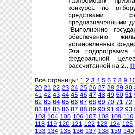
Газпромбанк призн
конкурса по отбо
средствами фе
предназначенными д
"Выполнение госуда
обеспечению жил
установленных федер
Эта подпрограмма 
федеральной целе
рассчитанной на 2..
П
Все страницы:
1
2
3
4
5
6
7
8
9
1
20
21
22
23
24
25
26
27
28
29
30
41
42
43
44
45
46
47
48
49
50
51
62
63
64
65
66
67
68
69
70
71
72
83
84
85
86
87
88
89
90
91
92
93
103
104
105
106
107
108
109
110
118
119
120
121
122
123
124
125
133
134
135
136
137
138
139
140