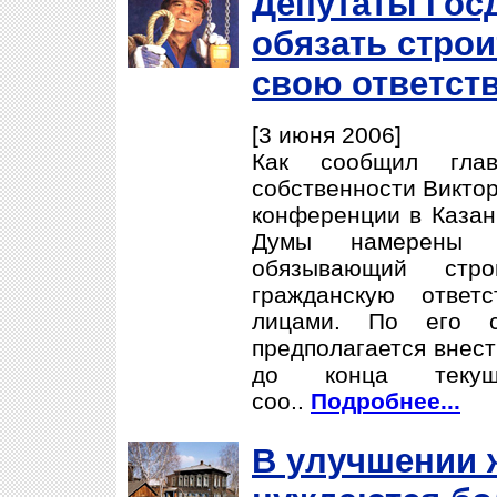
Депутаты Го
обязать строи
свою ответст
[3 июня 2006]
Как сообщил гла
собственности Виктор
конференции в Казан
Думы намерены по
обязывающий стро
гражданскую ответ
лицами. По его сл
предполагается внест
до конца теку
соо..
Подробнее...
В улучшении