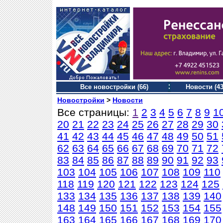
Все новостройки (66)
Новости (43
Новостройки
>
Новости
Все страницы:
1
2
3
4
5
6
7
8
9
1
20
21
22
23
24
25
26
27
28
29
30
41
42
43
44
45
46
47
48
49
50
51
62
63
64
65
66
67
68
69
70
71
72
83
84
85
86
87
88
89
90
91
92
93
103
104
105
106
107
108
109
110
118
119
120
121
122
123
124
125
133
134
135
136
137
138
139
140
148
149
150
151
152
153
154
155
163
164
165
166
167
168
169
170