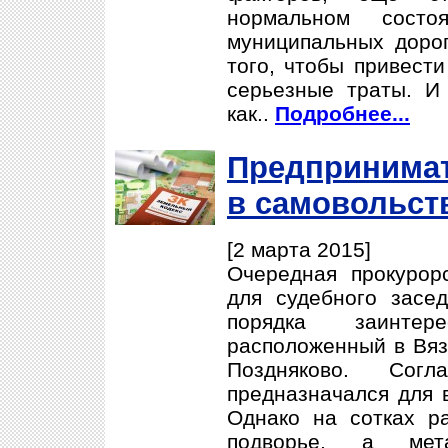
нормальном состо
муниципальных дорог
того, чтобы привести
серьезные траты. И 
как..
Подробнее...
Предпринима
в самовольст
[2 марта 2015]
Очередная прокурор
для судебного засе
порядка заинтер
расположенный в Вяз
Поздняково. Согл
предназначался для в
Однако на сотках р
подворье, а мет