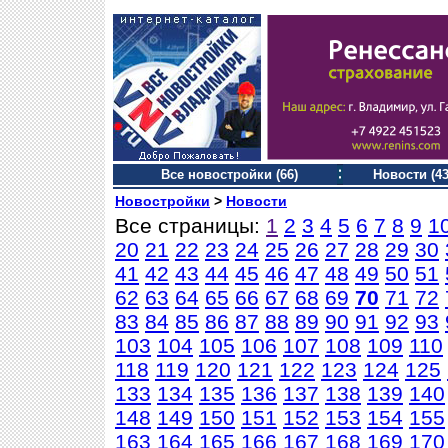
Все новостройки (66)
Новости (43
Новостройки
>
Новости
Все страницы:
1
2
3
4
5
6
7
8
9
1
20
21
22
23
24
25
26
27
28
29
30
41
42
43
44
45
46
47
48
49
50
51
62
63
64
65
66
67
68
69
70
71
72
83
84
85
86
87
88
89
90
91
92
93
103
104
105
106
107
108
109
110
118
119
120
121
122
123
124
125
133
134
135
136
137
138
139
140
148
149
150
151
152
153
154
155
163
164
165
166
167
168
169
170