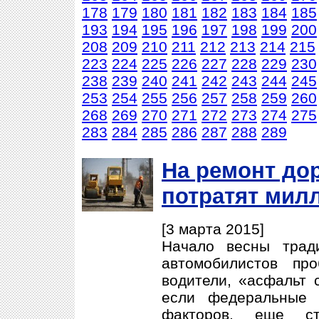
178
179
180
181
182
183
184
185
193
194
195
196
197
198
199
200
208
209
210
211
212
213
214
215
223
224
225
226
227
228
229
230
238
239
240
241
242
243
244
245
253
254
255
256
257
258
259
260
268
269
270
271
272
273
274
275
283
284
285
286
287
288
289
На ремонт до
потратят мил
[3 марта 2015]
Начало весны трад
автомобилистов пр
водители, «асфальт 
если федеральные 
факторов, еще ст