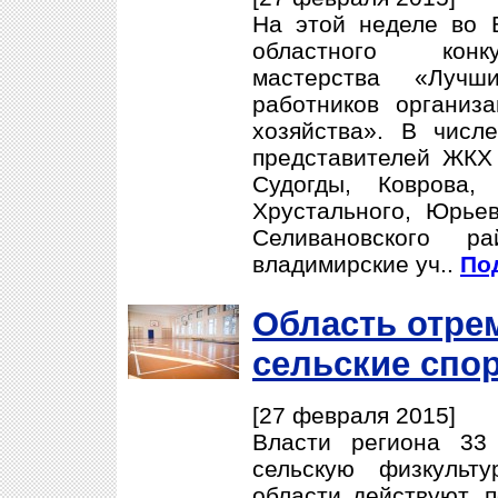
На этой неделе во 
областного конк
мастерства «Луч
работников организ
хозяйства». В числ
представителей ЖКХ 
Судогды, Коврова,
Хрустального, Юрьев
Селивановского 
владимирские уч..
Под
Область отре
сельские спо
[27 февраля 2015]
Власти региона 33
сельскую физкульт
области действуют, 