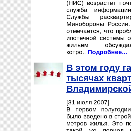
(НИС) возрастет поч
служба информаци
Службы раскварти
Минобороны России.
отмечается, что проб
ипотечной системы 
жильем обсужд
котро..
Подробнее...
В этом году г
тысячах квар
Владимирской
[31 июля 2007]
В первом полугоди
было введено в строй
метров жилья. Это п
такой же период 