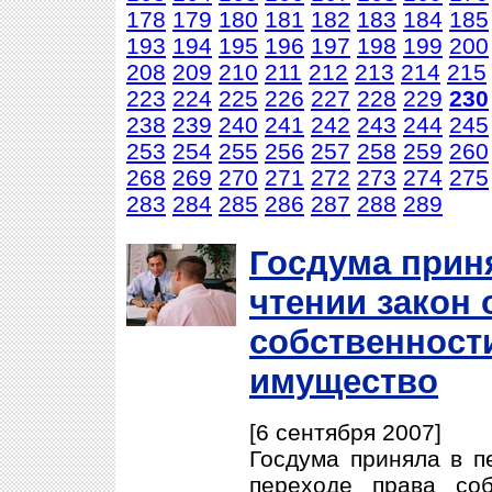
178
179
180
181
182
183
184
185
193
194
195
196
197
198
199
200
208
209
210
211
212
213
214
215
223
224
225
226
227
228
229
230
238
239
240
241
242
243
244
245
253
254
255
256
257
258
259
260
268
269
270
271
272
273
274
275
283
284
285
286
287
288
289
Госдума прин
чтении закон 
собственност
имущество
[6 сентября 2007]
Госдума приняла в п
переходе права со