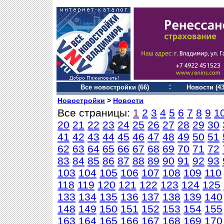
Все новостройки (66)
Новости (43
Новостройки
>
Новости
Все страницы:
1
2
3
4
5
6
7
8
9
1
20
21
22
23
24
25
26
27
28
29
30
41
42
43
44
45
46
47
48
49
50
51
62
63
64
65
66
67
68
69
70
71
72
83
84
85
86
87
88
89
90
91
92
93
103
104
105
106
107
108
109
110
118
119
120
121
122
123
124
125
133
134
135
136
137
138
139
140
148
149
150
151
152
153
154
155
163
164
165
166
167
168
169
170