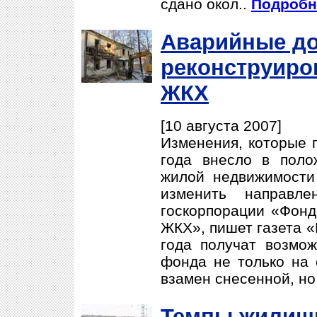
сдано окол..
Подробне
Аварийные до
реконструиро
ЖКХ
[10 августа 2007]
Изменения, которые п
года внесло в поло
жилой недвижимости
изменить направле
госкорпорации «Фон
ЖКХ», пишет газета «
года получат возмож
фонда не только на 
взамен снесенной, но 
Темпы жилищ