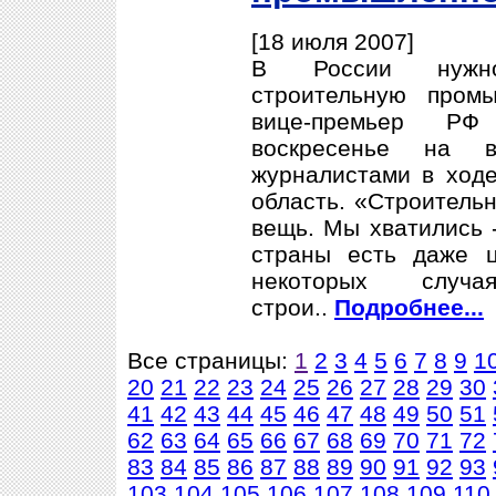
[18 июля 2007]
В России нужно
строительную пром
вице-премьер Р
воскресенье на в
журналистами в ходе
область. «Строитель
вещь. Мы хватились -
страны есть даже ц
некоторых случ
строи..
Подробнее...
Все страницы:
1
2
3
4
5
6
7
8
9
1
20
21
22
23
24
25
26
27
28
29
30
41
42
43
44
45
46
47
48
49
50
51
62
63
64
65
66
67
68
69
70
71
72
83
84
85
86
87
88
89
90
91
92
93
103
104
105
106
107
108
109
110