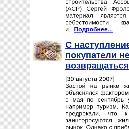
строительства Асс
(АСР) Сергей Фрол
материал являетс
себестоимости кв
и..
Подробнее...
С наступлени
покупатели н
возвращаться
[30 августа 2007]
Застой на рынке ж
объяснялся фактором 
с мая по сентябрь 
например туризм. Ка
предрекали, что к
заинтересуются жи
рынок. Однако с приб