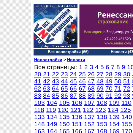
Все новостройки (66)
Новости (43
Новостройки
>
Новости
Все страницы:
1
2
3
4
5
6
7
8
9
1
20
21
22
23
24
25
26
27
28
29
30
41
42
43
44
45
46
47
48
49
50
51
62
63
64
65
66
67
68
69
70
71
72
83
84
85
86
87
88
89
90
91
92
93
103
104
105
106
107
108
109
110
118
119
120
121
122
123
124
125
133
134
135
136
137
138
139
140
148
149
150
151
152
153
154
155
163
164
165
166
167
168
169
170