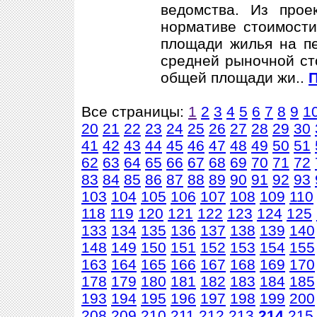
ведомства. Из прое
нормативе стоимости
площади жилья на пе
средней рыночной ст
общей площади жи..
П
Все страницы:
1
2
3
4
5
6
7
8
9
1
20
21
22
23
24
25
26
27
28
29
30
41
42
43
44
45
46
47
48
49
50
51
62
63
64
65
66
67
68
69
70
71
72
83
84
85
86
87
88
89
90
91
92
93
103
104
105
106
107
108
109
110
118
119
120
121
122
123
124
125
133
134
135
136
137
138
139
140
148
149
150
151
152
153
154
155
163
164
165
166
167
168
169
170
178
179
180
181
182
183
184
185
193
194
195
196
197
198
199
200
208
209
210
211
212
213
214
215