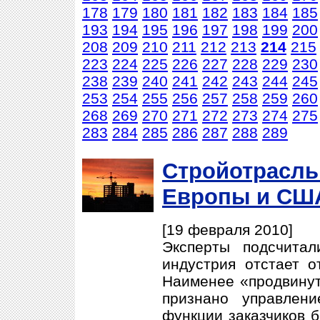
178
179
180
181
182
183
184
185
193
194
195
196
197
198
199
200
208
209
210
211
212
213
214
215
223
224
225
226
227
228
229
230
238
239
240
241
242
243
244
245
253
254
255
256
257
258
259
260
268
269
270
271
272
273
274
275
283
284
285
286
287
288
289
Стройотрасль 
Европы и США
[19 февраля 2010]
Эксперты подсчитал
индустрия отстает о
Наименее «продвинут
признано управлен
функции заказчиков 