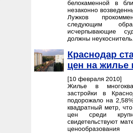
белокаменной в бл
незаконно возведенн
Лужков прокомме
следующим обра
исчерпывающие су
должны неукоснитель
Краснодар ст
цен на жилье 
[10 февраля 2010]
Жилье в многоква
застройки в Красн
подорожало на 2,58%
квадратный метр, чт
цен среди крупн
свидетельствуют мат
ценообразовани