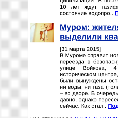
цивилизации. В посе
10 лет ждут газиф
состояние водопро..
П
Муром: жител
выделили ква
[31 марта 2015]
В Муроме справит нов
переезда в безопасн
улице Войкова, 
историческом центре
были вынуждены оста
ни воды, ни газа (тол
– во дворе. В очеред
давно, однако перес
сейчас. Как стал..
Под