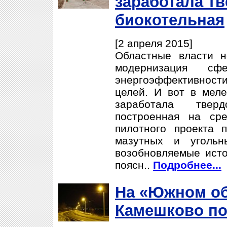
заработала т
биокотельная
[2 апреля 2015]
Областные власти н
модернизация с
энергоэффективнос
целей. И вот в меле
заработала твердо
построенная на ср
пилотного проекта 
мазутных и угольн
возобновляемые исто
поясн..
Подробнее...
На «Южном об
Камешково по