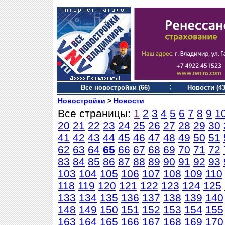
Все новостройки (66)
Новости (43
Новостройки
>
Новости
Все страницы:
1
2
3
4
5
6
7
8
9
1
20
21
22
23
24
25
26
27
28
29
30
41
42
43
44
45
46
47
48
49
50
51
62
63
64
65
66
67
68
69
70
71
72
83
84
85
86
87
88
89
90
91
92
93
103
104
105
106
107
108
109
110
118
119
120
121
122
123
124
125
133
134
135
136
137
138
139
140
148
149
150
151
152
153
154
155
163
164
165
166
167
168
169
170