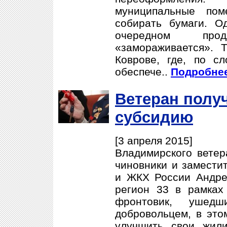
муниципальные пом
собирать бумаги. О
очередном про
«замораживается». 
Коврове, где, по с
обеспече..
Подробнее
Ветеран пол
субсидию
[3 апреля 2015]
Владимирского ветер
чиновники и замести
и ЖКХ России Андре
регион 33 в рамках 
фронтовик, уше
добровольцем, в это
улучшить свои жил