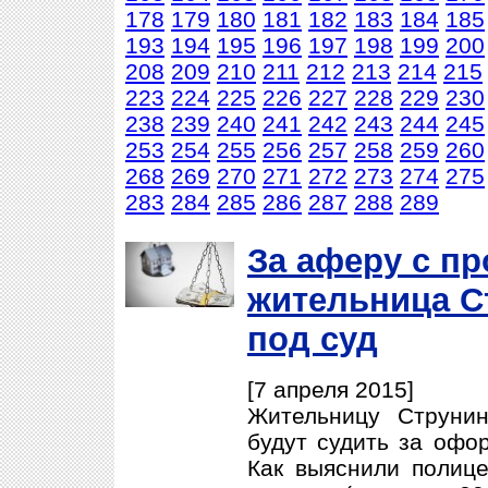
178
179
180
181
182
183
184
185
193
194
195
196
197
198
199
200
208
209
210
211
212
213
214
215
223
224
225
226
227
228
229
230
238
239
240
241
242
243
244
245
253
254
255
256
257
258
259
260
268
269
270
271
272
273
274
275
283
284
285
286
287
288
289
За аферу с п
жительница С
под суд
[7 апреля 2015]
Жительницу Струнин
будут судить за офо
Как выяснили полице