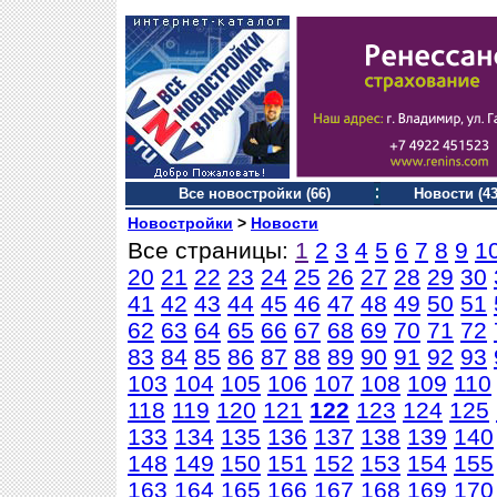
Все новостройки (66)
Новости (43
Новостройки
>
Новости
Все страницы:
1
2
3
4
5
6
7
8
9
1
20
21
22
23
24
25
26
27
28
29
30
41
42
43
44
45
46
47
48
49
50
51
62
63
64
65
66
67
68
69
70
71
72
83
84
85
86
87
88
89
90
91
92
93
103
104
105
106
107
108
109
110
118
119
120
121
122
123
124
125
133
134
135
136
137
138
139
140
148
149
150
151
152
153
154
155
163
164
165
166
167
168
169
170