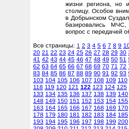
жизни региона, но и
столицу. Особое вни
в Добрынском Суздал
базировались МЧС,
вопрос с передачей о
Все страницы:
1
2
3
4
5
6
7
8
9
1
20
21
22
23
24
25
26
27
28
29
30
41
42
43
44
45
46
47
48
49
50
51
62
63
64
65
66
67
68
69
70
71
72
83
84
85
86
87
88
89
90
91
92
93
103
104
105
106
107
108
109
110
118
119
120
121
122
123
124
125
133
134
135
136
137
138
139
140
148
149
150
151
152
153
154
155
163
164
165
166
167
168
169
170
178
179
180
181
182
183
184
185
193
194
195
196
197
198
199
200
208
209
210
211
212
213
214
215