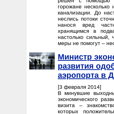
решен с помощью ф
горожане несколько 
канализации. До нас
неслись потоки сточ
нанося вред частн
хранящимся в подв
настолько сильный, 
меры не помогут – не
Министр экон
развития одо
аэропорта в 
[3 февраля 2014]
В минувшие выходны
экономического разв
визита – знакомств
которых положител