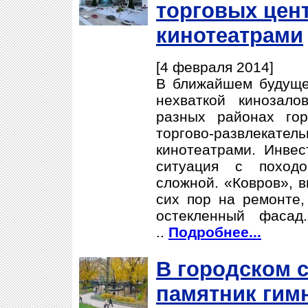
торговых цен
кинотеатрами
[4 февраля 2014]
В ближайшем будуще
нехваткой кинозал
разных районах го
торгово-развлек
кинотеатрами. Инве
ситуация с поход
сложной. «Ковров», в
сих пор на ремонте,
остекленный фасад
..
Подробнее...
В городском с
памятник гим