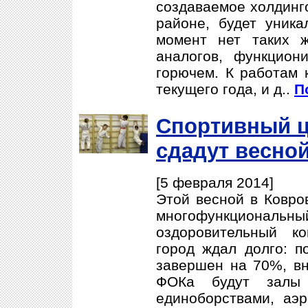
создаваемое холдин
районе, будет уник
момент нет таких ж
аналогов, функцион
горючем. К работам 
текущего года, и д..
П
Спортивный ц
сдадут весно
[5 февраля 2014]
Этой весной в Ковро
многофункциона
оздоровительный ко
город ждал долго: п
завершен на 70%, вн
ФОКа будут залы 
единоборствами, аэр