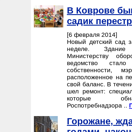
В Коврове б
садик перест
[6 февраля 2014]
Новый детский сад з
неделе. Здание
Министерству обор
ведомство стало
собственности, мэ
расположенное на пе
свой баланс. В течен
шел ремонт: специа
которые обна
Роспотребнадзора ..
Горожане, жд
годами, након