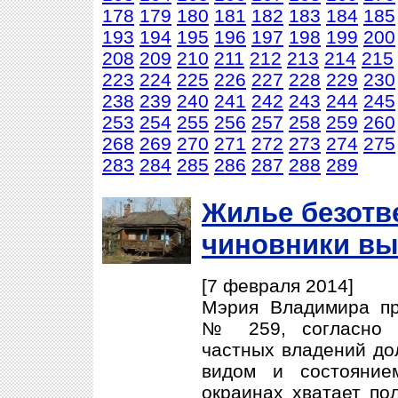
178
179
180
181
182
183
184
185
193
194
195
196
197
198
199
200
208
209
210
211
212
213
214
215
223
224
225
226
227
228
229
230
238
239
240
241
242
243
244
245
253
254
255
256
257
258
259
260
268
269
270
271
272
273
274
275
283
284
285
286
287
288
289
Жилье безотв
чиновники вы
[7 февраля 2014]
Мэрия Владимира пр
№ 259, согласно к
частных владений до
видом и состояние
окраинах хватает по