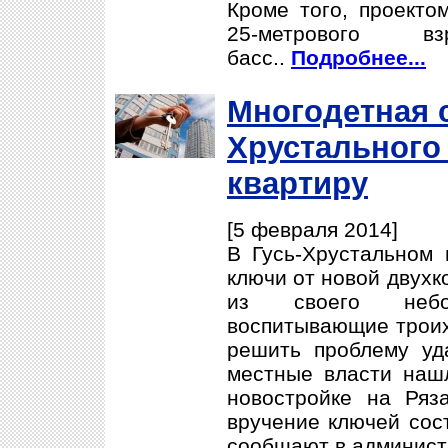
Кроме того, проекто
25-метрового в
басс..
Подробнее...
Многодетная с
Хрустального
квартиру
[5 февраля 2014]
В Гусь-Хрустальном 
ключи от новой двухк
из своего небо
воспитывающие троих
решить проблему уд
местные власти наш
новостройке на Ряз
вручение ключей сос
сообщают в админист