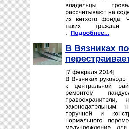
владельцы пров
рассчитывают на сод
из ветхого фонда. 
таких граждан 
..
Подробнее...
В Вязниках п
перестраивае
[7 февраля 2014]
В Вязниках руководст
к центральной рай
ремонтом панду
правоохранители, 
законодательным н
поручней и конст
нормального перем
медучреждение для