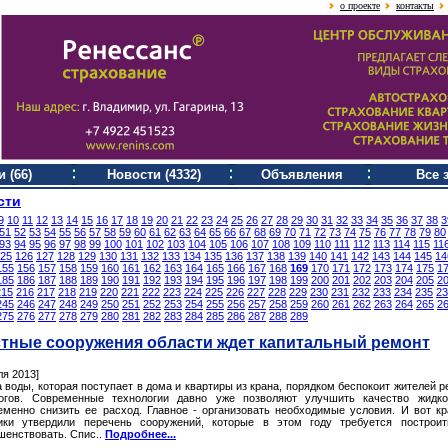
о проекте
контакты
 (66)
Новости (4332)
Объявления
Все 
сти
9
10
11
12
13
14
15
16
17
18
19
20
21
22
23
24
25
26
27
28
29
30
31
32
33
34
35
36
37
38
3
51
52
53
54
55
56
57
58
59
60
61
62
63
64
65
66
67
68
69
70
71
72
73
74
75
76
77
78
79
80
93
94
95
96
97
98
99
100
101
102
103
104
105
106
107
108
109
110
111
112
113
114
115
11
25
126
127
128
129
130
131
132
133
134
135
136
137
138
139
140
141
142
143
144
145
14
155
156
157
158
159
160
161
162
163
164
165
166
167
168
169
170
171
172
173
174
175
1
185
186
187
188
189
190
191
192
193
194
195
196
197
198
199
200
201
202
203
204
205
2
215
216
217
218
219
220
221
222
223
224
225
226
227
228
229
230
231
232
233
234
235
23
245
246
247
248
249
250
251
252
253
254
255
256
257
258
259
260
261
262
263
264
265
2
275
276
277
278
279
280
281
282
283
284
285
286
287
288
289
тные сооружения области ждет капитальный ремонт
ля 2013]
 воды, которая поступает в дома и квартиры из крана, порядком беспокоит жителей р
огов. Современные технологии давно уже позволяют улучшить качество жидко
еменно снизить ее расход. Главное - организовать необходимые условия. И вот к
ики утвердили перечень сооружений, которые в этом году требуется построи
шенствовать. Спис..
Подробнее...