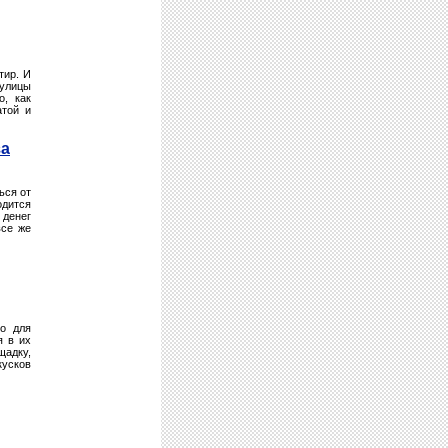
тир. И
 улицы
о, как
атой и
за
ься от
одится
 денег
все же
но для
я в их
щадку,
кусков