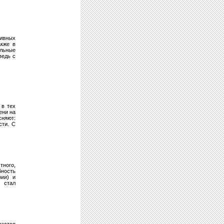
ивных
акже в
ольные
ведь с
 в тех
ени на
сняют:
сти. С
тного,
бность
рии) и
, стал