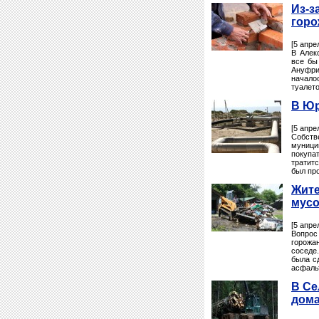
Из-з
горо
[5 апре
В Алек
все бы
Ануфри
начало
туалето
В Юр
[5 апре
Собств
муници
покупа
тратит
был про
Жите
мус
[5 апре
Вопрос
горожа
соседе
была с
асфальт
В Се
дом