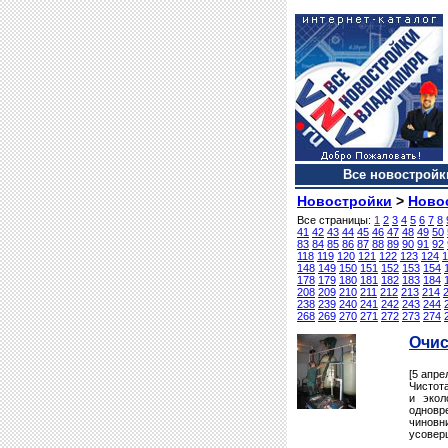
Все новостройки
Новостройки
>
Ново
Все страницы:
1
2
3
4
5
6
7
8
41
42
43
44
45
46
47
48
49
50
83
84
85
86
87
88
89
90
91
92
118
119
120
121
122
123
124
1
148
149
150
151
152
153
154
178
179
180
181
182
183
184
208
209
210
211
212
213
214
238
239
240
241
242
243
244
268
269
270
271
272
273
274
Очис
[5 апре
Чистота
и экол
одновр
чиновн
усовер