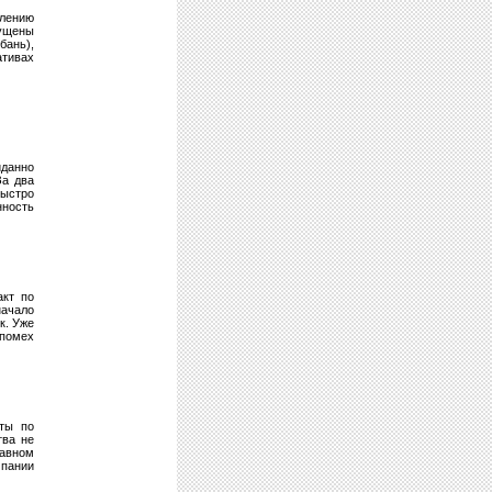
лению
мущены
бань),
ативах
иданно
За два
ыстро
нность
акт по
начало
к. Уже
 помех
иты по
тва не
равном
мпании