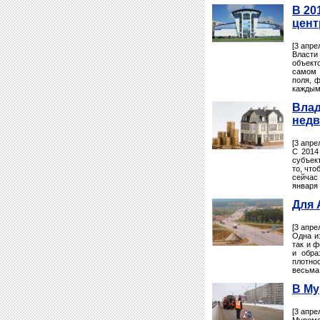
В 20
цент
[3 апре
Власти
объект
самом 
поля, 
каждым
Влад
нед
[3 апре
С 2014
субъект
то, что
сейчас
января
Для 
[3 апре
Одна и
так и ф
и обра
плотно
весьма
В Му
[3 апре