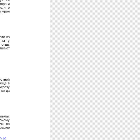
астся
дора и
о, что
й урон
оте из
 за ту
 отца,
ишают
естной
 еще в
угрозу
 когда
блемы.
почему
ли по
врацию
9
40