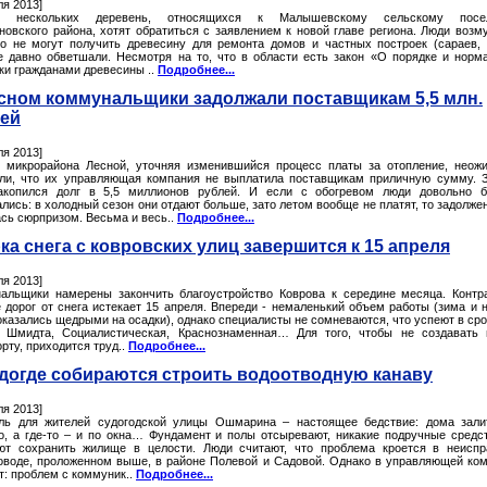
ля 2013]
и нескольких деревень, относящихся к Малышевскому сельскому посе
новского района, хотят обратиться с заявлением к новой главе региона. Люди воз
то не могут получить древесину для ремонта домов и частных построек (сараев, 
е давно обветшали. Несмотря на то, что в области есть закон «О порядке и норм
вки гражданами древесины ..
Подробнее...
сном коммунальщики задолжали поставщикам 5,5 млн.
ей
ля 2013]
 микрорайона Лесной, уточняя изменившийся процесс платы за отопление, неож
ли, что их управляющая компания не выплатила поставщикам приличную сумму. 
акопился долг в 5,5 миллионов рублей. И если с обогревом люди довольно б
лись: в холодный сезон они отдают больше, зато летом вообще не платят, то задолже
ась сюрпризом. Весьма и весь..
Подробнее...
ка снега с ковровских улиц завершится к 15 апреля
ля 2013]
альщики намерены закончить благоустройство Коврова к середине месяца. Контр
е дорог от снега истекает 15 апреля. Впереди - немаленький объем работы (зима и 
казались щедрыми на осадки), однако специалисты не сомневаются, что успеют в сро
 Шмидта, Социалистическая, Краснознаменная… Для того, чтобы не создавать
рту, приходится труд..
Подробнее...
догде собираются строить водоотводную канаву
ля 2013]
ль для жителей судогодской улицы Ошмарина – настоящее бедствие: дома зал
о, а где-то – и по окна… Фундамент и полы отсыревают, никакие подручные средс
ют сохранить жилище в целости. Люди считают, что проблема кроется в неисп
оводе, проложенном выше, в районе Полевой и Садовой. Однако в управляющей ко
т: проблем с коммуник..
Подробнее...