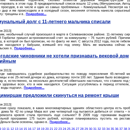
ские чиновники подчитали, сколько объектов дорожной инфраструктуры уд
нтировать в этом году. В предварительный список вошло 12 улиц (Мичуринская, Авто
 9 проездов, в их числе и один из самых проблемных – Коммунальный. Несмотря на т
е дыр и ям происходило и в холодный сезон, весенняя оттепель нанесла серьезны
у: трещины и в..
Подробнее...
унальный долг с 11-летнего мальчика списали
ля 2013]
им, необычный случай произошел в марте в Селивановском районе. 11-летнему сир
й Горбатки пришел астрономический счет за коммуналку – 76 тысяч рублей. Причем
у, в которой он был прописан, но по факту не жил. С августа 2012 года, после гибели
ик находился у бабушки, взявшей его под опеку. Мать же мальчика сейчас л
ьских п..
Подробнее...
годские чиновники не хотели признавать вековой дом
рийным
ля 2013]
где завершилось судебное разбирательство по поводу переселения 45-летней м
ицы и ее 25-летней дочери из дома, которому почти 100 лет. Здание было возведено
ду и, естественно, за несколько десятилетий обветшало настолько, что ставило под 
и здоровье всех, кто в нем находился. Ситуация усугублялась в период оттепели,
 воды подтапл..
Подробнее...
имирцам предложили скинуться на ремонт крыши
ля 2013]
ение сразу показало, в каких многоквартирных зданиях областного центра есть про
 дома № 42 по улице Мира вот уже четвертый год пытаются добиться от ответа – 
ремонта кровля стала протекать еще сильнее? В 2009 году горожанам выдели
льной программе 175 тысяч рублей, которые планировалось пустить на реста
Деньги были освоены, однако в..
Подробнее...
9
10
11
12
13
14
15
16
17
18
19
20
21
22
23
24
25
26
27
28
29
30
31
32
33
34
35
36
37
38
3