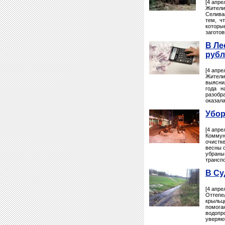
[4 апре
Жител
Селива
тем, ч
которы
загото
В Ле
рубл
[4 апре
Жители
выясни
года н
разобра
оказал
Убор
[4 апре
Коммун
очистк
весны о
убраны
транспо
В Су
[4 апре
Оттепе
крыльц
помога
водопр
уверяю