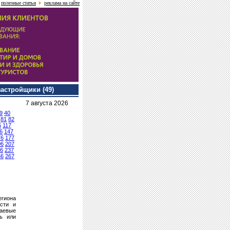
полезные статьи
реклама на сайте
застройщики (49)
7 августа 2026
9
40
81
82
6
117
6
147
76
177
06
207
6
237
66
267
егиона
сти и
раевые
ть или