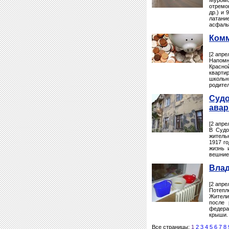
Муром
отремо
др.) и
латани
асфальт
Комм
[2 апре
Напомн
Красно
квартир
школьн
родител
Судо
ава
[2 апре
В Судо
жительн
1917 го
жизнь 
вешние
Влад
[2 апре
Потепл
Жители
после 
федера
крыши. 
Все страницы:
1
2
3
4
5
6
7
8