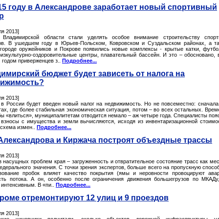
15 году в Александрове заработает новый спортивный
р
ля 2013]
 Владимирской области стали уделять особое внимание строительству спорт
ов. В ушедшем году в Юрьев-Польском, Ковровском и Суздальском районах, а т
городе оружейников и Покрове появились новые комплексы - крытые катки, футб
физкультурно-оздоровительные центры, плавательный бассейн. И это – обосновано, 
 годом приверженцев з..
Подробнее...
имирский бюджет будет зависеть от налога на
вижимость?
ля 2013]
 в России будет введен новый налог на недвижимость. Но не повсеместно: сначала
ах, где более стабильная экономическая ситуация, потом – во всех остальных. Врем
бы «влиться», муниципалитетам отводится немало – аж четыре года. Специалисты поя
 взносы с имущества и земли вычисляются, исходя из инвентаризационной стоимо
 схема измен..
Подробнее...
Александрова и Киржача построят объездные трассы
ля 2013]
з насущных проблем края – загруженность и отвратительное состояние трасс как мес
едерального значения. С точки зрения экспертов, больше всего на пропускную спосо
зование пробок влияет качество покрытия (ямы и неровности провоцируют ава
сть потока. А он, особенно после ограничения движения большегрузов по МКАДу
 интенсивным. В «пи..
Подробнее...
роме отремонтируют 12 улиц и 9 проездов
ля 2013]