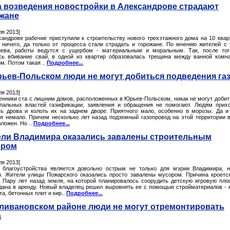
а возведения новостройки в Александрове страдают
жане
ля 2013]
сандрове рабочие приступили к строительству нового трехэтажного дома на 10 квар
 ничего, да только от процесса стали страдать и горожане. По мнению жителей с
ева, работы ведутся с ущербом - материальным и моральным. Так, после тог
сь вбивание свай, в одной из квартир образовалась трещина между ванной комн
м. Потом такая ..
Подробнее...
ьев-Польском люди не могут добиться подведения га
ля 2013]
енники ста с лишним домов, расположенных в Юрьев-Польском, никак не могут добит
пальных властей газификации, заявления и обращения не помогают. Людям прих
ть дрова и колоть их на заднем дворе. Приятного мало, особенно в морозы. Да и
ся немало. Причем несколько лет назад подземный газопровод на этой территории 
ложен. Но ..
Подробнее...
ли Владимира оказались завалены строительным
ором
ля 2013]
 благоустройства является довольно острым не только для мэрии Владимира, 
н. Жители улицы Пожарского оказались просто завалены мусором. Причина кроетс
. Пару лет назад земля, на которой планировалось соорудить детскую игровую пло
дана в аренду. Новый владелец решил выровнять ее с помощью стройматериалов - 
а, бетонных плит и кир..
Подробнее...
ливановском районе люди не могут отремонтировать
а