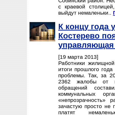
Собинский район. Нес
с краевой столицей
выйдут немаленьки..
К концу года 
Костерево по
управляющая
[19 марта 2013]
Работники жилищной
итоги прошлого года
проблемы. Так, за 2
2362 жалобы от г
обращений состави
коммунальных орг
«непрозрачность» р
зачастую просто не 
платят немален