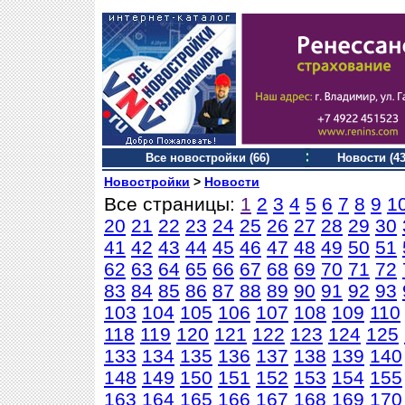
Все новостройки (66)
Новости (43
Новостройки
>
Новости
Все страницы:
1
2
3
4
5
6
7
8
9
1
20
21
22
23
24
25
26
27
28
29
30
41
42
43
44
45
46
47
48
49
50
51
62
63
64
65
66
67
68
69
70
71
72
83
84
85
86
87
88
89
90
91
92
93
103
104
105
106
107
108
109
110
118
119
120
121
122
123
124
125
133
134
135
136
137
138
139
140
148
149
150
151
152
153
154
155
163
164
165
166
167
168
169
170