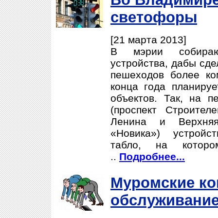
светофоры
[21 марта 2013]
В мэрии собираю
устройства, дабы сде
пешеходов более ко
конца года планируе
объектов. Так, на п
(проспект Строител
Ленина и Верхняя
«Новика») устройс
табло, на котор
..
Подробнее...
Муромские ко
обслуживани