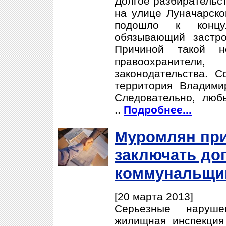
Долгое разбирательс
на улице Луначарско
подошло к концу
обязывающий застро
Причиной такой не
правоохраните
законодательства. С
территория Владими
Следовательно, люб
..
Подробнее...
Муромлян пр
заключать до
коммунальщи
[20 марта 2013]
Серьезные наруш
жилищная инспекция 