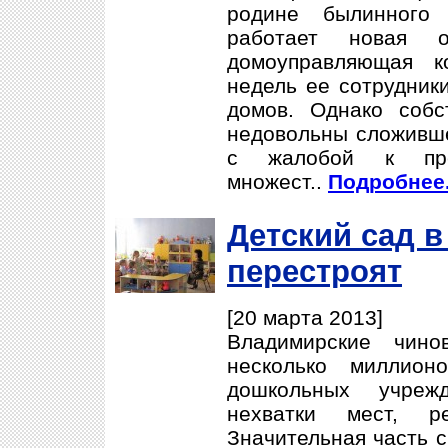
родине былинного
работает новая о
домоуправляющая к
недель ее сотрудник
домов. Однако собс
недовольны сложивше
с жалобой к пре
множест..
Подробнее.
Детский сад 
перестроят
[20 марта 2013]
Владимирские чино
несколько миллион
дошкольных учреж
нехватки мест, р
Значительная часть с