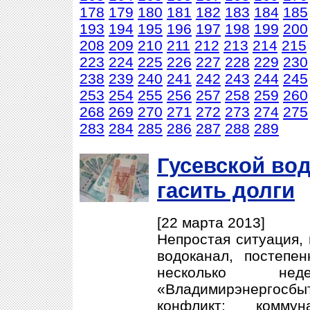
178
179
180
181
182
183
184
185
193
194
195
196
197
198
199
200
208
209
210
211
212
213
214
215
223
224
225
226
227
228
229
230
238
239
240
241
242
243
244
245
253
254
255
256
257
258
259
260
268
269
270
271
272
273
274
275
283
284
285
286
287
288
289
Гусевской во
гасить долги
[22 марта 2013]
Непростая ситуация, 
водоканал, постепе
несколько н
«Владимирэнергосбы
конфликт: комму