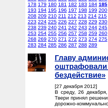
178
179
180
181
182
183
184
185
193
194
195
196
197
198
199
200
208
209
210
211
212
213
214
215
223
224
225
226
227
228
229
230
238
239
240
241
242
243
244
245
253
254
255
256
257
258
259
260
268
269
270
271
272
273
274
275
283
284
285
286
287
288
289
Главу админи
оштрафовали 
бездействие»
[27 декабря 2012]
В среду, 26 декабря
Твери принял решение
дорожно-коммунальн