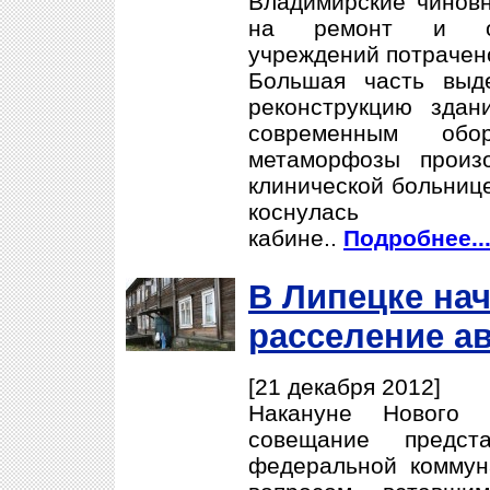
Владимирские чиновн
на ремонт и обу
учреждений потрачен
Большая часть выд
реконструкцию зда
современным обо
метаморфозы произ
клинической больниц
коснулась с
кабине..
Подробнее..
В Липецке на
расселение а
[21 декабря 2012]
Накануне Нового
совещание предст
федеральной коммун