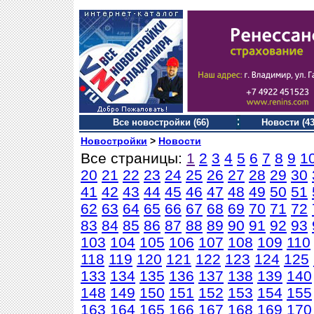
Все новостройки (66)
Новости (43
Новостройки
>
Новости
Все страницы:
1
2
3
4
5
6
7
8
9
1
20
21
22
23
24
25
26
27
28
29
30
41
42
43
44
45
46
47
48
49
50
51
62
63
64
65
66
67
68
69
70
71
72
83
84
85
86
87
88
89
90
91
92
93
103
104
105
106
107
108
109
110
118
119
120
121
122
123
124
125
133
134
135
136
137
138
139
140
148
149
150
151
152
153
154
155
163
164
165
166
167
168
169
170