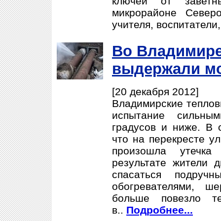
ключей от заветн
микрорайоне Север
учителя, воспитатели,
Во Владимире
выдержали м
[20 декабря 2012]
Владимирские теплов
испытание сильны
градусов и ниже. В 
что на перекресте у
произошла утечка
результате жители 
спасаться подручн
обогревателями, ш
больше повезло т
в..
Подробнее...