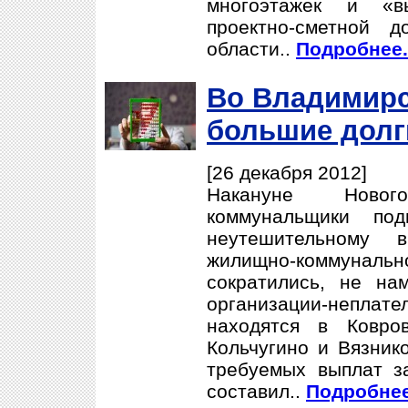
многоэтажек и «в
проектно-сметной д
области..
Подробнее.
Во Владимирс
большие долг
[26 декабря 2012]
Накануне Новог
коммунальщики по
неутешительному 
жилищно-коммунально
сократились, не на
организации-неп
находятся в Ковров
Кольчугино и Вязник
требуемых выплат за
составил..
Подробнее