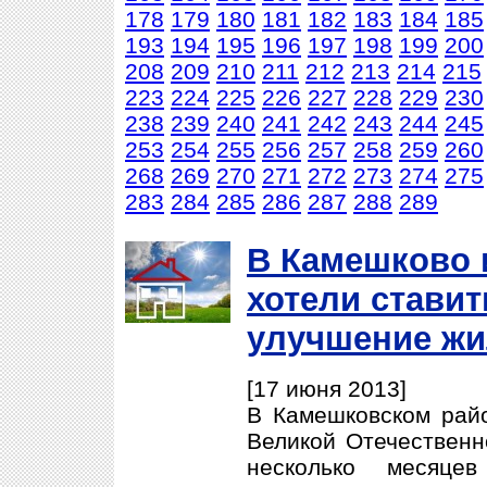
178
179
180
181
182
183
184
185
193
194
195
196
197
198
199
200
208
209
210
211
212
213
214
215
223
224
225
226
227
228
229
230
238
239
240
241
242
243
244
245
253
254
255
256
257
258
259
260
268
269
270
271
272
273
274
275
283
284
285
286
287
288
289
В Камешково 
хотели ставит
улучшение ж
[17 июня 2013]
В Камешковском райо
Великой Отечественн
несколько месяце