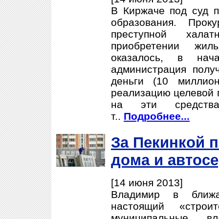
В Киржаче под суд п
образования. Прок
преступной халат
приобретении жил
оказалось, в нач
администрация полу
деньги (10 миллио
реализацию целевой 
на эти средства
т..
Подробнее...
За Пекинкой 
дома и автос
[14 июня 2013]
Владимир в ближ
настоящий «строи
муниципальные в