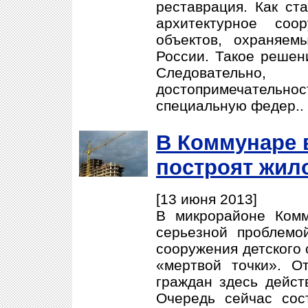
реставрация. Как ст
архитектурное соо
объектов, охраняем
России. Такое решен
Следователь
достопримечатель
специальную федер..
В Коммунаре 
построят жил
[13 июня 2013]
В микрорайоне Комм
серьезной проблемо
сооружения детского 
«мертвой точки». О
граждан здесь дейст
Очередь сейчас сос