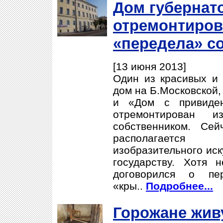
Дом губернато
отремонтирова
«передела» с
[13 июня 2013]
Один из красивых и 
дом на Б.Московской,
и «Дом с привиде
отремонтирован и
собственником. Се
располагаетс
изобразительного иск
государству. Хотя 
договорился о пе
«кры..
Подробнее...
Горожане жив