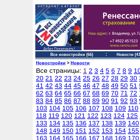
Все новостройки (66)
Новости (43
Новостройки
>
Новости
Все страницы:
1
2
3
4
5
6
7
8
9
1
20
21
22
23
24
25
26
27
28
29
30
41
42
43
44
45
46
47
48
49
50
51
62
63
64
65
66
67
68
69
70
71
72
83
84
85
86
87
88
89
90
91
92
93
103
104
105
106
107
108
109
110
118
119
120
121
122
123
124
125
133
134
135
136
137
138
139
140
148
149
150
151
152
153
154
155
163
164
165
166
167
168
169
170