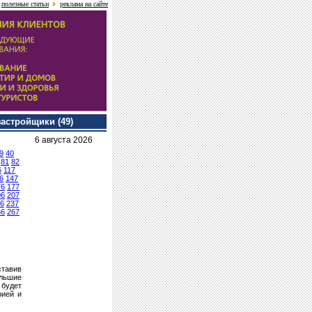
полезные статьи
реклама на сайте
застройщики (49)
6 августа 2026
9
40
81
82
6
117
6
147
76
177
06
207
6
237
66
267
ставив
ольшие
 будет
рией и