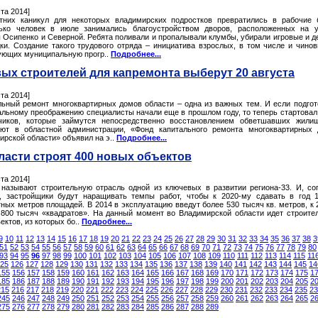
ста 2014]
тних каникул для некоторых владимирских подростков превратились в рабочие 
ько человек в июле занимались благоустройством дворов, расположенных на 
 Осипенко и Северной. Ребята поливали и пропалывали клумбы, убирали игровые и д
ки. Создание такого трудового отряда – инициатива взрослых, в том числе и чинов
ующих муниципальную прогр..
Подробнее...
ых строителей для капремонта выберут 20 августа
ста 2014]
льный ремонт многоквартирных домов области – одна из важных тем. И если подгот
альному преображению специалисты начали еще в прошлом году, то теперь стартовал
чиков, которые займутся непосредственно восстановлением обветшавших жили
ют в областной администрации, «Фонд капитального ремонта многоквартирных
ирской области» объявил на э..
Подробнее...
ласти строят 400 новых объектов
ста 2014]
 называют строительную отрасль одной из ключевых в развитии региона-33. И, со
, застройщики будут наращивать темпы работ, чтобы к 2020-му сдавать в год 
ных метров площадей. В 2014 в эксплуатацию введут более 530 тысяч кв. метров, к 
800 тысяч «квадратов». На данный момент во Владимирской области идет строите
ектов, из которых бо..
Подробнее...
9
10
11
12
13
14
15
16
17
18
19
20
21
22
23
24
25
26
27
28
29
30
31
32
33
34
35
36
37
38
3
51
52
53
54
55
56
57
58
59
60
61
62
63
64
65
66
67
68
69
70
71
72
73
74
75
76
77
78
79
80
93
94
95
96
97
98
99
100
101
102
103
104
105
106
107
108
109
110
111
112
113
114
115
11
25
126
127
128
129
130
131
132
133
134
135
136
137
138
139
140
141
142
143
144
145
14
155
156
157
158
159
160
161
162
163
164
165
166
167
168
169
170
171
172
173
174
175
1
185
186
187
188
189
190
191
192
193
194
195
196
197
198
199
200
201
202
203
204
205
2
215
216
217
218
219
220
221
222
223
224
225
226
227
228
229
230
231
232
233
234
235
23
245
246
247
248
249
250
251
252
253
254
255
256
257
258
259
260
261
262
263
264
265
2
275
276
277
278
279
280
281
282
283
284
285
286
287
288
289