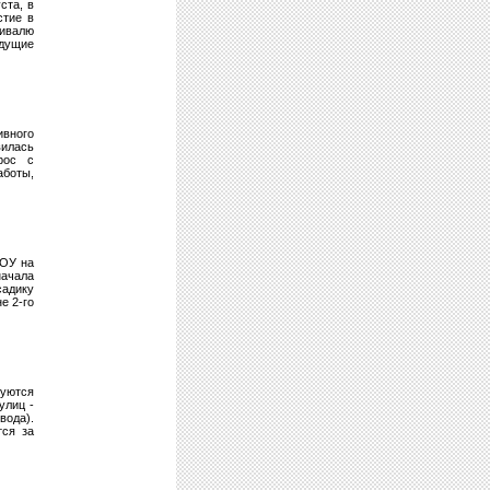
ста, в
стие в
тивалю
ядущие
ивного
вилась
рос с
аботы,
ДОУ на
начала
садику
е 2-го
руются
улиц -
ода).
тся за