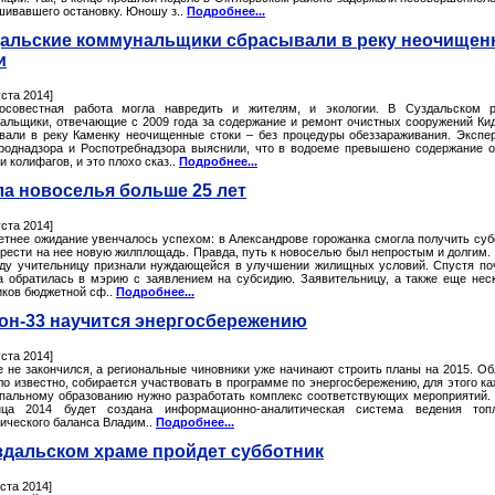
шивавшего остановку. Юношу з..
Подробнее...
альские коммунальщики сбрасывали в реку неочище
и
уста 2014]
осовестная работа могла навредить и жителям, и экологии. В Суздальском р
альщики, отвечающие с 2009 года за содержание и ремонт очистных сооружений Ки
вали в реку Каменку неочищенные стоки – без процедуры обеззараживания. Экспе
роднадзора и Роспотребнадзора выяснили, что в водоеме превышено содержание 
и колифагов, и это плохо сказ..
Подробнее...
а новоселья больше 25 лет
уста 2014]
етнее ожидание увенчалось успехом: в Александрове горожанка смогла получить су
брести на нее новую жилплощадь. Правда, путь к новоселью был непростым и долгим.
оду учительницу признали нуждающейся в улучшении жилищных условий. Спустя по
на обратилась в мэрию с заявлением на субсидию. Заявительницу, а также еще нес
иков бюджетной сф..
Подробнее...
он-33 научится энергосбережению
уста 2014]
е не закончился, а региональные чиновники уже начинают строить планы на 2015. Об
ло известно, собирается участвовать в программе по энергосбережению, для этого к
пальному образованию нужно разработать комплекс соответствующих мероприятий.
ца 2014 будет создана информационно-аналитическая система ведения топл
тического баланса Владим..
Подробнее...
здальском храме пройдет субботник
уста 2014]