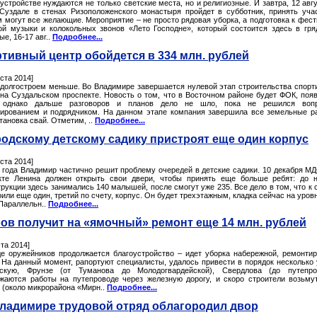
устройстве нуждаются не только светские места, но и религиозные. И завтра, 12 авгу
 Суздале в стенах Ризоположенского монастыря пройдет в субботник, принять уча
м могут все желающие. Мероприятие – не просто рядовая уборка, а подготовка к фес
ой музыки и колокольных звонов «Лето Господне», который состоится здесь в гр
е, 16-17 авг..
Подробнее...
тивный центр обойдется в 334 млн. рублей
уста 2014]
долгостроем меньше. Во Владимире завершается нулевой этап строительства спорт
 на Суздальском проспекте. Новость о том, что в Восточном районе будет ФОК, поя
, однако дальше разговоров и планов дело не шло, пока не решился воп
ированием и подрядчиком. На данном этапе компания завершила все земельные р
тановка свай. Отметим, ..
Подробнее...
родскому детскому садику пристроят еще один корпус
уста 2014]
у года Владимир частично решит проблему очередей в детские садики. 10 декабря М
кте Ленина должен открыть свои двери, чтобы принять еще больше ребят: до 
рукции здесь занимались 140 малышей, после смогут уже 235. Все дело в том, что к 
или еще один, третий по счету, корпус. Он будет трехэтажным, кладка сейчас на уровн
 Параллельн..
Подробнее...
ов получит на «ямочный» ремонт еще 14 млн. рублей
ста 2014]
де оружейников продолжается благоустройство – идет уборка набережной, ремонти
. На данный момент, рапортуют специалисты, удалось привести в порядок несколько 
скую, Фрунзе (от Туманова до Молодогвардейской), Свердлова (до путепров
жаются работы на путепроводе через железную дорогу, и скоро строители возьму
 (около микрорайона «Мирн..
Подробнее...
ладимире трудовой отряд облагородил двор