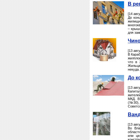
В ре
[14 авг
До кон
жилищн
многок
– крыш
для за
Чино
[13 авг
В Кара
жилплощ
что в 
Жильца
некуда.
До к
[13 авг
Капита
жителей
МКД. В
(№30),
Советск
Ванд
[13 авг
Во Вла
област
или це
констр