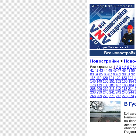
Все новостройки
Новостройки
>
Ново
Все страницы:
1
2
3
4
5
6
7
8
41
42
43
44
45
46
47
48
49
50
83
84
85
86
87
88
89
90
91
92
118
119
120
121
122
123
124
1
148
149
150
151
152
153
154
178
179
180
181
182
183
184
208
209
210
211
212
213
214
238
239
240
241
242
243
244
268
269
270
271
272
273
274
В Гу
[14 авг
Районн
на бере
архите
облаго
Градос