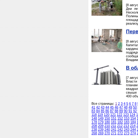
[8 авгу
Дни ле
Нескол
Полины
площад
реализ
Перв
[8 авгу
Капита
кардин
подряд
сообща
Владим
В об
[7 авгу
Власти
планам
квадрат
свыше 
400 объ
Все страницы:
1
2
3
4
5
6
7
8
41
42
43
44
45
46
47
48
49
50
83
84
85
86
87
88
89
90
91
92
118
119
120
121
122
123
124
1
148
149
150
151
152
153
154
178
179
180
181
182
183
184
208
209
210
211
212
213
214
238
239
240
241
242
243
244
268
269
270
271
272
273
274