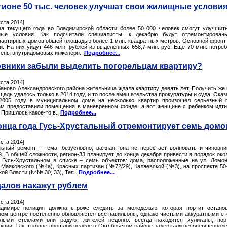
гионе 50 тыс. человек улучшат свои жилищные услови
уста 2014]
ца текущего года во Владимирской области более 50 000 человек смогут улучшит
ые условия. Как подсчитали специалисты, к декабрю будут отремонтирован
вартирных домов общей площадью более 1 млн. квадратных метров. Основной фронт
и. На них уйдут 446 млн. рублей из выделенных 658,7 млн. руб. Еще 70 млн. потре
мены внутридомовых инженерн..
Подробнее...
вники забыли выделить погорельцам квартиру?
уста 2014]
баново Александровского района жительница ждала квартиру девять лет. Получить же
адь удалось только в 2014 году, и то после вмешательства прокуратуры и суда. Оказ
2005 году в муниципальном доме на несколько квартир произошел серьезный 
м предоставили помещения в маневренном фонде, а вот женщине с ребенком идт
 Пришлось какое-то в..
Подробнее...
онца года Гусь-Хрустальный отремонтирует семь домо
уста 2014]
льный ремонт – тема, безусловно, важная, она не перестает волновать и чиновни
. В общей сложности, регион-33 планирует до конца декабря привести в порядок око
 Гусь-Хрустальном в списке – семь объектов: дома, расположенные на ул. Ломо
 Маяковского (№4а), Красных партизан (№72/29), Каляевской (№3), на проспекте 50
ой Власти (№№ 30, 33), Теп..
Подробнее...
алов накажут рублем
уста 2014]
димире полиция должна строже следить за молодежью, которая портит остано
ном центре постепенно обновляются все павильоны, однако чистыми аккуратными с
лыми стеклами они радуют жителей недолго: всегда находятся хулиганы, пор
укции. Так, в конце прошлой неделе в Октябрьском районе задержали несовершенноле