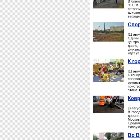
В благо
9.00 в
которо
духовн
выходны
Спор
[11 авг
Одним 
центра
давно
финанс
идет ус
К го
[11 авг
К конц
проспе
реконст
пристро
этажа.
Ковр
[8 авгу
В горо
дороги
Москов
Продол
Еловую
Во В