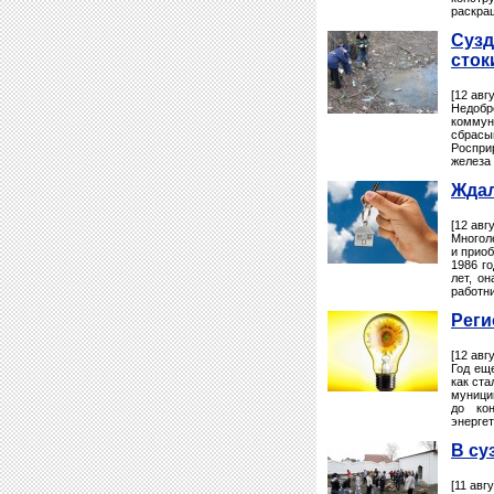
раскра
Сузд
сток
[12 авг
Недобр
коммун
сбрасы
Роспри
железа 
Ждал
[12 авг
Многол
и прио
1986 г
лет, о
работн
Реги
[12 авг
Год ещ
как ста
муници
до кон
энерге
В су
[11 авг