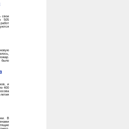
я
ь свои
ы 505
 работ
буются
 новую
алось,
пожар.
и было
в
ков, и
ло 400
носова
-летия
вки. В
тенами
тящие
тнего,