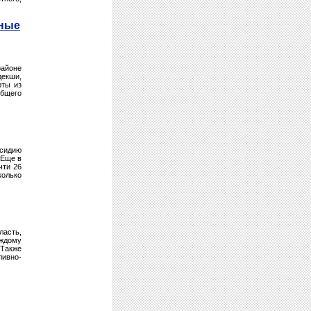
нные
айоне
декши,
рты из
общего
бсидию
 Еще в
чти 26
колько
ласть,
аждому
 Также
ивно-