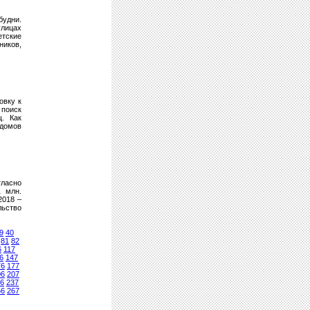
будни.
улицах
етские
ников,
овку к
 поиск
щ. Как
 домов
гласно
1 млн.
2018 –
льство
9
40
81
82
6
117
6
147
76
177
06
207
6
237
66
267