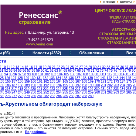
о проекте
контакты
 (66)
Новости (4332)
Объявления
Все 
сти
9
10
11
12
13
14
15
16
17
18
19
20
21
22
23
24
25
26
27
28
29
30
31
32
33
34
35
36
37
38
3
51
52
53
54
55
56
57
58
59
60
61
62
63
64
65
66
67
68
69
70
71
72
73
74
75
76
77
78
79
80
93
94
95
96
97
98
99
100
101
102
103
104
105
106
107
108
109
110
111
112
113
114
115
11
25
126
127
128
129
130
131
132
133
134
135
136
137
138
139
140
141
142
143
144
145
14
155
156
157
158
159
160
161
162
163
164
165
166
167
168
169
170
171
172
173
174
175
1
185
186
187
188
189
190
191
192
193
194
195
196
197
198
199
200
201
202
203
204
205
2
215
216
217
218
219
220
221
222
223
224
225
226
227
228
229
230
231
232
233
234
235
23
245
246
247
248
249
250
251
252
253
254
255
256
257
258
259
260
261
262
263
264
265
2
275
276
277
278
279
280
281
282
283
284
285
286
287
288
289
сь-Хрустальном облагородят набережную
уста 2014]
ый центр готовится к преображению. Чиновники хотят благоустроить набережную, по
гу (речь идет о той стороне, где стадион и ДЮСШ) лавочки, привести в порядок неб
ктурные объекты, спуск к больничному городку, площадку у стадиона. Кроме того,
рожено и само озеро – его очистят от плавучих островов. Помимо этого, перед мэ
троительным с..
Подробнее...