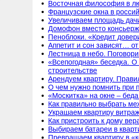
Восточная философия в л
Французские окна в росси
Увеличиваем площадь дачи
Домофон вместо консьер
Пеноблоки. «Кредит довер
Аппетит и сон зависят… от
Лестница в небо. Поговори
«Всепогодная» беседка. О
строительстве
Арендуем квартиру. Прави
О чем нужно помнить при 
«Москитка» на окне – беда
Как правильно выбрать ме
Украшаем квартиру витра
Как пристроить к дому вер
Выбираем батареи в кварт
Превращаем квартиру в «