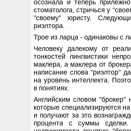
осознала и теперь прилежно
стоматолога, стричься у "свое
"своему" юристу. Следующ
риэлтора.
Трое из ларца - одинаковы с л
Человеку далекому от реал
тонкостей лингвистики непр
маклера, а маклера от брокера
написание слова "риэлтор" да
на уровень интеллекта. Поэт
в понятиях.
Английским словом "брокер"
которые специализируются на
и получают за это вознагражд
процента с суммы сделки.
недвижимости понятие "брок