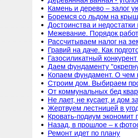
Камень и дерево – залог у
Боремся со льдом на кры
Достоинства и недостатки
Межевание. Порядок рабо
Рассчитываем налог на з
Гравий на даче. Как подгот
Газосиликатный конкурент
Даем фундаменту "окрепн
Копаем фундамент. О чем 
Строим дом. Выбираем пр
От коммунальных бед квар
Не лает, не кусает, и дом 
Жертвуем лестницей в уго
Кровать-подиум экономит 
Назад, в прошлое – к фото
Ремонт идет по плану