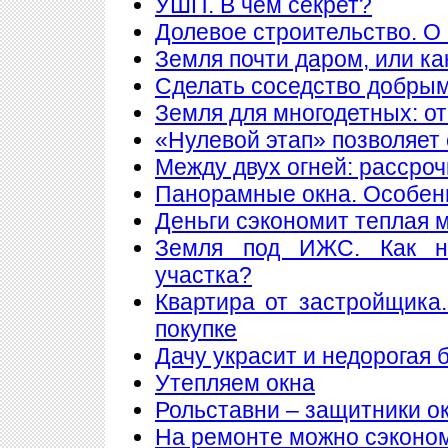
УШП. В чем секрет?
Долевое строительство. О 
Земля почти даром, или ка
Сделать соседство добры
Земля для многодетных: о
«Нулевой этап» позволяет 
Между двух огней: рассроч
Панорамные окна. Особен
Деньги сэкономит теплая 
Земля под ИЖС. Как н
участка?
Квартира от застройщика
покупке
Дачу украсит и недорогая 
Утепляем окна
Рольставни – защитники о
На ремонте можно сэконо