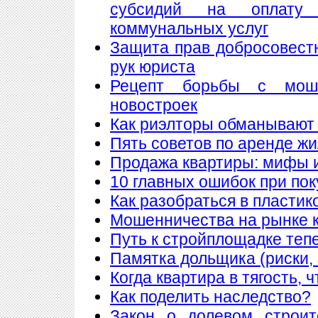
субсидий на оплату
коммунальных услуг
Защита прав добросовест
рук юриста
Рецепт борьбы с мош
новостроек
Как риэлторы обманывают
Пять советов по аренде ж
Продажа квартиры: мифы 
10 главных ошибок при по
Как разобраться в пластик
Мошенничества на рынке к
Путь к стройплощадке теп
Памятка дольщика (риски, 
Когда квартира в тягость, 
Как поделить наследство?
Закон о долевом строит