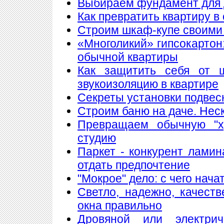
Выбираем фундамент для 
Как превратить квартиру в
Строим шкаф-купе своими
«Многоликий» гипсокартон
обычной квартиры
Как защитить себя от 
звукоизоляцию в квартире
Секреты установки подвес
Строим баню на даче. Нес
Превращаем обычную "х
студию
Паркет - конкурент лами
отдать предпочтение
"Мокрое" дело: с чего нач
Светло, надежно, качест
окна правильно
Дровяной или электри