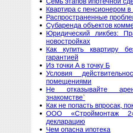
Семь этапов ипотечной сд
Квартира с пенсионером в
Распространенные пробле
Субаренда объектов комм
Юридический ликбез: Пр
новостройках
Как купить квартиру б
гарантией
Из точки А в точку Б
Условия действитель
помещениями
Не отказывайте аре
знакомстве`
Как не попасть впросак, п
ООО «Строймонтаж 2»
декларацию
Чем опасна ипотека