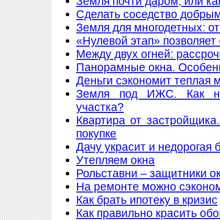
Земля почти даром, или ка
Сделать соседство добры
Земля для многодетных: о
«Нулевой этап» позволяет 
Между двух огней: рассроч
Панорамные окна. Особен
Деньги сэкономит теплая 
Земля под ИЖС. Как н
участка?
Квартира от застройщика
покупке
Дачу украсит и недорогая 
Утепляем окна
Рольставни – защитники о
На ремонте можно сэконо
Как брать ипотеку в кризис
Как правильно красить обо