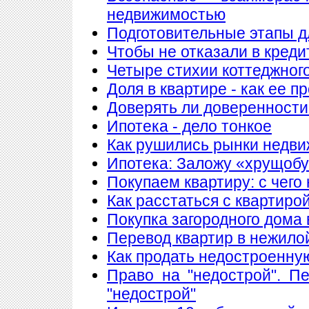
недвижимостью
Подготовительные этапы д
Чтобы не отказали в креди
Четыре стихии коттеджног
Доля в квартире - как ее п
Доверять ли доверенности
Ипотека - дело тонкое
Как рушились рынки недв
Ипотека: Заложу «хрущобу
Покупаем квартиру: с чего
Как расстаться с квартиро
Покупка загородного дома 
Перевод квартир в нежило
Как продать недостроенну
Право на "недострой". П
"недострой"