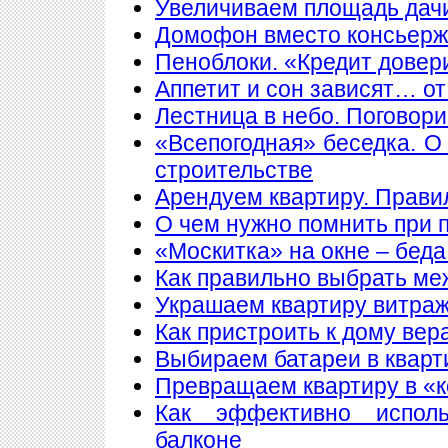
Увеличиваем площадь дачи
Домофон вместо консьер
Пеноблоки. «Кредит довер
Аппетит и сон зависят… от
Лестница в небо. Поговори
«Всепогодная» беседка. О
строительстве
Арендуем квартиру. Прави
О чем нужно помнить при 
«Москитка» на окне – беда
Как правильно выбрать ме
Украшаем квартиру витра
Как пристроить к дому вер
Выбираем батареи в кварт
Превращаем квартиру в «
Как эффективно исполь
балконе