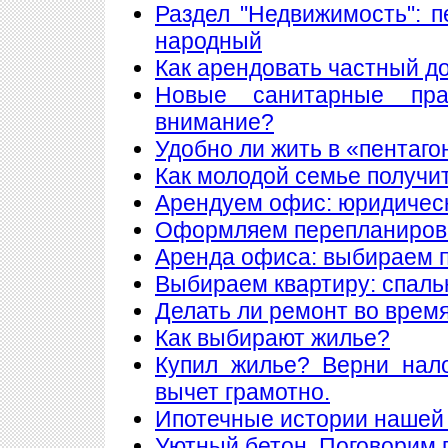
Раздел "Недвижимость": 
народный
Как арендовать частный д
Новые санитарные пра
внимание?
Удобно ли жить в «пентаго
Как молодой семье получи
Арендуем офис: юридическ
Оформляем перепланиров
Аренда офиса: выбираем
Выбираем квартиру: спаль
Делать ли ремонт во врем
Как выбирают жилье?
Купил жилье? Верни нал
вычет грамотно.
Ипотечные истории нашей 
Уютный бетон. Поговорим 