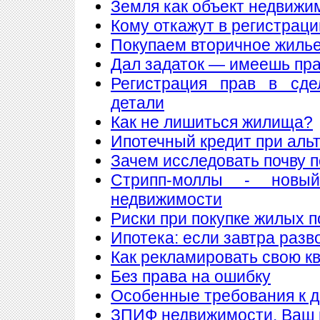
Земля как объект недвижи
Кому откажут в регистрац
Покупаем вторичное жилье
Дал задаток — имеешь пра
Регистрация прав в сде
детали
Как не лишиться жилища?
Ипотечный кредит при аль
Зачем исследовать почву 
Стрипп-моллы - новы
недвижимости
Риски при покупке жилых 
Ипотека: если завтра разв
Как рекламировать свою к
Без права на ошибку
Особенные требования к до
ЗПИФ недвижимости. Ваш 