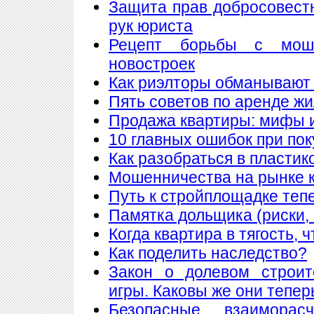
Защита прав добросовест
рук юриста
Рецепт борьбы с мош
новостроек
Как риэлторы обманывают
Пять советов по аренде ж
Продажа квартиры: мифы 
10 главных ошибок при по
Как разобраться в пластик
Мошенничества на рынке к
Путь к стройплощадке теп
Памятка дольщика (риски, 
Когда квартира в тягость, 
Как поделить наследство?
Закон о долевом строит
игры. Каковы же они тепер
Безопасные взаимора