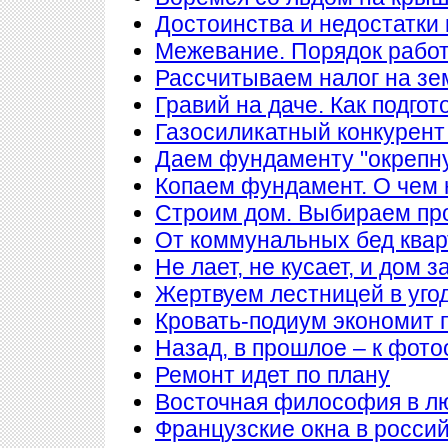
Достоинства и недостатки
Межевание. Порядок рабо
Рассчитываем налог на з
Гравий на даче. Как подгот
Газосиликатный конкурент
Даем фундаменту "окрепн
Копаем фундамент. О чем 
Строим дом. Выбираем пр
От коммунальных бед квар
Не лает, не кусает, и дом 
Жертвуем лестницей в уго
Кровать-подиум экономит 
Назад, в прошлое – к фото
Ремонт идет по плану
Восточная философия в л
Французские окна в росси