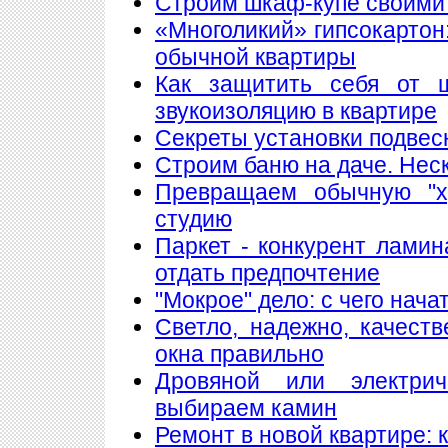
Строим шкаф-купе своими
«Многоликий» гипсокартон
обычной квартиры
Как защитить себя от 
звукоизоляцию в квартире
Секреты установки подвес
Строим баню на даче. Нес
Превращаем обычную "х
студию
Паркет - конкурент лами
отдать предпочтение
"Мокрое" дело: с чего нач
Светло, надежно, качест
окна правильно
Дровяной или электри
выбираем камин
Ремонт в новой квартире: