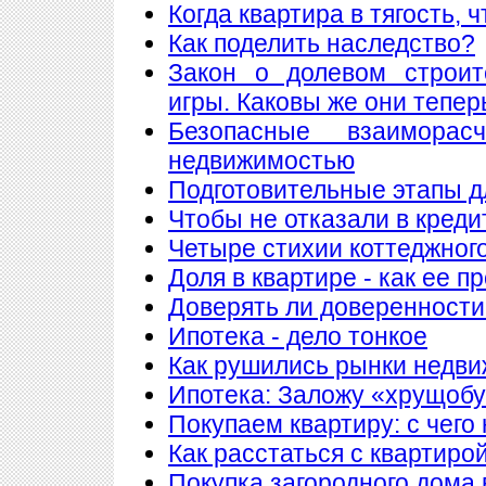
Когда квартира в тягость, 
Как поделить наследство?
Закон о долевом строит
игры. Каковы же они тепер
Безопасные взаимора
недвижимостью
Подготовительные этапы д
Чтобы не отказали в креди
Четыре стихии коттеджног
Доля в квартире - как ее п
Доверять ли доверенности
Ипотека - дело тонкое
Как рушились рынки недв
Ипотека: Заложу «хрущобу
Покупаем квартиру: с чего
Как расстаться с квартиро
Покупка загородного дома 