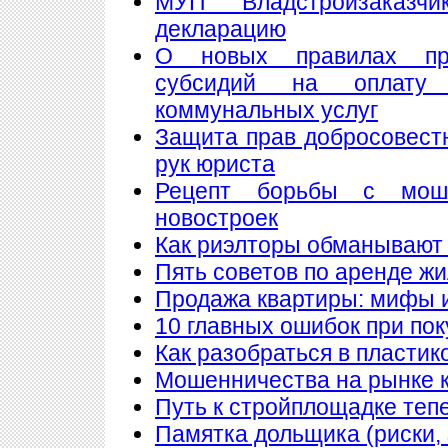
МУП "Владстройзаказчи
декларацию
О новых правилах пре
субсидий на оплату
коммунальных услуг
Защита прав добросовест
рук юриста
Рецепт борьбы с мош
новостроек
Как риэлторы обманывают
Пять советов по аренде ж
Продажа квартиры: мифы 
10 главных ошибок при по
Как разобраться в пластик
Мошенничества на рынке к
Путь к стройплощадке теп
Памятка дольщика (риски, 