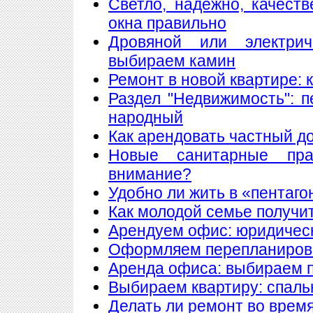
Светло, надежно, качест
окна правильно
Дровяной или электри
выбираем камин
Ремонт в новой квартире:
Раздел "Недвижимость": 
народный
Как арендовать частный д
Новые санитарные пра
внимание?
Удобно ли жить в «пентаго
Как молодой семье получи
Арендуем офис: юридическ
Оформляем перепланиров
Аренда офиса: выбираем
Выбираем квартиру: спаль
Делать ли ремонт во врем