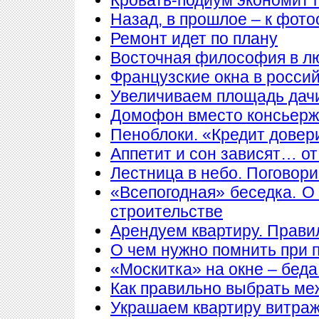
Назад, в прошлое – к фото
Ремонт идет по плану
Восточная философия в л
Французские окна в росси
Увеличиваем площадь дачи
Домофон вместо консьер
Пеноблоки. «Кредит довер
Аппетит и сон зависят… от
Лестница в небо. Поговори
«Всепогодная» беседка. О
строительстве
Арендуем квартиру. Прави
О чем нужно помнить при 
«Москитка» на окне – беда
Как правильно выбрать ме
Украшаем квартиру витра