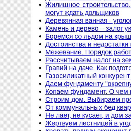
Жилищное строительство.
могут ждать дольщиков
Деревянная ванная - уголо
Камень и дерево – залог у
Боремся со льдом на кры
Достоинства и недостатки
Межевание. Порядок рабо
Рассчитываем налог на з
Гравий на даче. Как подгот
Газосиликатный конкурент
Даем фундаменту "окрепн
Копаем фундамент. О чем 
Строим дом. Выбираем пр
От коммунальных бед квар
Не лает, не кусает, и дом 
Жертвуем лестницей в уго
Кровать-подиум экономит 